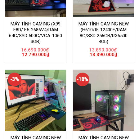
MÁY TÍNH GAMING (X99
MÁY TÍNH GAMING NEW
F8D/ E5-2686V4/RAM
(H610/I5-12400F/RAM
64G/SSD 500G/VGA-1060
8G/SSD 256GB/RX6500
3GB)
4Gb)
16.690.000
₫
13.890.000
₫
Giá
Giá
Giá
Giá
12.790.000
₫
13.390.000
₫
gốc
hiện
gốc
hiện
là:
tại
là:
tại
16.690.000₫.
là:
13.890.000₫.
là:
12.790.000₫.
13.390.000
-3%
-18%
MÁY TÍNH GAMING NEW
MÁY TÍNH GAMING NEW