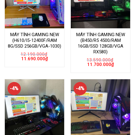
MÁY TÍNH GAMING NEW
MÁY TÍNH GAMING NEW
(H610/I5-12400F/RAM
(B450/R5 4500/RAM
8G/SSD 256GB/VGA-1030)
16GB/SSD 128GB/VGA
RX580)
12.190.000
₫
Giá
Giá
11.690.000
₫
13.590.000
₫
gốc
hiện
Giá
Giá
11.700.000
₫
là:
tại
gốc
hiện
12.190.000₫.
là:
là:
tại
11.690.000₫.
13.590.000₫.
là:
11.700.000
-4%
-4%