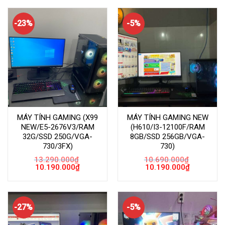
10.590.000₫.
là:
10.590.000₫.
là:
10.090.000₫.
10.090.000
-23%
-5%
MÁY TÍNH GAMING (X99
MÁY TÍNH GAMING NEW
NEW/E5-2676V3/RAM
(H610/I3-12100F/RAM
32G/SSD 250G/VGA-
8GB/SSD 256GB/VGA-
730/3FX)
730)
13.290.000
₫
10.690.000
₫
Giá
Giá
Giá
Giá
10.190.000
₫
10.190.000
₫
gốc
hiện
gốc
hiện
là:
tại
là:
tại
13.290.000₫.
là:
10.690.000₫.
là:
10.190.000₫.
10.190.000
-27%
-5%