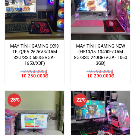
MÁY TÍNH GAMING (X99
MÁY TÍNH GAMING NEW
TF-Q/E5-2676V3/RAM
(H510/I5-10400F/RAM
32G/SSD 500G/VGA-
8G/SSD 240GB/VGA- 1060
1650/X3F)
3GB)
13.990.000
₫
10.790.000
₫
Giá
Giá
Giá
Giá
10.250.000
₫
10.290.000
₫
gốc
hiện
gốc
hiện
là:
tại
là:
tại
13.990.000₫.
là:
10.790.000₫.
là:
10.250.000₫.
10.290.000
-28%
-22%