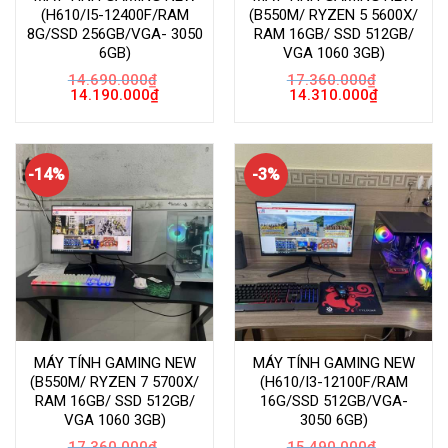
(H610/I5-12400F/RAM
(B550M/ RYZEN 5 5600X/
8G/SSD 256GB/VGA- 3050
RAM 16GB/ SSD 512GB/
6GB)
VGA 1060 3GB)
14.690.000
₫
17.360.000
₫
Giá
Giá
Giá
Giá
14.190.000
₫
14.310.000
₫
gốc
hiện
gốc
hiện
là:
tại
là:
tại
14.690.000₫.
là:
17.360.000₫.
là:
14.190.000₫.
14.310.000
-14%
-3%
MÁY TÍNH GAMING NEW
MÁY TÍNH GAMING NEW
(B550M/ RYZEN 7 5700X/
(H610/I3-12100F/RAM
RAM 16GB/ SSD 512GB/
16G/SSD 512GB/VGA-
VGA 1060 3GB)
3050 6GB)
17.360.000
₫
15.490.000
₫