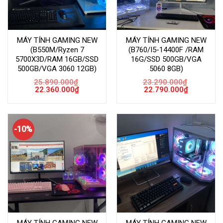
MÁY TÍNH GAMING NEW
MÁY TÍNH GAMING NEW
(B550M/Ryzen 7
(B760/I5-14400F /RAM
5700X3D/RAM 16GB/SSD
16G/SSD 500GB/VGA
500GB/VGA 3060 12GB)
5060 8GB)
25.890.000
₫
23.290.000
₫
Giá
Giá
Giá
Giá
22.360.000
₫
22.790.000
₫
gốc
hiện
gốc
hiện
là:
tại
là:
tại
25.890.000₫.
là:
23.290.000₫.
là:
22.360.000₫.
22.790.000
-10%