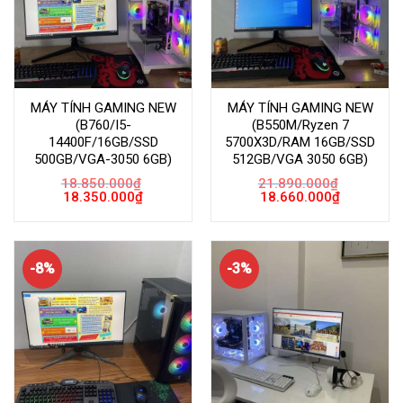
MÁY TÍNH GAMING NEW
MÁY TÍNH GAMING NEW
(B760/I5-
(B550M/Ryzen 7
14400F/16GB/SSD
5700X3D/RAM 16GB/SSD
500GB/VGA-3050 6GB)
512GB/VGA 3050 6GB)
18.850.000
₫
21.890.000
₫
Giá
Giá
Giá
Giá
18.350.000
₫
18.660.000
₫
gốc
hiện
gốc
hiện
là:
tại
là:
tại
18.850.000₫.
là:
21.890.000₫.
là:
18.350.000₫.
18.660.000
-8%
-3%