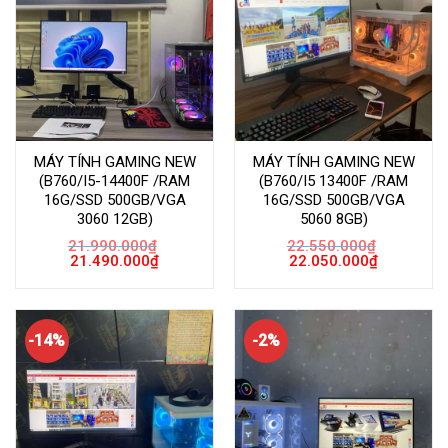
MÁY TÍNH GAMING NEW
MÁY TÍNH GAMING NEW
(B760/I5-14400F /RAM
(B760/I5 13400F /RAM
16G/SSD 500GB/VGA
16G/SSD 500GB/VGA
3060 12GB)
5060 8GB)
21.990.000
₫
22.550.000
₫
Giá
Giá
Giá
Giá
21.490.000
₫
22.050.000
₫
gốc
hiện
gốc
hiện
là:
tại
là:
tại
21.990.000₫.
là:
22.550.000₫.
là:
21.490.000₫.
22.050.000
-14%
-2%