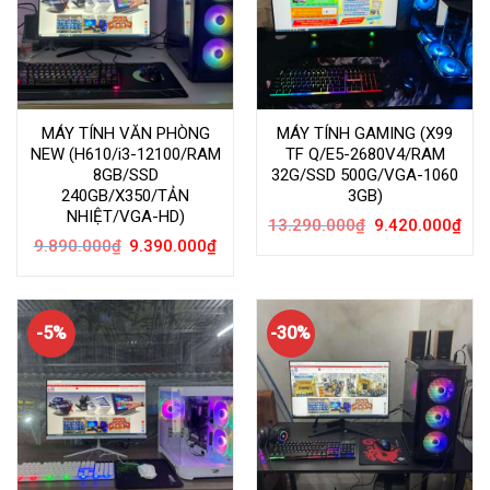
MÁY TÍNH VĂN PHÒNG
MÁY TÍNH GAMING (X99
NEW (H610/i3-12100/RAM
TF Q/E5-2680V4/RAM
8GB/SSD
32G/SSD 500G/VGA-1060
240GB/X350/TẢN
3GB)
NHIỆT/VGA-HD)
Giá
Giá
13.290.000
₫
9.420.000
₫
gốc
hiện
Giá
Giá
9.890.000
₫
9.390.000
₫
là:
tại
gốc
hiện
13.290.000₫.
là:
là:
tại
9.42
9.890.000₫.
là:
9.390.000₫.
-5%
-30%