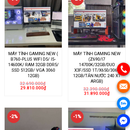
MÁY TÍNH GAMING NEW (
MÁY TÍNH GAMING NEW
B760-PLUS WIFI D5/ I5-
(Z690/I7
14600K/ RAM 32GB DDR5/
14700K/32GB/DUO
SSD 512GB/ VGA 3060
X3F/SSD 1T/X650/3060
12GB)
12GB/TẢN NƯỚC 240 XT
ARGB)
32.690.000
₫
Giá
Giá
29.810.000
₫
32.390.000
₫
gốc
hiện
Giá
Giá
31.890.000
₫
là:
tại
gốc
hiện
32.690.000₫.
là:
là:
tại
29.810.000₫.
32.390.000₫.
là:
31.890.000
-2%
-1%