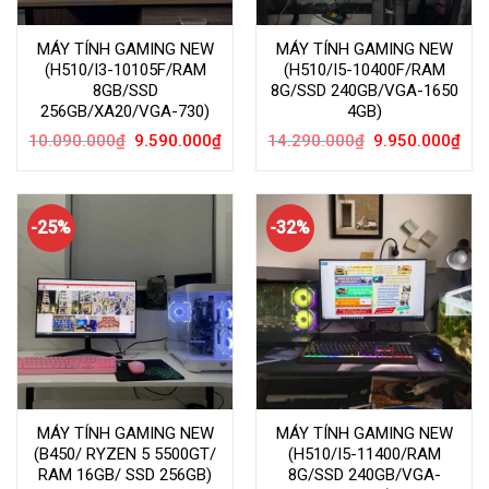
MÁY TÍNH GAMING NEW
MÁY TÍNH GAMING NEW
(H510/I3-10105F/RAM
(H510/I5-10400F/RAM
8GB/SSD
8G/SSD 240GB/VGA-1650
256GB/XA20/VGA-730)
4GB)
Giá
Giá
Giá
Giá
10.090.000
₫
9.590.000
₫
14.290.000
₫
9.950.000
₫
gốc
hiện
gốc
hiện
là:
tại
là:
tại
10.090.000₫.
là:
14.290.000₫.
là:
9.590.000₫.
9.95
-25%
-32%
MÁY TÍNH GAMING NEW
MÁY TÍNH GAMING NEW
(B450/ RYZEN 5 5500GT/
(H510/I5-11400/RAM
RAM 16GB/ SSD 256GB)
8G/SSD 240GB/VGA-