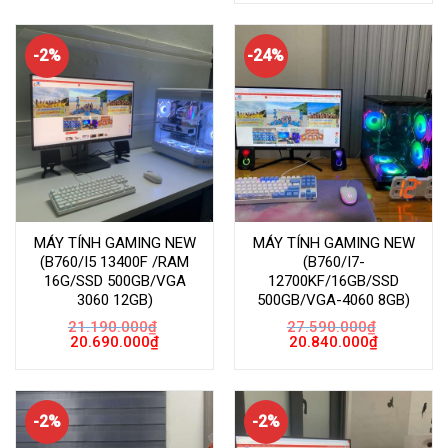
21.090.000₫.
là:
20.590.000
-2%
-24%
MÁY TÍNH GAMING NEW
MÁY TÍNH GAMING NEW
(B760/I5 13400F /RAM
(B760/I7-
16G/SSD 500GB/VGA
12700KF/16GB/SSD
3060 12GB)
500GB/VGA-4060 8GB)
21.190.000
₫
27.590.000
₫
Giá
Giá
Giá
Giá
20.690.000
₫
20.840.000
₫
gốc
hiện
gốc
hiện
là:
tại
là:
tại
21.190.000₫.
là:
27.590.000₫.
là:
20.690.000₫.
20.840.000
-2%
-2%