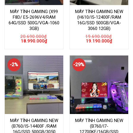
MÁY TÍNH GAMING (X99
MÁY TÍNH GAMING NEW
F8D/ E5-2696V4/RAM
(H610/I5-12400F/RAM
64G/SSD 500G/VGA-1060
16G/SSD 500GB/VGA-
3GB)
3060 12GB)
20.690.000
₫
19.690.000
₫
Giá
Giá
Giá
Giá
18.990.000
₫
19.190.000
₫
gốc
hiện
gốc
hiện
là:
tại
là:
tại
20.690.000₫.
là:
19.690.000₫.
là:
18.990.000₫.
19.190.000
-2%
-29%
MÁY TÍNH GAMING NEW
MÁY TÍNH GAMING NEW
(B760/I5-14400F /RAM
(B760/I7-
16G/SSD 500GB/3050
12700KF/16GB/SSD