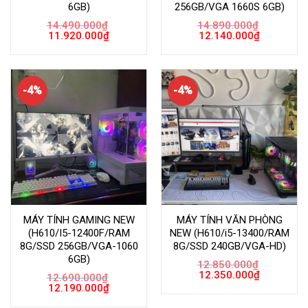
6GB)
256GB/VGA 1660S 6GB)
14.490.000
₫
14.890.000
₫
Giá
Giá
Giá
Giá
11.920.000
₫
12.140.000
₫
gốc
hiện
gốc
hiện
là:
tại
là:
tại
14.490.000₫.
là:
14.890.000₫.
là:
11.920.000₫.
12.140.000
-4%
-4%
MÁY TÍNH GAMING NEW
MÁY TÍNH VĂN PHÒNG
(H610/I5-12400F/RAM
NEW (H610/i5-13400/RAM
8G/SSD 256GB/VGA-1060
8G/SSD 240GB/VGA-HD)
6GB)
12.850.000
₫
Giá
Giá
12.350.000
₫
12.690.000
₫
gốc
hiện
Giá
Giá
12.190.000
₫
là:
tại
gốc
hiện
12.850.000₫.
là:
là:
tại