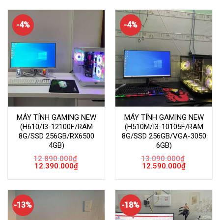
12.350.000
12.690.000₫.
là:
12.190.000₫.
-4%
-4%
MÁY TÍNH GAMING NEW
MÁY TÍNH GAMING NEW
(H610/I3-12100F/RAM
(H510M/I3-10105F/RAM
8G/SSD 256GB/RX6500
8G/SSD 256GB/VGA-3050
4GB)
6GB)
12.890.000
₫
13.090.000
₫
Giá
Giá
Giá
Giá
12.390.000
₫
12.590.000
₫
gốc
hiện
gốc
hiện
là:
tại
là:
tại
12.890.000₫.
là:
13.090.000₫.
là:
12.390.000₫.
12.590.000
-13%
-18%