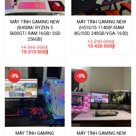
MÁY TÍNH GAMING NEW
MÁY TÍNH GAMING NEW
(B450M/ RYZEN 5
(H510/I5-11400F/RAM
5600GT/ RAM 16GB/ SSD
8G/SSD 240GB/VGA-1650)
256GB)
13.290.000
₫
Giá
Giá
10.420.000
₫
14.360.000
₫
gốc
hiện
Giá
Giá
10.310.000
₫
là:
tại
gốc
hiện
13.290.000₫.
là:
là:
tại
10.420.000
14.360.000₫.
là:
10.310.000₫.
-5%
-5%
MÁY TÍNH GAMING
MÁY TÍNH GAMING NEW