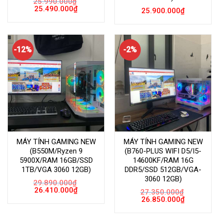
25.990.000
₫
Giá
Giá
25.490.000
₫
25.900.000
₫
gốc
hiện
là:
tại
25.990.000₫.
là:
25.490.000₫.
-12%
-2%
MÁY TÍNH GAMING NEW
MÁY TÍNH GAMING NEW
(B550M/Ryzen 9
(B760-PLUS WIFI D5/I5-
5900X/RAM 16GB/SSD
14600KF/RAM 16G
1TB/VGA 3060 12GB)
DDR5/SSD 512GB/VGA-
3060 12GB)
29.890.000
₫
Giá
Giá
26.410.000
₫
27.350.000
₫
gốc
hiện
Giá
Giá
26.850.000
₫
là:
tại
gốc
hiện
29.890.000₫.
là:
là:
tại
26.410.000₫.
27.350.000₫.
là: