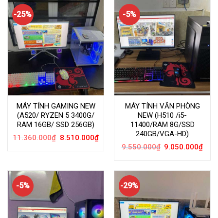
-25%
-5%
MÁY TÍNH GAMING NEW
MÁY TÍNH VĂN PHÒNG
(A520/ RYZEN 5 3400G/
NEW (H510 /i5-
RAM 16GB/ SSD 256GB)
11400/RAM 8G/SSD
240GB/VGA-HD)
Giá
Giá
11.360.000
₫
8.510.000
₫
gốc
hiện
Giá
Giá
9.550.000
₫
9.050.000
₫
là:
tại
gốc
hiện
11.360.000₫.
là:
là:
tại
8.510.000₫.
9.550.000₫.
là:
9.05
-5%
-29%