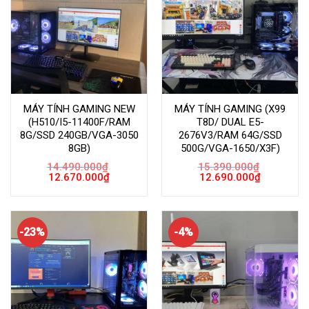
MÁY TÍNH GAMING NEW
MÁY TÍNH GAMING (X99
(H510/I5-11400F/RAM
T8D/ DUAL E5-
8G/SSD 240GB/VGA-3050
2676V3/RAM 64G/SSD
8GB)
500G/VGA-1650/X3F)
14.490.000
₫
15.390.000
₫
Giá
Giá
Giá
Giá
12.670.000
₫
12.690.000
₫
gốc
hiện
gốc
hiện
là:
tại
là:
tại
14.490.000₫.
là:
15.390.000₫.
là:
12.670.000₫.
12.690.000
-23%
-4%