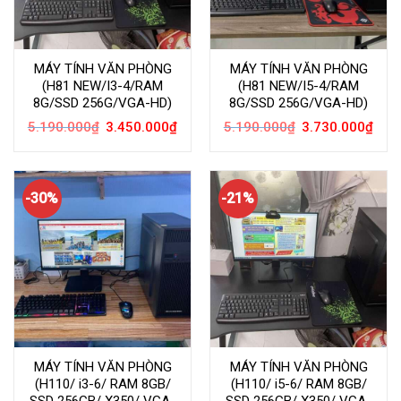
MÁY TÍNH VĂN PHÒNG
MÁY TÍNH VĂN PHÒNG
(H81 NEW/I3-4/RAM
(H81 NEW/I5-4/RAM
8G/SSD 256G/VGA-HD)
8G/SSD 256G/VGA-HD)
Giá
Giá
Giá
Giá
5.190.000
₫
3.450.000
₫
5.190.000
₫
3.730.000
₫
gốc
hiện
gốc
hiện
là:
tại
là:
tại
5.190.000₫.
là:
5.190.000₫.
là:
3.450.000₫.
3.73
-30%
-21%
MÁY TÍNH VĂN PHÒNG
MÁY TÍNH VĂN PHÒNG
(H110/ i3-6/ RAM 8GB/
(H110/ i5-6/ RAM 8GB/
SSD 256GB/ X350/ VGA-
SSD 256GB/ X350/ VGA-