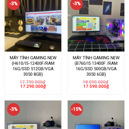
-3%
-3%
MÁY TÍNH GAMING NEW
MÁY TÍNH GAMING NEW
(H610/I5-12400F/RAM
(B760/I5 13400F /RAM
16G/SSD 512GB/VGA
16G/SSD 500GB/VGA
3050 8GB)
3050 6GB)
17.790.000
₫
18.090.000
₫
Giá
Giá
Giá
Giá
17.290.000
₫
17.590.000
₫
gốc
hiện
gốc
hiện
là:
tại
là:
tại
17.790.000₫.
là:
18.090.000₫.
là:
17.290.000₫.
17.590.000
-3%
-15%