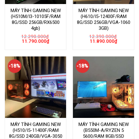
MÁY TÍNH GAMING NEW
MÁY TÍNH GAMING NEW
(H510M/I3-10105F/RAM
(H610/I5-12400F/RAM
8G/SSD 256GB/RX6500
8G/SSD 256GB/VGA-1060
4gb)
3GB)
12.290.000
₫
12.390.000
₫
Giá
Giá
Giá
Giá
11.790.000
₫
11.890.000
₫
gốc
hiện
gốc
hiện
là:
tại
là:
tại
12.290.000₫.
là:
12.390.000₫.
là:
11.790.000₫.
11.890.000
-18%
-18%
MÁY TÍNH GAMING NEW
MÁY TÍNH GAMING NEW
(H510/I5-11400F/RAM
(B550M-A/RYZEN 5
8G/SSD 240GB/VGA-3050
5600/RAM 8GB/SSD