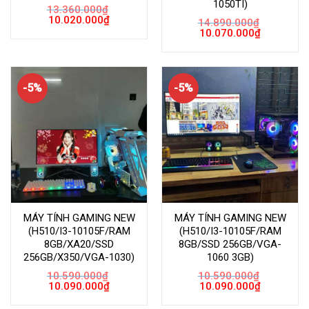
1050TI)
13.360.000
₫
Giá
Giá
10.020.000
₫
14.890.000
₫
gốc
hiện
Giá
Giá
10.070.000
₫
là:
tại
gốc
hiện
13.360.000₫.
là:
là:
tại
10.020.000₫.
14.890.000₫.
là:
10.070.000
-5%
-5%
MÁY TÍNH GAMING NEW
MÁY TÍNH GAMING NEW
(H510/I3-10105F/RAM
(H510/I3-10105F/RAM
8GB/XA20/SSD
8GB/SSD 256GB/VGA-
256GB/X350/VGA-1030)
1060 3GB)
10.590.000
₫
10.590.000
₫
Giá
Giá
Giá
Giá
10.090.000
₫
10.090.000
₫
gốc
hiện
gốc
hiện
là:
tại
là:
tại