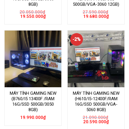
8GB)
500GB/VGA-3060 12GB)
20.050.000
₫
27.590.000
₫
Giá
Giá
Giá
Giá
19.550.000
₫
19.680.000
₫
gốc
hiện
gốc
hiện
là:
tại
là:
tại
20.050.000₫.
là:
27.590.000₫.
là:
19.550.000₫.
19.680.000
-2%
MÁY TÍNH GAMING NEW
MÁY TÍNH GAMING NEW
(B760/I5 13400F /RAM
(H610/I5-12400F/RAM
16G/SSD 500GB/3050
16G/SSD 500GB/VGA-
8GB)
5060 8GB)
19.990.000
₫
21.090.000
₫
Giá
Giá
20.590.000
₫
gốc
hiện
là:
tại