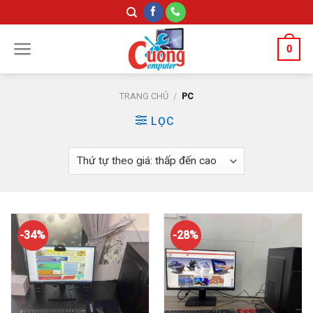
Skip
to
content
0
TRANG CHỦ
/
PC
LỌC
-34%
-28%