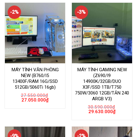
26.850.000
-2%
-3%
MÁY TÍNH VĂN PHÒNG
MÁY TÍNH GAMING NEW
NEW (B760/I5
(Z690/I9
13400F/RAM 16G/SSD
14900K/32GB/DUO
512GB/5060Ti 16gb)
X3F/SSD 1TB/T750
750W/3060 12GB/TẢN 240
27.550.000
₫
ARGB V3)
Giá
Giá
27.050.000
₫
gốc
hiện
30.590.000
₫
là:
tại
Giá
Giá
27.550.000₫.
là:
29.630.000
₫
gốc
hiện
27.050.000₫.
là:
tại
30.590.000₫.
là:
29.630.000
-9%
-2%