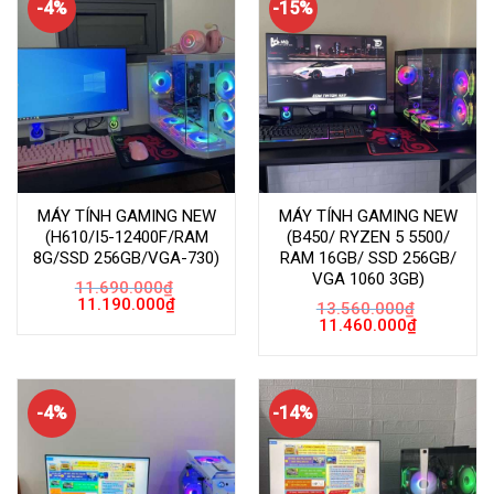
-4%
-15%
MÁY TÍNH GAMING NEW
MÁY TÍNH GAMING NEW
(H610/I5-12400F/RAM
(B450/ RYZEN 5 5500/
8G/SSD 256GB/VGA-730)
RAM 16GB/ SSD 256GB/
VGA 1060 3GB)
11.690.000
₫
Giá
Giá
11.190.000
₫
13.560.000
₫
gốc
hiện
Giá
Giá
11.460.000
₫
là:
tại
gốc
hiện
11.690.000₫.
là:
là:
tại
11.190.000₫.
13.560.000₫.
là:
11.460.000
-4%
-14%