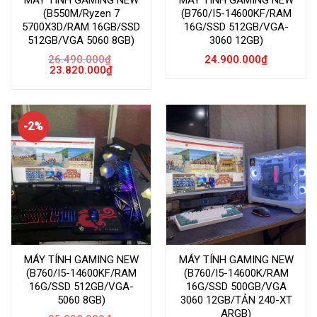
MÁY TÍNH GAMING NEW
MÁY TÍNH GAMING NEW
(B550M/Ryzen 7
(B760/I5-14600KF/RAM
5700X3D/RAM 16GB/SSD
16G/SSD 512GB/VGA-
512GB/VGA 5060 8GB)
3060 12GB)
26.490.000
₫
24.900.000
₫
Giá
Giá
23.820.000
₫
gốc
hiện
là:
tại
26.490.000₫.
là:
23.820.000₫.
-2%
MÁY TÍNH GAMING NEW
MÁY TÍNH GAMING NEW
(B760/I5-14600KF/RAM
(B760/I5-14600K/RAM
16G/SSD 512GB/VGA-
16G/SSD 500GB/VGA
5060 8GB)
3060 12GB/TẢN 240-XT
ARGB)