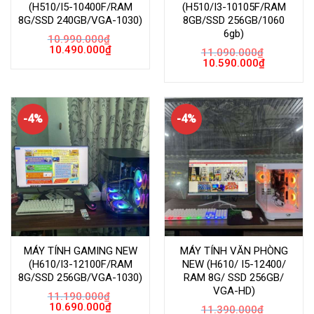
(H510/I5-10400F/RAM
(H510/I3-10105F/RAM
8G/SSD 240GB/VGA-1030)
8GB/SSD 256GB/1060
6gb)
10.990.000
₫
Giá
Giá
10.490.000
₫
11.090.000
₫
gốc
hiện
Giá
Giá
10.590.000
₫
là:
tại
gốc
hiện
10.990.000₫.
là:
là:
tại
10.490.000₫.
11.090.000₫.
là:
10.590.000
-4%
-4%
MÁY TÍNH GAMING NEW
MÁY TÍNH VĂN PHÒNG
(H610/I3-12100F/RAM
NEW (H610/ I5-12400/
8G/SSD 256GB/VGA-1030)
RAM 8G/ SSD 256GB/
VGA-HD)
11.190.000
₫
Giá
Giá
10.690.000
₫
11.390.000
₫