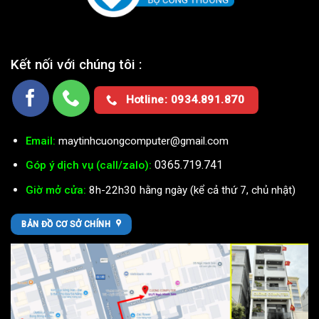
Kết nối với chúng tôi :
Hotline: 0934.891.870
Email:
maytinhcuongcomputer@gmail.com
0365.719.741
Góp ý dịch vụ (call/zalo):
Giờ mở cửa:
8h-22h30 hằng ngày (kể cả thứ 7, chủ nhật)
BẢN ĐỒ CƠ SỞ CHÍNH