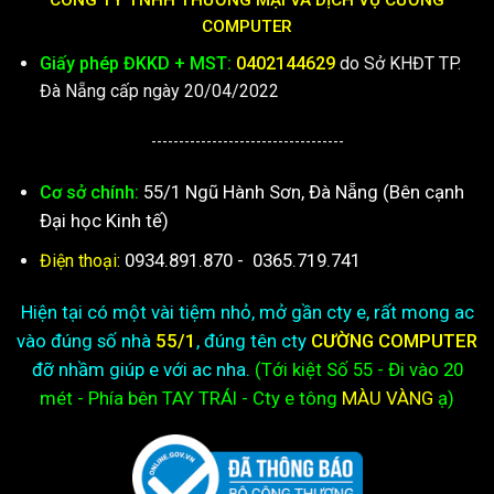
COMPUTER
Giấy phép ĐKKD + MST:
0402144629
do Sở KHĐT TP.
Đà Nẵng cấp ngày 20/04/2022
-----------------------------------
55/1 Ngũ Hành Sơn, Đà Nẵng (Bên cạnh
Cơ sở chính:
Đại học Kinh tế)
0934.891.870
-
0365.719.741
Điện thoại:
Hiện tại có một vài tiệm nhỏ, mở gần cty e, rất mong ac
vào đúng số nhà
55/1
, đúng tên cty
CƯỜNG COMPUTER
đỡ nhầm giúp e với ac nha.
(Tới kiệt
Số 55 - Đi vào 20
mét - Phía bên TAY TRÁI - Cty e
tông
MÀU VÀNG
ạ)