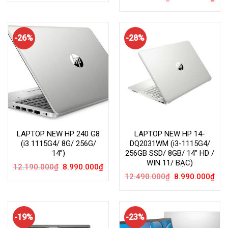
gốc
hiện
11.590.000₫.
là:
là:
tại
8.990.000₫.
13.490.000₫.
là:
8.99
-26%
-28%
LAPTOP NEW HP 240 G8
LAPTOP NEW HP 14-
(i3 1115G4/ 8G/ 256G/
DQ2031WM (i3-1115G4/
14”)
256GB SSD/ 8GB/ 14″ HD /
WIN 11/ BẠC)
Giá
Giá
12.190.000
₫
8.990.000
₫
gốc
hiện
Giá
Giá
12.490.000
₫
8.990.000
₫
là:
tại
gốc
hiện
12.190.000₫.
là:
là:
tại
8.990.000₫.
12.490.000₫.
là:
8.99
-19%
-23%