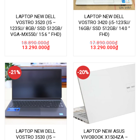
LAPTOP NEW DELL
LAPTOP NEW DELL
VOSTRO 3520 (I5 –
VOSTRO 3420 (i5-1235U/
1235U/ 8GB/ SSD 512GB/
16GB/ SSD 512GB/ 14.0 ”
VGA-MX550/ 15.6 ” FHD)
FHD)
18.890.000
₫
17.890.000
₫
Giá
Giá
Giá
Giá
13.290.000
₫
13.290.000
₫
gốc
hiện
gốc
hiện
là:
tại
là:
tại
18.890.000₫.
là:
17.890.000₫.
là:
13.290.000₫.
13.290.000
-21%
-20%
LAPTOP NEW DELL
LAPTOP NEW ASUS
VOSTRO 3530 (I5 –
VIVOBOOK X1504ZA –