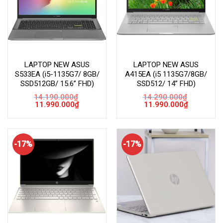
LAPTOP NEW ASUS
LAPTOP NEW ASUS
S533EA (i5-1135G7/ 8GB/
A415EA (i5 1135G7/8GB/
SSD512GB/ 15.6” FHD)
SSD512/ 14” FHD)
14.190.000
₫
14.290.000
₫
Giá
Giá
Giá
Giá
11.990.000
₫
11.990.000
₫
gốc
hiện
gốc
hiện
là:
tại
là:
tại
14.190.000₫.
là:
14.290.000₫.
là:
11.990.000₫.
11.990.000
-17%
-17%