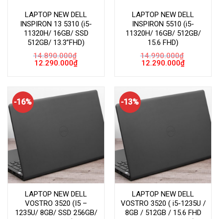
LAPTOP NEW DELL
LAPTOP NEW DELL
INSPIRON 13 5310 (i5-
INSPIRON 5510 (i5-
11320H/ 16GB/ SSD
11320H/ 16GB/ 512GB/
512GB/ 13.3”FHD)
15.6 FHD)
14.890.000
₫
14.990.000
₫
Giá
Giá
Giá
Giá
12.290.000
₫
12.290.000
₫
gốc
hiện
gốc
hiện
là:
tại
là:
tại
14.890.000₫.
là:
14.990.000₫.
là:
12.290.000₫.
12.290.000
-16%
-13%
LAPTOP NEW DELL
LAPTOP NEW DELL
VOSTRO 3520 (I5 –
VOSTRO 3520 ( i5-1235U /
1235U/ 8GB/ SSD 256GB/
8GB / 512GB / 15.6 FHD