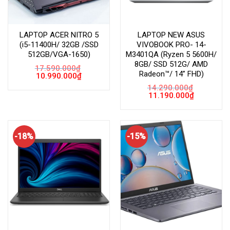
LAPTOP ACER NITRO 5
LAPTOP NEW ASUS
(i5-11400H/ 32GB /SSD
VIVOBOOK PRO- 14-
512GB/VGA-1650)
M3401QA (Ryzen 5 5600H/
8GB/ SSD 512G/ AMD
17.590.000
₫
Radeon™/ 14” FHD)
Giá
Giá
10.990.000
₫
gốc
hiện
14.290.000
₫
là:
tại
Giá
Giá
17.590.000₫.
là:
11.190.000
₫
gốc
hiện
10.990.000₫.
là:
tại
14.290.000₫.
là:
11.190.000
-18%
-15%