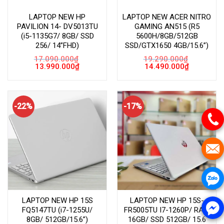
LAPTOP NEW HP
LAPTOP NEW ACER NITRO
PAVILION 14- DV5013TU
GAMING AN515 (R5
(i5-1135G7/ 8GB/ SSD
5600H/8GB/512GB
256/ 14”FHD)
SSD/GTX1650 4GB/15.6”)
17.090.000
₫
19.290.000
₫
Giá
Giá
Giá
Giá
13.990.000
₫
14.490.000
₫
gốc
hiện
gốc
hiện
là:
tại
là:
tại
17.090.000₫.
là:
19.290.000₫.
là:
13.990.000₫.
14.490.000
-22%
-17%
LAPTOP NEW HP 15S
LAPTOP NEW HP 15S-
FQ5147TU (i7-1255U/
FR5005TU I7-1260P/ RAM
8GB/ 512GB/15.6”)
16GB/ SSD 512GB/ 15.6