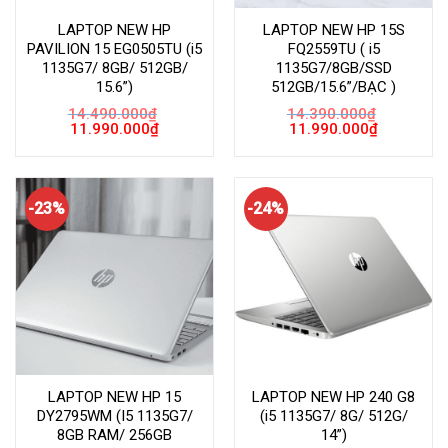
LAPTOP NEW HP
LAPTOP NEW HP 15S
PAVILION 15 EG0505TU (i5
FQ2559TU ( i5
1135G7/ 8GB/ 512GB/
1135G7/8GB/SSD
15.6”)
512GB/15.6”/BẠC )
14.490.000
₫
14.390.000
₫
Giá
Giá
Giá
Giá
11.990.000
₫
11.990.000
₫
gốc
hiện
gốc
hiện
là:
tại
là:
tại
14.490.000₫.
là:
14.390.000₫.
là:
11.990.000₫.
11.990.000
-23%
-24%
LAPTOP NEW HP 15
LAPTOP NEW HP 240 G8
DY2795WM (I5 1135G7/
(i5 1135G7/ 8G/ 512G/
8GB RAM/ 256GB
14”)