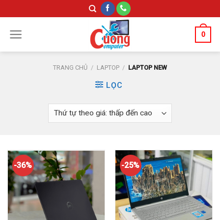
Skip
to
content
0
TRANG CHỦ
/
LAPTOP
/
LAPTOP NEW
LỌC
-36%
-25%