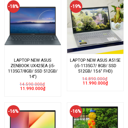
-18%
-19%
LAPTOP NEW ASUS
LAPTOP NEW ASUS A515E
ZENBOOK UX425EA (i5-
(i5-1135G7/ 8GB/ SSD
1135G7/8GB/ SSD 512GB/
512GB/ 15.6” FHD)
14”)
14.890.000
₫
Giá
Giá
11.990.000
₫
14.590.000
₫
gốc
hiện
Giá
Giá
11.990.000
₫
là:
tại
gốc
hiện
14.890.000₫.
là:
là:
tại
11.990.000
14.590.000₫.
là:
11.990.000₫.
-16%
-16%