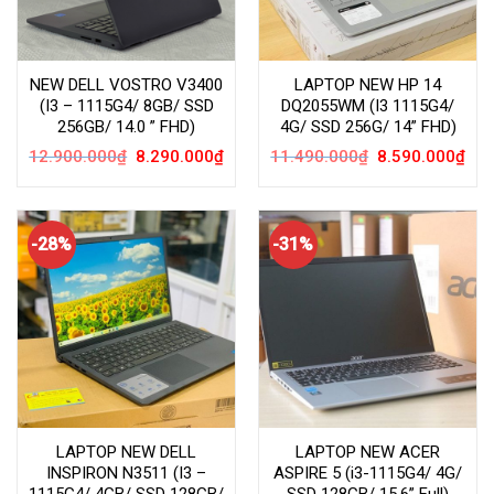
NEW DELL VOSTRO V3400
LAPTOP NEW HP 14
(I3 – 1115G4/ 8GB/ SSD
DQ2055WM (I3 1115G4/
256GB/ 14.0 ” FHD)
4G/ SSD 256G/ 14” FHD)
Giá
Giá
Giá
Giá
12.900.000
₫
8.290.000
₫
11.490.000
₫
8.590.000
₫
gốc
hiện
gốc
hiện
là:
tại
là:
tại
12.900.000₫.
là:
11.490.000₫.
là:
8.290.000₫.
8.59
-28%
-31%
LAPTOP NEW DELL
LAPTOP NEW ACER
INSPIRON N3511 (I3 –
ASPIRE 5 (i3-1115G4/ 4G/
1115G4/ 4GB/ SSD 128GB/
SSD 128GB/ 15.6” Full)