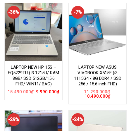
9.79
-36%
-7%
LAPTOP NEW HP 15S –
LAPTOP NEW ASUS
FQ5229TU (I3 1215U/ RAM
VIVOBOOK X515E (i3
8GB/ SSD 512GB/15.6
1115G4 / 8G DDR4 / SSD
FHD/ WIN11/ BẠC)
256 / 15.6 inch FHD)
Giá
Giá
15.490.000
₫
9.990.000
₫
11.290.000
₫
gốc
hiện
Giá
Giá
10.490.000
₫
là:
tại
gốc
hiện
15.490.000₫.
là:
là:
tại
9.990.000₫.
11.290.000₫.
là:
10.490.000
-29%
-24%