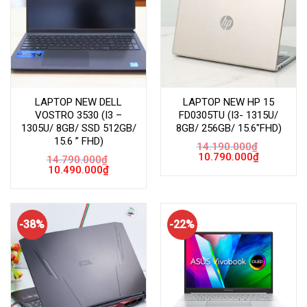
LAPTOP NEW DELL
LAPTOP NEW HP 15
VOSTRO 3530 (I3 –
FD0305TU (I3- 1315U/
1305U/ 8GB/ SSD 512GB/
8GB/ 256GB/ 15.6″FHD)
15.6 ” FHD)
14.190.000
₫
Giá
Giá
10.790.000
₫
14.790.000
₫
gốc
hiện
Giá
Giá
10.490.000
₫
là:
tại
gốc
hiện
14.190.000₫.
là:
là:
tại
10.790.000
14.790.000₫.
là:
10.490.000₫.
-38%
-22%