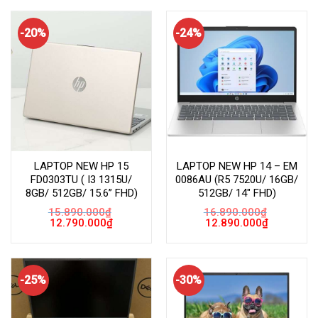
15.790.000₫.
là:
15.490.000₫.
là:
12.790.000₫.
12.790.000
-20%
-24%
LAPTOP NEW HP 15
LAPTOP NEW HP 14 – EM
FD0303TU ( I3 1315U/
0086AU (R5 7520U/ 16GB/
8GB/ 512GB/ 15.6” FHD)
512GB/ 14″ FHD)
15.890.000
₫
16.890.000
₫
Giá
Giá
Giá
Giá
12.790.000
₫
12.890.000
₫
gốc
hiện
gốc
hiện
là:
tại
là:
tại
15.890.000₫.
là:
16.890.000₫.
là:
12.790.000₫.
12.890.000
-25%
-30%