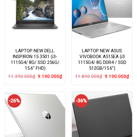
LAPTOP NEW DELL
LAPTOP NEW ASUS
INSPIRON 15 3501 (i3-
VIVOBOOK A515EA (i3
1115G4/ 8G/ SSD 256G/
1115G4/ 8G DDR4 / SSD
15.6” FHD)
512GB/15.6”)
Giá
Giá
Giá
Giá
11.390.000
₫
9.190.000
₫
11.890.000
₫
9.190.000
₫
gốc
hiện
gốc
hiện
là:
tại
là:
tại
11.390.000₫.
là:
11.890.000₫.
là:
9.190.000₫.
9.19
-26%
-36%