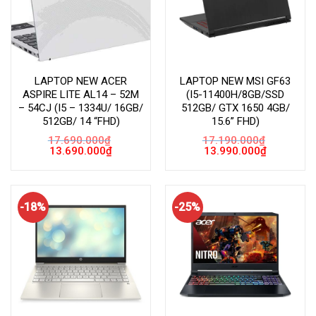
LAPTOP NEW ACER
LAPTOP NEW MSI GF63
ASPIRE LITE AL14 – 52M
(I5-11400H/8GB/SSD
– 54CJ (I5 – 1334U/ 16GB/
512GB/ GTX 1650 4GB/
512GB/ 14 “FHD)
15.6” FHD)
17.690.000
₫
17.190.000
₫
Giá
Giá
Giá
Giá
13.690.000
₫
13.990.000
₫
gốc
hiện
gốc
hiện
là:
tại
là:
tại
17.690.000₫.
là:
17.190.000₫.
là:
13.690.000₫.
13.990.000
-18%
-25%