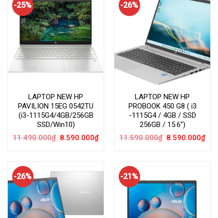
-25%
-26%
LAPTOP NEW HP
LAPTOP NEW HP
PAVILION 15EG 0542TU
PROBOOK 450 G8 ( i3
(i3-1115G4/4GB/256GB
-1115G4 / 4GB / SSD
SSD/Win10)
256GB / 15.6”)
Giá
Giá
Giá
Giá
11.490.000
₫
8.590.000
₫
11.590.000
₫
8.590.000
₫
gốc
hiện
gốc
hiện
là:
tại
là:
tại
11.490.000₫.
là:
11.590.000₫.
là:
8.590.000₫.
8.59
-26%
-21%