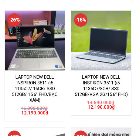
là:
tại
là:
tại
15.790.000₫.
là:
15.490.000₫.
là:
11.990.000₫.
11.990.000
-26%
-16%
LAPTOP NEW DELL
LAPTOP NEW DELL
INSPIRON 3511 (i5
INSPIRON 3511 (i5
1135G7/ 16GB/ SSD
1135G7/8GB/ SSD
512GB/ 15.6” FHD/BẠC
512GB/VGA 2G/15.6” FHD)
XÁM)
14.590.000
₫
Giá
Giá
12.190.000
₫
16.390.000
₫
gốc
hiện
Giá
Giá
12.190.000
₫
là:
tại
gốc
hiện
14.590.000₫.
là:
là:
tại
12.190.000
16.390.000₫.
là:
12.190.000₫.