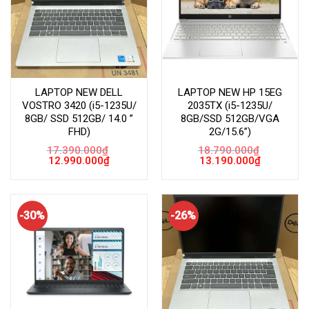
LAPTOP NEW DELL
LAPTOP NEW HP 15EG
VOSTRO 3420 (i5-1235U/
2035TX (i5-1235U/
8GB/ SSD 512GB/ 14.0 ”
8GB/SSD 512GB/VGA
FHD)
2G/15.6”)
17.390.000
₫
18.790.000
₫
Giá
Giá
Giá
Giá
12.990.000
₫
13.190.000
₫
gốc
hiện
gốc
hiện
là:
tại
là:
tại
17.390.000₫.
là:
18.790.000₫.
là:
12.990.000₫.
13.190.000
-30%
-26%