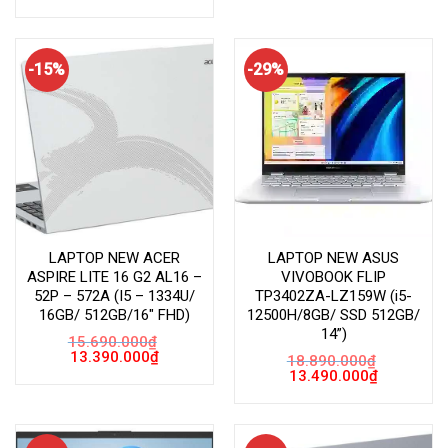
gốc
hiện
16.490.000₫.
là:
là:
tại
13.390.000
15.690.000₫.
là:
13.390.000₫.
-15%
-29%
LAPTOP NEW ACER
LAPTOP NEW ASUS
ASPIRE LITE 16 G2 AL16 –
VIVOBOOK FLIP
52P – 572A (I5 – 1334U/
TP3402ZA-LZ159W (i5-
16GB/ 512GB/16″ FHD)
12500H/8GB/ SSD 512GB/
14”)
15.690.000
₫
Giá
Giá
13.390.000
₫
18.890.000
₫
gốc
hiện
Giá
Giá
13.490.000
₫
là:
tại
gốc
hiện
15.690.000₫.
là:
là:
tại
13.390.000₫.
18.890.000₫.
là:
13.490.000