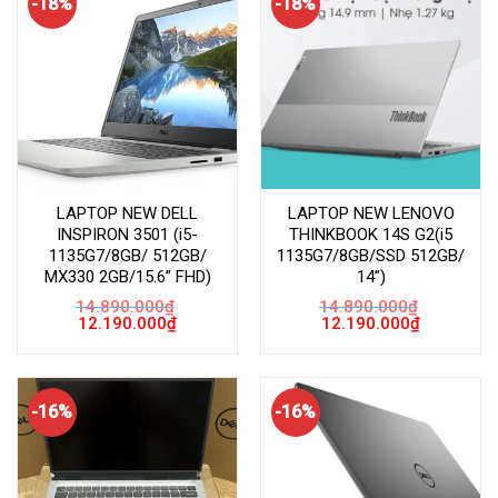
-18%
-18%
LAPTOP NEW DELL
LAPTOP NEW LENOVO
INSPIRON 3501 (i5-
THINKBOOK 14S G2(i5
1135G7/8GB/ 512GB/
1135G7/8GB/SSD 512GB/
MX330 2GB/15.6” FHD)
14”)
14.890.000
₫
14.890.000
₫
Giá
Giá
Giá
Giá
12.190.000
₫
12.190.000
₫
gốc
hiện
gốc
hiện
là:
tại
là:
tại
14.890.000₫.
là:
14.890.000₫.
là:
12.190.000₫.
12.190.000
-16%
-16%