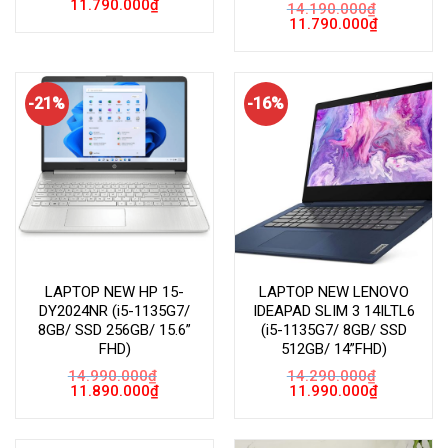
Giá
Giá
11.790.000
₫
14.190.000
₫
gốc
hiện
Giá
Giá
11.790.000
₫
là:
tại
gốc
hiện
14.090.000₫.
là:
là:
tại
11.790.000₫.
14.190.000₫.
là:
11.790.000
-21%
-16%
LAPTOP NEW HP 15-
LAPTOP NEW LENOVO
DY2024NR (i5-1135G7/
IDEAPAD SLIM 3 14ILTL6
8GB/ SSD 256GB/ 15.6”
(i5-1135G7/ 8GB/ SSD
FHD)
512GB/ 14”FHD)
14.990.000
₫
14.290.000
₫
Giá
Giá
Giá
Giá
11.890.000
₫
11.990.000
₫
gốc
hiện
gốc
hiện
là:
tại
là:
tại
14.990.000₫.
là:
14.290.000₫.
là:
11.890.000₫.
11.990.000