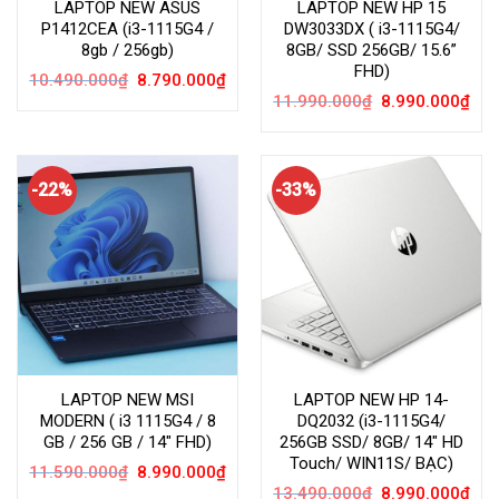
LAPTOP NEW ASUS
LAPTOP NEW HP 15
P1412CEA (i3-1115G4 /
DW3033DX ( i3-1115G4/
8gb / 256gb)
8GB/ SSD 256GB/ 15.6”
FHD)
Giá
Giá
10.490.000
₫
8.790.000
₫
gốc
hiện
Giá
Giá
11.990.000
₫
8.990.000
₫
là:
tại
gốc
hiện
10.490.000₫.
là:
là:
tại
8.790.000₫.
11.990.000₫.
là:
8.99
-22%
-33%
LAPTOP NEW MSI
LAPTOP NEW HP 14-
MODERN ( i3 1115G4 / 8
DQ2032 (i3-1115G4/
GB / 256 GB / 14″ FHD)
256GB SSD/ 8GB/ 14″ HD
Touch/ WIN11S/ BẠC)
Giá
Giá
11.590.000
₫
8.990.000
₫
gốc
hiện
Giá
Giá
13.490.000
₫
8.990.000
₫
là:
tại