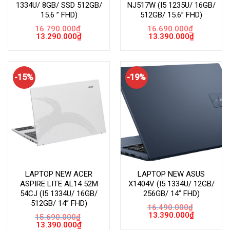
1334U/ 8GB/ SSD 512GB/
NJ517W (I5 1235U/ 16GB/
15.6 ” FHD)
512GB/ 15.6” FHD)
16.790.000
₫
16.690.000
₫
Giá
Giá
Giá
Giá
13.290.000
₫
13.390.000
₫
gốc
hiện
gốc
hiện
là:
tại
là:
tại
16.790.000₫.
là:
16.690.000₫.
là:
13.290.000₫.
13.390.000
-15%
-19%
LAPTOP NEW ACER
LAPTOP NEW ASUS
ASPIRE LITE AL14 52M
X1404V (I5 1334U/ 12GB/
54CJ (I5 1334U/ 16GB/
256GB/ 14” FHD)
512GB/ 14” FHD)
16.490.000
₫
Giá
Giá
13.390.000
₫
15.690.000
₫
gốc
hiện
Giá
Giá
13.390.000
₫
là:
tại