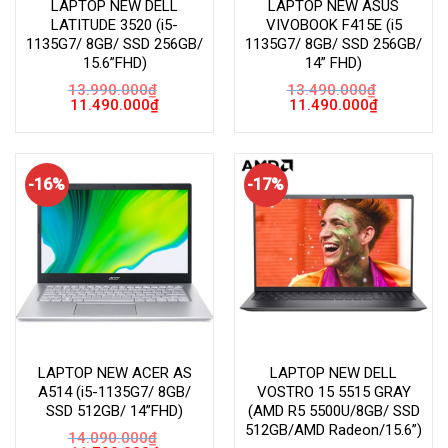
LAPTOP NEW DELL
LAPTOP NEW ASUS
LATITUDE 3520 (i5-
VIVOBOOK F415E (i5
1135G7/ 8GB/ SSD 256GB/
1135G7/ 8GB/ SSD 256GB/
15.6”FHD)
14” FHD)
13.990.000
₫
13.490.000
₫
Giá
Giá
Giá
Giá
11.490.000
₫
11.490.000
₫
gốc
hiện
gốc
hiện
là:
tại
là:
tại
13.990.000₫.
là:
13.490.000₫.
là:
11.490.000₫.
11.490.000
-16%
-17%
LAPTOP NEW ACER AS
LAPTOP NEW DELL
A514 (i5-1135G7/ 8GB/
VOSTRO 15 5515 GRAY
SSD 512GB/ 14”FHD)
(AMD R5 5500U/8GB/ SSD
512GB/AMD Radeon/15.6”)
14.090.000
₫