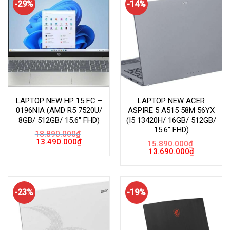
-29%
-14%
LAPTOP NEW HP 15 FC –
LAPTOP NEW ACER
0196NIA (AMD R5 7520U/
ASPIRE 5 A515 58M 56YX
8GB/ 512GB/ 15.6″ FHD)
(I5 13420H/ 16GB/ 512GB/
15.6” FHD)
18.890.000
₫
Giá
Giá
13.490.000
₫
15.890.000
₫
gốc
hiện
Giá
Giá
13.690.000
₫
là:
tại
gốc
hiện
18.890.000₫.
là:
là:
tại
13.490.000₫.
15.890.000₫.
là:
13.690.000
-23%
-19%