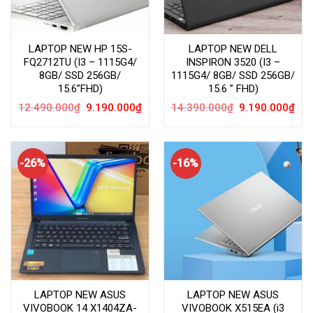
LAPTOP NEW HP 15S-
LAPTOP NEW DELL
FQ2712TU (I3 – 1115G4/
INSPIRON 3520 (I3 –
8GB/ SSD 256GB/
1115G4/ 8GB/ SSD 256GB/
15.6”FHD)
15.6 ” FHD)
Giá
Giá
Giá
Giá
12.490.000
₫
9.190.000
₫
14.390.000
₫
9.190.000
₫
gốc
hiện
gốc
hiện
là:
tại
là:
tại
12.490.000₫.
là:
14.390.000₫.
là:
9.190.000₫.
9.19
-26%
-16%
LAPTOP NEW ASUS
LAPTOP NEW ASUS
VIVOBOOK 14 X1404ZA-
VIVOBOOK X515EA (i3