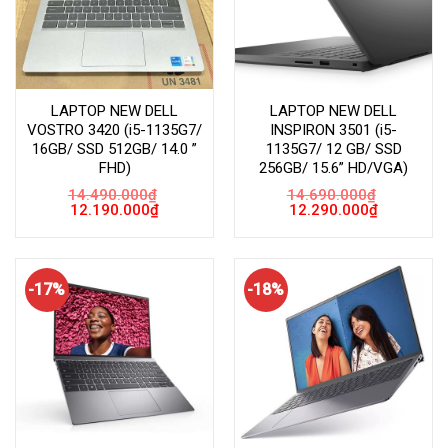
LAPTOP NEW DELL
LAPTOP NEW DELL
VOSTRO 3420 (i5-1135G7/
INSPIRON 3501 (i5-
16GB/ SSD 512GB/ 14.0 ”
1135G7/ 12 GB/ SSD
FHD)
256GB/ 15.6” HD/VGA)
14.490.000
₫
14.690.000
₫
Giá
Giá
Giá
Giá
12.190.000
₫
12.290.000
₫
gốc
hiện
gốc
hiện
là:
tại
là:
tại
14.490.000₫.
là:
14.690.000₫.
là:
12.190.000₫.
12.290.000
-17%
-18%