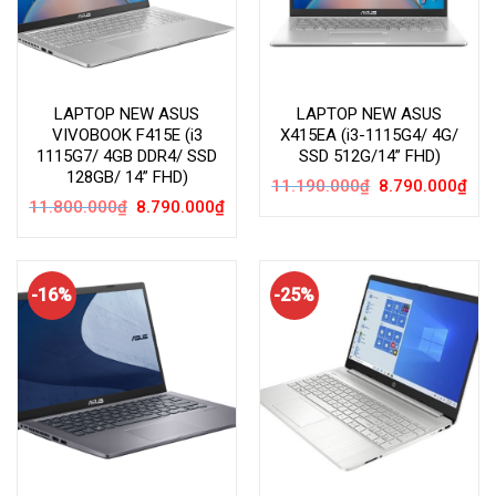
LAPTOP NEW ASUS
LAPTOP NEW ASUS
VIVOBOOK F415E (i3
X415EA (i3-1115G4/ 4G/
1115G7/ 4GB DDR4/ SSD
SSD 512G/14” FHD)
128GB/ 14” FHD)
Giá
Giá
11.190.000
₫
8.790.000
₫
gốc
hiện
Giá
Giá
11.800.000
₫
8.790.000
₫
là:
tại
gốc
hiện
11.190.000₫.
là:
là:
tại
8.79
11.800.000₫.
là:
8.790.000₫.
-16%
-25%