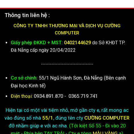
Thông tin liên hệ :
CÔNG TY TNHH THƯƠNG MẠI VÀ DỊCH VỤ CƯỜNG
COMPUTER
Giấy phép ĐKKD + MST:
0402144629
do Sở KHĐT TP.
Đà Nẵng cấp ngày 20/04/2022
-----------------------------------
55/1 Ngũ Hành Sơn, Đà Nẵng (Bên cạnh
Cơ sở chính:
Đại học Kinh tế)
0934.891.870
-
0365.719.741
Điện thoại:
Hiện tại có một vài tiệm nhỏ, mở gần cty e, rất mong ac
vào đúng số nhà
55/1
, đúng tên cty
CƯỜNG COMPUTER
đỡ nhầm giúp e với ac nha.
(Tới kiệt
Số 55 - Đi vào 20
mét - Phía bên TAY TRÁI - Cty e
tông
MÀU VÀNG
ạ)