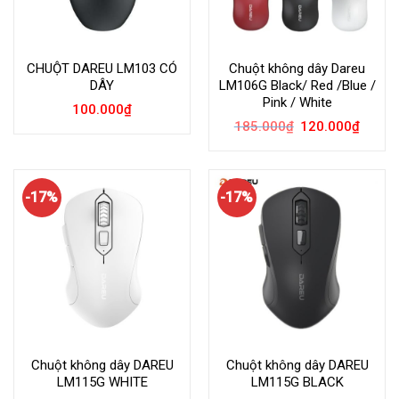
CHUỘT DAREU LM103 CÓ
Chuột không dây Dareu
DÂY
LM106G Black/ Red /Blue /
Pink / White
100.000
₫
Giá
Giá
185.000
₫
120.000
₫
gốc
hiện
là:
tại
185.000₫.
là:
120.00
-17%
-17%
Chuột không dây DAREU
Chuột không dây DAREU
LM115G WHITE
LM115G BLACK