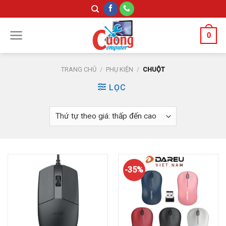
Skip
to
content
0
TRANG CHỦ
/
PHỤ KIỆN
/
CHUỘT
LỌC
-35%