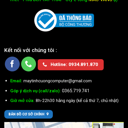
Kết nối với chúng tôi :
Hotline: 0934.891.870
Email:
maytinhcuongcomputer@gmail.com
0365.719.741
Góp ý dịch vụ (call/zalo):
Giờ mở cửa:
8h-22h30 hằng ngày (kể cả thứ 7, chủ nhật)
BẢN ĐỒ CƠ SỞ CHÍNH