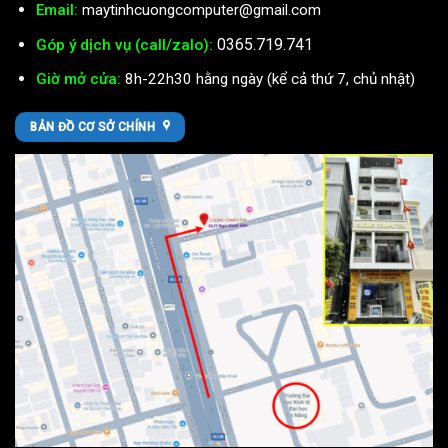
Email:
maytinhcuongcomputer@gmail.com
0365.719.741
Góp ý dịch vụ (call/zalo):
Giờ mở cửa:
8h-22h30 hằng ngày (kể cả thứ 7, chủ nhật)
BẢN ĐỒ CƠ SỞ CHÍNH