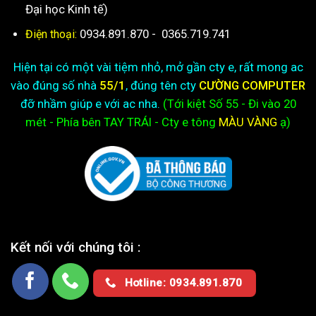
Đại học Kinh tế)
0934.891.870
-
0365.719.741
Điện thoại:
Hiện tại có một vài tiệm nhỏ, mở gần cty e, rất mong ac
vào đúng số nhà
55/1
, đúng tên cty
CƯỜNG COMPUTER
đỡ nhầm giúp e với ac nha.
(Tới kiệt
Số 55 - Đi vào 20
mét - Phía bên TAY TRÁI - Cty e
tông
MÀU VÀNG
ạ)
Kết nối với chúng tôi :
Hotline: 0934.891.870