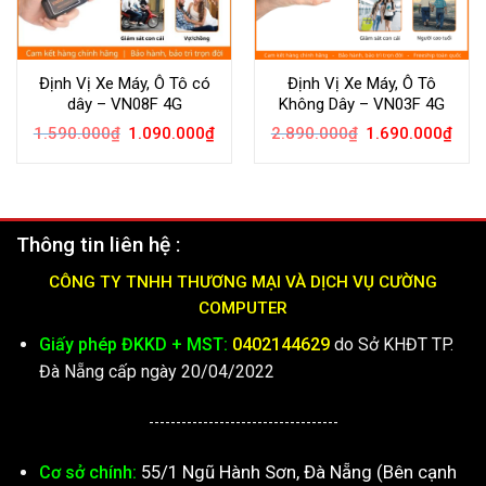
Định Vị Xe Máy, Ô Tô có
Định Vị Xe Máy, Ô Tô
dây – VN08F 4G
Không Dây – VN03F 4G
Giá
Giá
Giá
Giá
1.590.000
₫
1.090.000
₫
2.890.000
₫
1.690.000
₫
gốc
hiện
gốc
hiện
là:
tại
là:
tại
1.590.000₫.
là:
2.890.000₫.
là:
1.090.000₫.
1.69
Thông tin liên hệ :
CÔNG TY TNHH THƯƠNG MẠI VÀ DỊCH VỤ CƯỜNG
COMPUTER
Giấy phép ĐKKD + MST:
0402144629
do Sở KHĐT TP.
Đà Nẵng cấp ngày 20/04/2022
-----------------------------------
55/1 Ngũ Hành Sơn, Đà Nẵng (Bên cạnh
Cơ sở chính: