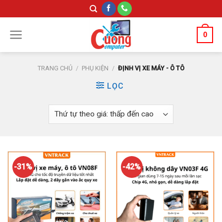
Skip
to
content
0
TRANG CHỦ
/
PHỤ KIỆN
/
ĐỊNH VỊ XE MÁY - Ô TÔ
LỌC
-31%
-42%