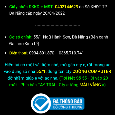
Giấy phép ĐKKD + MST:
0402144629
do Sở KHĐT TP.
Đà Nẵng cấp ngày 20/04/2022
-----------------------------------
55/1 Ngũ Hành Sơn, Đà Nẵng (Bên cạnh
Cơ sở chính:
Đại học Kinh tế)
0934.891.870
-
0365.719.741
Điện thoại:
Hiện tại có một vài tiệm nhỏ, mở gần cty e, rất mong ac
vào đúng số nhà
55/1
, đúng tên cty
CƯỜNG COMPUTER
đỡ nhầm giúp e với ac nha.
(Tới kiệt
Số 55 - Đi vào 20
mét - Phía bên TAY TRÁI - Cty e
tông
MÀU VÀNG
ạ)