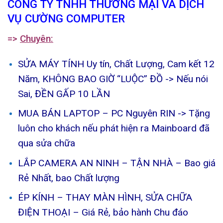
CÔNG TY TNHH THƯƠNG MẠI VÀ DỊCH
VỤ CƯỜNG COMPUTER
=>
Chuyên:
SỬA MÁY TÍNH Uy tín, Chất Lượng, Cam kết 12
Năm, KHÔNG BAO GIỜ “LUỘC” ĐỒ -> Nếu nói
Sai, ĐỀN GẤP 10 LẦN
MUA BÁN LAPTOP – PC Nguyên RIN -> Tặng
luôn cho khách nếu phát hiện ra Mainboard đã
qua sửa chữa
LẮP CAMERA AN NINH – TẬN NHÀ – Bao giá
Rẻ Nhất, bao Chất lượng
ÉP KÍNH – THAY MÀN HÌNH, SỬA CHỮA
ĐIỆN THOẠI – Giá Rẻ, bảo hành Chu đáo