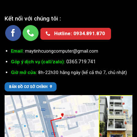
Kết nối với chúng tôi :
Hotline: 0934.891.870
Email:
maytinhcuongcomputer@gmail.com
0365.719.741
Góp ý dịch vụ (call/zalo):
Giờ mở cửa:
8h-22h30 hằng ngày (kể cả thứ 7, chủ nhật)
BẢN ĐỒ CƠ SỞ CHÍNH