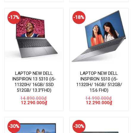
là:
tại
là:
tại
14.890.000₫.
là:
14.690.000₫.
là:
12.190.000₫.
12.290.000
-17%
-18%
LAPTOP NEW DELL
LAPTOP NEW DELL
INSPIRON 13 5310 (i5-
INSPIRON 5510 (i5-
11320H/ 16GB/ SSD
11320H/ 16GB/ 512GB/
512GB/ 13.3”FHD)
15.6 FHD)
14.890.000
₫
14.990.000
₫
Giá
Giá
Giá
Giá
12.290.000
₫
12.290.000
₫
gốc
hiện
gốc
hiện
là:
tại
là:
tại
14.890.000₫.
là:
14.990.000₫.
là:
12.290.000₫.
12.290.000
-30%
-30%