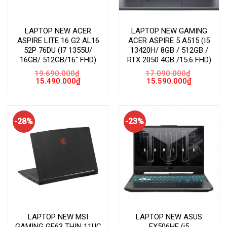
LAPTOP NEW ACER
LAPTOP NEW GAMING
ASPIRE LITE 16 G2 AL16
ACER ASPIRE 5 A515 (I5
52P 76DU (I7 1355U/
13420H/ 8GB / 512GB /
16GB/ 512GB/16″ FHD)
RTX 2050 4GB /15.6 FHD)
19.690.000
₫
17.090.000
₫
Giá
Giá
Giá
Giá
15.490.000
₫
15.590.000
₫
gốc
hiện
gốc
hiện
là:
tại
là:
tại
19.690.000₫.
là:
17.090.000₫.
là:
15.490.000₫.
15.590.000
-28%
-23%
LAPTOP NEW MSI
LAPTOP NEW ASUS
GAMING GF63 THIN 11UC
FX506HF (i5