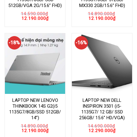
512GB/VGA 2G/15.6” FHD)
MX330 2GB/15.6” FHD)
14.590.000
₫
14.890.000
₫
Giá
Giá
Giá
Giá
12.190.000
₫
12.190.000
₫
gốc
hiện
gốc
hiện
là:
tại
là:
tại
14.590.000₫.
là:
14.890.000₫.
là:
12.190.000₫.
12.190.000
-18%
-16%
LAPTOP NEW LENOVO
LAPTOP NEW DELL
THINKBOOK 14S G2(i5
INSPIRON 3501 (i5-
1135G7/8GB/SSD 512GB/
1135G7/ 12 GB/ SSD
14”)
256GB/ 15.6” HD/VGA)
14.890.000
₫
14.690.000
₫
Giá
Giá
Giá
Giá
12.190.000
₫
12.290.000
₫
gốc
hiện
gốc
hiện