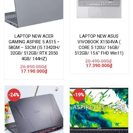
LAPTOP NEW ACER
LAPTOP NEW ASUS
GAMING ASPIRE 5 A515 –
VIVOBOOK X1504VA (
58GM – 53CM (I5 13420H/
CORE 5 120U/ 16GB/
32GB/ 512GB/ RTX 2050
512GB/ 15.6″ FHD Win11)
4GB/ 144HZ)
20.490.000
₫
Giá
Giá
17.390.000
₫
20.890.000
₫
gốc
hiện
Giá
Giá
17.190.000
₫
là:
tại
gốc
hiện
20.490.000₫.
là:
là:
tại
17.390.000
20.890.000₫.
là:
17.190.000₫.
-24%
-19%