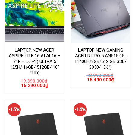
LAPTOP NEW ACER
LAPTOP NEW GAMING
ASPIRE LITE 16 AI AL16 –
ACER NITRO 5 AN515 (i5-
71P – 5674 ( ULTRA 5
11400H/8GB/512 GB SSD/
125H/ 16GB/ 512GB/ 16″
3050/15.6”)
FHD)
18.990.000
₫
Giá
Giá
15.490.000
₫
19.390.000
₫
gốc
hiện
Giá
Giá
15.290.000
₫
là:
tại
gốc
hiện
18.990.000₫.
là:
là:
tại
15.490.000
19.390.000₫.
là:
15.290.000₫.
-15%
-14%