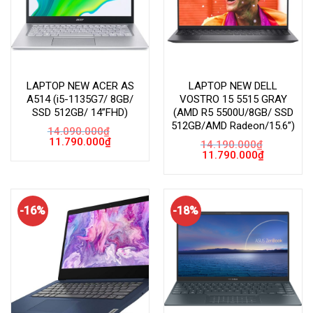
LAPTOP NEW ACER AS
LAPTOP NEW DELL
A514 (i5-1135G7/ 8GB/
VOSTRO 15 5515 GRAY
SSD 512GB/ 14”FHD)
(AMD R5 5500U/8GB/ SSD
512GB/AMD Radeon/15.6”)
14.090.000
₫
Giá
Giá
11.790.000
₫
14.190.000
₫
gốc
hiện
Giá
Giá
11.790.000
₫
là:
tại
gốc
hiện
14.090.000₫.
là:
là:
tại
11.790.000₫.
14.190.000₫.
là:
11.790.000
-16%
-18%