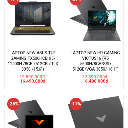
LAPTOP NEW ASUS TUF
LAPTOP NEW HP GAMING
GAMING FX506HCB (i5-
VICTUS16 (R5
11400H /8GB /512GB /RTX
5600H/8GB/SSD
3050 /15.6”)
512GB/VGA 3050/ 16.1”)
19.890.000
₫
22.890.000
₫
Giá
Giá
Giá
Giá
16.490.000
₫
16.490.000
₫
gốc
hiện
gốc
hiện
là:
tại
là:
tại
19.890.000₫.
là:
22.890.000₫.
là:
16.490.000₫.
16.490.000
-25%
-17%