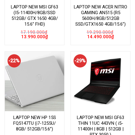
LAPTOP NEW MSI GF63
LAPTOP NEW ACER NITRO
(I5-11400H/8GB/SSD
GAMING AN515 (R5
512GB/ GTX 1650 4GB/
5600H/8GB/512GB
15.6” FHD)
SSD/GTX1650 4GB/15.6”)
17.190.000
₫
19.290.000
₫
Giá
Giá
Giá
Giá
13.990.000
₫
14.490.000
₫
gốc
hiện
gốc
hiện
là:
tại
là:
tại
17.190.000₫.
là:
19.290.000₫.
là:
13.990.000₫.
14.490.000
-22%
-29%
LAPTOP NEW HP 15S
LAPTOP NEW MSI GF63
FQ5147TU (i7-1255U/
THIN 11UC 443VN ( i5-
8GB/ 512GB/15.6”)
11400H | 8GB | 512GB |
RTX 3050 )