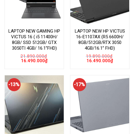
LAPTOP NEW GAMING HP
LAPTOP NEW HP VICTUS
VICTUS 16 ( i5 11400H/
16-E1107AX (R5 6600H/
8GB/ SSD 512GB/ GTX
8GB/512GB/RTX 3050
3050TI 4GB/ 16.1”FHD)
4GB/16.1” FHD)
21.890.000
₫
19.890.000
₫
Giá
Giá
Giá
Giá
16.490.000
₫
16.490.000
₫
gốc
hiện
gốc
hiện
là:
tại
là:
tại
21.890.000₫.
là:
19.890.000₫.
là:
16.490.000₫.
16.490.000
-13%
-17%