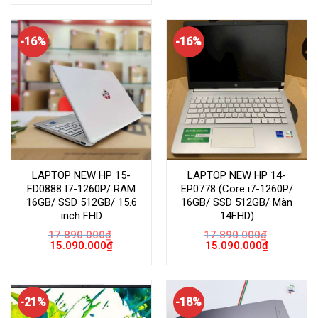
là:
tại
14.990.000
19.890.000₫.
là:
14.990.000₫.
-16%
-16%
LAPTOP NEW HP 15-
LAPTOP NEW HP 14-
FD0888 I7-1260P/ RAM
EP0778 (Core i7-1260P/
16GB/ SSD 512GB/ 15.6
16GB/ SSD 512GB/ Màn
inch FHD
14FHD)
17.890.000
₫
17.890.000
₫
Giá
Giá
Giá
Giá
15.090.000
₫
15.090.000
₫
gốc
hiện
gốc
hiện
là:
tại
là:
tại
17.890.000₫.
là:
17.890.000₫.
là:
15.090.000₫.
15.090.000
-21%
-18%