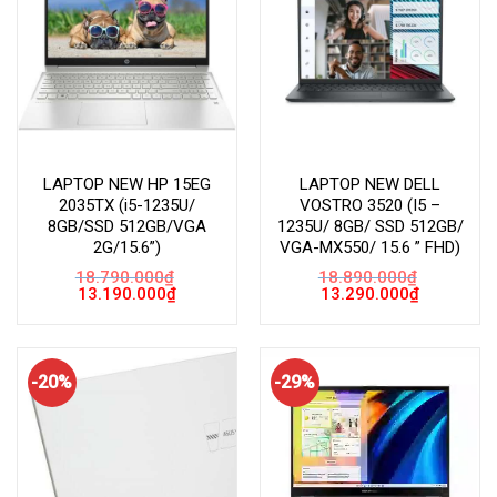
LAPTOP NEW HP 15EG
LAPTOP NEW DELL
2035TX (i5-1235U/
VOSTRO 3520 (I5 –
8GB/SSD 512GB/VGA
1235U/ 8GB/ SSD 512GB/
2G/15.6”)
VGA-MX550/ 15.6 ” FHD)
18.790.000
₫
18.890.000
₫
Giá
Giá
Giá
Giá
13.190.000
₫
13.290.000
₫
gốc
hiện
gốc
hiện
là:
tại
là:
tại
18.790.000₫.
là:
18.890.000₫.
là:
13.190.000₫.
13.290.000
-20%
-29%