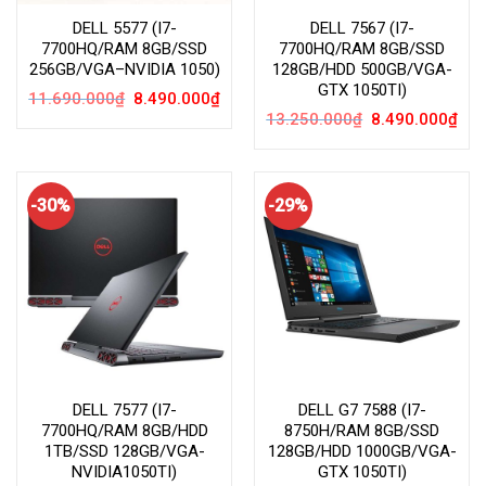
DELL 5577 (I7-
DELL 7567 (I7-
7700HQ/RAM 8GB/SSD
7700HQ/RAM 8GB/SSD
256GB/VGA–NVIDIA 1050)
128GB/HDD 500GB/VGA-
GTX 1050TI)
Giá
Giá
11.690.000
₫
8.490.000
₫
gốc
hiện
Giá
Giá
13.250.000
₫
8.490.000
₫
là:
tại
gốc
hiện
11.690.000₫.
là:
là:
tại
8.490.000₫.
13.250.000₫.
là:
8.49
-30%
-29%
DELL 7577 (I7-
DELL G7 7588 (I7-
7700HQ/RAM 8GB/HDD
8750H/RAM 8GB/SSD
1TB/SSD 128GB/VGA-
128GB/HDD 1000GB/VGA-
NVIDIA1050TI)
GTX 1050TI)