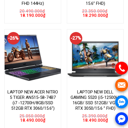
FHD 144Hz)
15.6” FHD)
20.490.000
₫
23.350.000
₫
Giá
Giá
Giá
Giá
18.190.000
₫
18.290.000
₫
gốc
hiện
gốc
hiện
là:
tại
là:
tại
20.490.000₫.
là:
23.350.000₫.
là:
18.190.000₫.
18.290.000
-26%
-27%
LAPTOP NEW ACER NITRO
LAPTOP NEW DELL
5 TIGER AN515-58-74B7
GAMING 5520 (i5-12500H/
(i7 -12700H/8GB/SSD
16GB/ SSD 512GB/ VGA
512GB RTX 3060/15.6”)
RTX 3050/15.6 ” FHD)
25.050.000
₫
25.390.000
₫
Giá
Giá
Giá
Giá
18.490.000
₫
18.490.000
₫
gốc
hiện
gốc
hiện
là:
tại
là:
tại