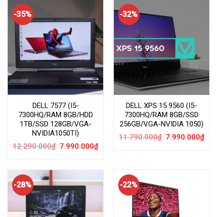
-35%
-32%
DELL 7577 (I5-
DELL XPS 15 9560 (I5-
7300HQ/RAM 8GB/HDD
7300HQ/RAM 8GB/SSD
1TB/SSD 128GB/VGA-
256GB/VGA-NVIDIA 1050)
NVIDIA1050TI)
Giá
Giá
11.790.000
₫
7.990.000
₫
gốc
hiện
Giá
Giá
12.290.000
₫
7.990.000
₫
là:
tại
gốc
hiện
11.790.000₫.
là:
là:
tại
7.99
12.290.000₫.
là:
7.990.000₫.
-28%
-22%