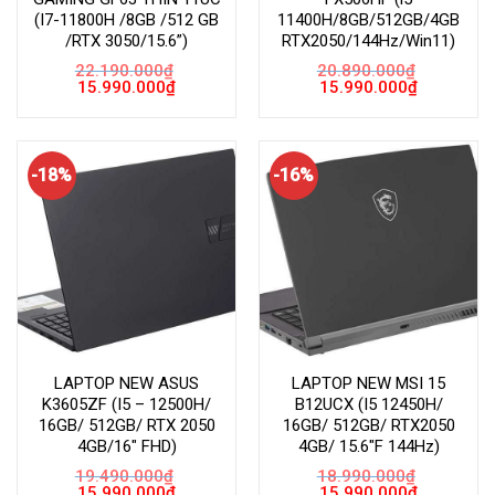
(I7-11800H /8GB /512 GB
11400H/8GB/512GB/4GB
/RTX 3050/15.6”)
RTX2050/144Hz/Win11)
22.190.000
₫
20.890.000
₫
Giá
Giá
Giá
Giá
15.990.000
₫
15.990.000
₫
gốc
hiện
gốc
hiện
là:
tại
là:
tại
22.190.000₫.
là:
20.890.000₫.
là:
15.990.000₫.
15.990.000
-18%
-16%
LAPTOP NEW ASUS
LAPTOP NEW MSI 15
K3605ZF (I5 – 12500H/
B12UCX (I5 12450H/
16GB/ 512GB/ RTX 2050
16GB/ 512GB/ RTX2050
4GB/16″ FHD)
4GB/ 15.6″F 144Hz)
19.490.000
₫
18.990.000
₫
Giá
Giá
Giá
Giá
15.990.000
₫
15.990.000
₫