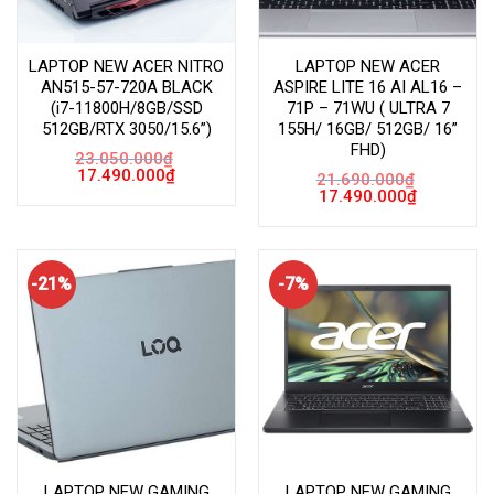
LAPTOP NEW ACER NITRO
LAPTOP NEW ACER
AN515-57-720A BLACK
ASPIRE LITE 16 AI AL16 –
(i7-11800H/8GB/SSD
71P – 71WU ( ULTRA 7
512GB/RTX 3050/15.6”)
155H/ 16GB/ 512GB/ 16”
FHD)
23.050.000
₫
Giá
Giá
17.490.000
₫
21.690.000
₫
gốc
hiện
Giá
Giá
17.490.000
₫
là:
tại
gốc
hiện
23.050.000₫.
là:
là:
tại
17.490.000₫.
21.690.000₫.
là:
17.490.000
-21%
-7%
LAPTOP NEW GAMING
LAPTOP NEW GAMING