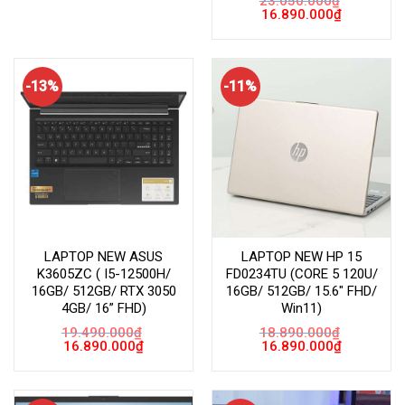
23.050.000
₫
16.790.000₫.
Giá
Giá
16.890.000
₫
gốc
hiện
là:
tại
23.050.000₫.
là:
16.890.000
-13%
-11%
LAPTOP NEW ASUS
LAPTOP NEW HP 15
K3605ZC ( I5-12500H/
FD0234TU (CORE 5 120U/
16GB/ 512GB/ RTX 3050
16GB/ 512GB/ 15.6″ FHD/
4GB/ 16” FHD)
Win11)
19.490.000
₫
18.890.000
₫
Giá
Giá
Giá
Giá
16.890.000
₫
16.890.000
₫
gốc
hiện
gốc
hiện
là:
tại
là:
tại
19.490.000₫.
là:
18.890.000₫.
là:
16.890.000₫.
16.890.000