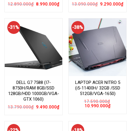
Giá
Giá
Giá
Giá
12.890.000
₫
8.990.000
₫
13.090.000
₫
9.290.000
₫
gốc
hiện
gốc
hiện
là:
tại
là:
tại
12.890.000₫.
là:
13.090.000₫.
là:
8.990.000₫.
9.29
-31%
-38%
DELL G7 7588 (I7-
LAPTOP ACER NITRO 5
8750H/RAM 8GB/SSD
(i5-11400H/ 32GB /SSD
128GB/HDD 1000GB/VGA-
512GB/VGA-1650)
GTX 1060)
17.590.000
₫
Giá
Giá
10.990.000
₫
Giá
Giá
13.790.000
₫
9.490.000
₫
gốc
hiện
gốc
hiện
là:
tại
là:
tại
17.590.000₫.
là:
13.790.000₫.
là:
10.990.000
9.490.000₫.
-22%
-18%