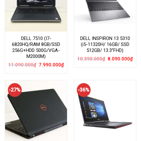
DELL 7510 (I7-
DELL INSPIRON 13 5310
6820HQ/RAM 8GB/SSD
(i5-11320H/ 16GB/ SSD
256G+HDD 500G/VGA-
512GB/ 13.3”FHD)
M2000M)
Giá
Giá
10.390.000
₫
8.090.000
₫
gốc
hiện
Giá
Giá
11.090.000
₫
7.990.000
₫
là:
tại
gốc
hiện
10.390.000₫.
là:
là:
tại
8.09
11.090.000₫.
là:
7.990.000₫.
-27%
-36%