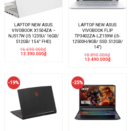
LAPTOP NEW ASUS
LAPTOP NEW ASUS
VIVOBOOK X1504ZA –
VIVOBOOK FLIP
NJ517W (I5 1235U/ 16GB/
TP3402ZA-LZ159W (i5-
512GB/ 15.6” FHD)
12500H/8GB/ SSD 512GB/
14”)
16.690.000
₫
Giá
Giá
13.390.000
₫
18.890.000
₫
gốc
hiện
Giá
Giá
13.490.000
₫
là:
tại
gốc
hiện
16.690.000₫.
là:
là:
tại
13.390.000₫.
18.890.000₫.
là:
13.490.000
-19%
-25%