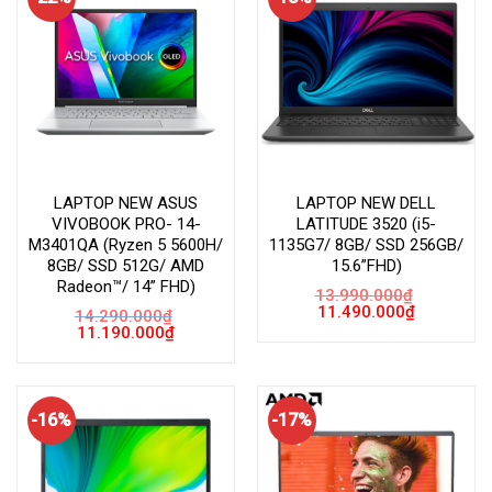
LAPTOP NEW ASUS
LAPTOP NEW DELL
VIVOBOOK PRO- 14-
LATITUDE 3520 (i5-
M3401QA (Ryzen 5 5600H/
1135G7/ 8GB/ SSD 256GB/
8GB/ SSD 512G/ AMD
15.6”FHD)
Radeon™/ 14” FHD)
13.990.000
₫
Giá
Giá
11.490.000
₫
14.290.000
₫
gốc
hiện
Giá
Giá
11.190.000
₫
là:
tại
gốc
hiện
13.990.000₫.
là:
là:
tại
11.490.000
14.290.000₫.
là:
11.190.000₫.
-16%
-17%