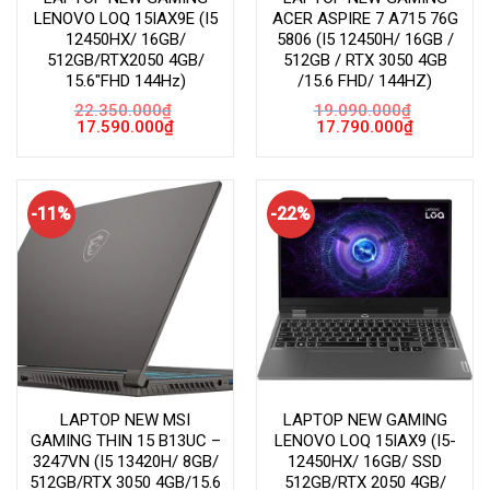
LENOVO LOQ 15IAX9E (I5
ACER ASPIRE 7 A715 76G
12450HX/ 16GB/
5806 (I5 12450H/ 16GB /
512GB/RTX2050 4GB/
512GB / RTX 3050 4GB
15.6″FHD 144Hz)
/15.6 FHD/ 144HZ)
22.350.000
₫
19.090.000
₫
Giá
Giá
Giá
Giá
17.590.000
₫
17.790.000
₫
gốc
hiện
gốc
hiện
là:
tại
là:
tại
22.350.000₫.
là:
19.090.000₫.
là:
17.590.000₫.
17.790.000
-11%
-22%
LAPTOP NEW MSI
LAPTOP NEW GAMING
GAMING THIN 15 B13UC –
LENOVO LOQ 15IAX9 (I5-
3247VN (I5 13420H/ 8GB/
12450HX/ 16GB/ SSD
512GB/RTX 3050 4GB/15.6
512GB/RTX 2050 4GB/