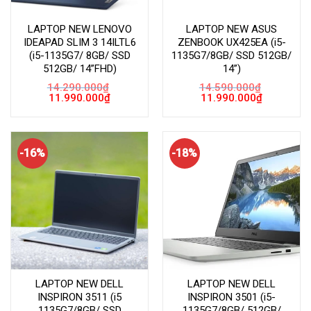
LAPTOP NEW LENOVO
LAPTOP NEW ASUS
IDEAPAD SLIM 3 14ILTL6
ZENBOOK UX425EA (i5-
(i5-1135G7/ 8GB/ SSD
1135G7/8GB/ SSD 512GB/
512GB/ 14”FHD)
14”)
14.290.000
₫
14.590.000
₫
Giá
Giá
Giá
Giá
11.990.000
₫
11.990.000
₫
gốc
hiện
gốc
hiện
là:
tại
là:
tại
14.290.000₫.
là:
14.590.000₫.
là:
11.990.000₫.
11.990.000
-16%
-18%
LAPTOP NEW DELL
LAPTOP NEW DELL
INSPIRON 3511 (i5
INSPIRON 3501 (i5-
1135G7/8GB/ SSD
1135G7/8GB/ 512GB/