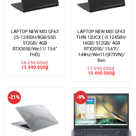
LAPTOP NEW MSI GF63
LAPTOP NEW MSI GF63
(I5-12450H/8GB/SSD
THIN 12UCX ( i5 12450H/
512GB/ 4GB
16GB/ 512GB/ 4GB
RTX3050/Win11/ 15.6”
RTX2050/ 15.6″F/
FHD)
144Hz/Win11/(873VN)/
Đen
18.290.000
₫
Giá
Giá
15.490.000
₫
17.990.000
₫
gốc
hiện
Giá
Giá
15.490.000
₫
là:
tại
gốc
hiện
18.290.000₫.
là:
là:
tại
15.490.000₫.
17.990.000₫.
là:
15.490.000
-21%
-9%