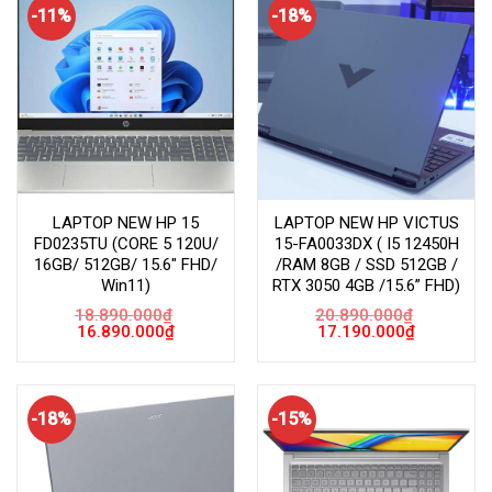
-11%
-18%
LAPTOP NEW HP 15
LAPTOP NEW HP VICTUS
FD0235TU (CORE 5 120U/
15-FA0033DX ( I5 12450H
16GB/ 512GB/ 15.6″ FHD/
/RAM 8GB / SSD 512GB /
Win11)
RTX 3050 4GB /15.6” FHD)
18.890.000
₫
20.890.000
₫
Giá
Giá
Giá
Giá
16.890.000
₫
17.190.000
₫
gốc
hiện
gốc
hiện
là:
tại
là:
tại
18.890.000₫.
là:
20.890.000₫.
là:
16.890.000₫.
17.190.000
-18%
-15%