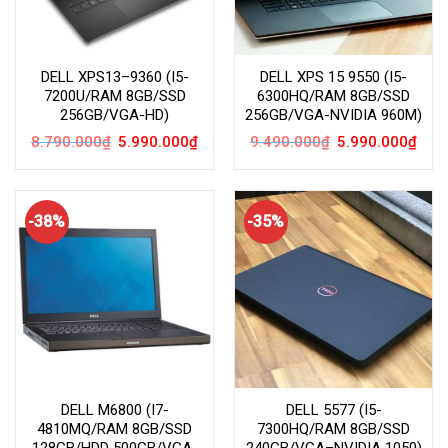
DELL XPS13–9360 (I5-
DELL XPS 15 9550 (I5-
7200U/RAM 8GB/SSD
6300HQ/RAM 8GB/SSD
256GB/VGA-HD)
256GB/VGA-NVIDIA 960M)
Giá
Giá
Giá
Giá
8.790.000
₫
5.990.000
₫
9.490.000
₫
5.990.000
₫
gốc
hiện
gốc
hiện
là:
tại
là:
tại
8.790.000₫.
là:
9.490.000₫.
là:
5.990.000₫.
5.99
-38%
-35%
DELL M6800 (I7-
DELL 5577 (I5-
4810MQ/RAM 8GB/SSD
7300HQ/RAM 8GB/SSD
128GB/HDD 500GB/VGA-
240GB/VGA–NVIDIA 1050)