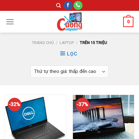
Skip
to
content
0
TRANG CHỦ
/
LAPTOP
/
TRÊN 15 TRIỆU
LỌC
-32%
-37%