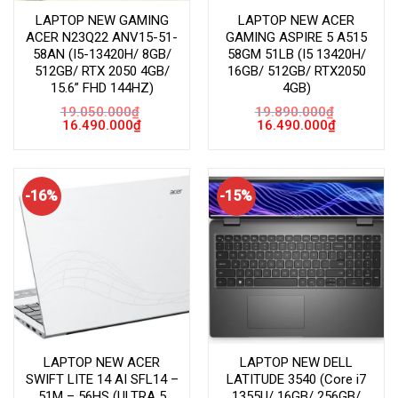
LAPTOP NEW GAMING
LAPTOP NEW ACER
ACER N23Q22 ANV15-51-
GAMING ASPIRE 5 A515
58AN (I5-13420H/ 8GB/
58GM 51LB (I5 13420H/
512GB/ RTX 2050 4GB/
16GB/ 512GB/ RTX2050
15.6” FHD 144HZ)
4GB)
19.050.000
₫
19.890.000
₫
Giá
Giá
Giá
Giá
16.490.000
₫
16.490.000
₫
gốc
hiện
gốc
hiện
là:
tại
là:
tại
19.050.000₫.
là:
19.890.000₫.
là:
16.490.000₫.
16.490.000
-16%
-15%
LAPTOP NEW ACER
LAPTOP NEW DELL
SWIFT LITE 14 AI SFL14 –
LATITUDE 3540 (Core i7
51M – 56HS (ULTRA 5
1355U/ 16GB/ 256GB/