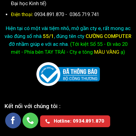
Đại học Kinh tế)
0934.891.870
-
0365.719.741
Điện thoại:
Hiện tại có một vài tiệm nhỏ, mở gần cty e, rất mong ac
vào đúng số nhà
55/1
, đúng tên cty
CƯỜNG COMPUTER
đỡ nhầm giúp e với ac nha.
(Tới kiệt
Số 55 - Đi vào 20
mét - Phía bên TAY TRÁI - Cty e
tông
MÀU VÀNG
ạ)
Kết nối với chúng tôi :
Hotline: 0934.891.870