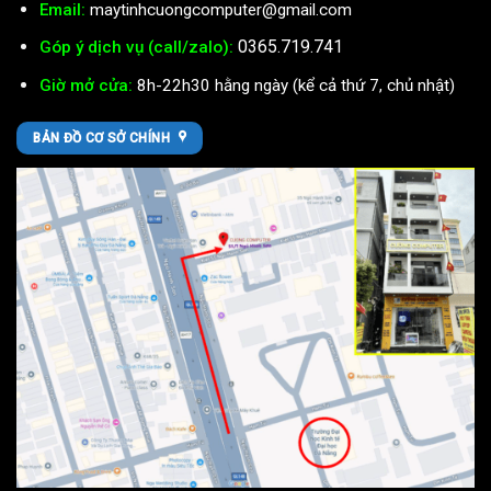
Email:
maytinhcuongcomputer@gmail.com
0365.719.741
Góp ý dịch vụ (call/zalo):
Giờ mở cửa:
8h-22h30 hằng ngày (kể cả thứ 7, chủ nhật)
BẢN ĐỒ CƠ SỞ CHÍNH