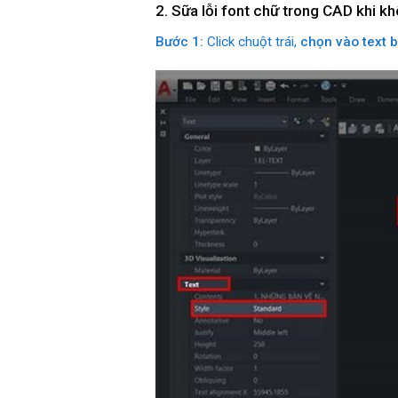
2. Sữa lỗi font chữ trong CAD khi kh
Bước 1:
Click chuột trái,
chọn vào text bị