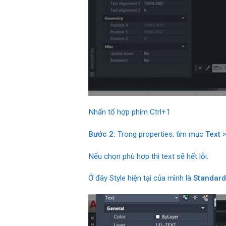
Nhấn tổ hợp phím Ctrl+1
Bước 2:
Trong properties, tìm mục
Text
>
Nếu chọn phù hợp thì text sẽ hết lỗi.
Ở đây Style hiện tại của mình là
Standard