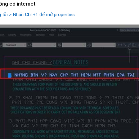
ông có internet
 lỗi
> Nhấn
Ctrl+1
để mở properties.