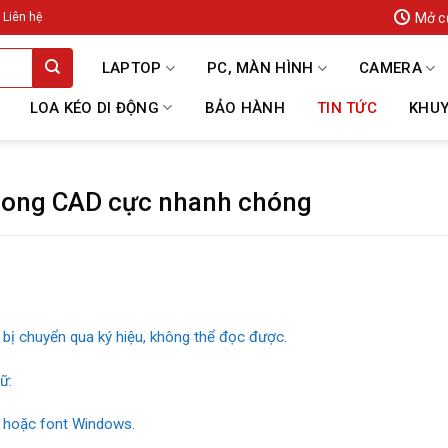
Mở c
Liên hệ
LAPTOP
PC, MÀN HÌNH
CAMERA
LOA KÉO DI ĐỘNG
BẢO HÀNH
TIN TỨC
KHUY
 trong CAD cực nhanh chóng
t bị chuyển qua ký hiệu, không thể đọc được.
ữ:
 hoặc font Windows.