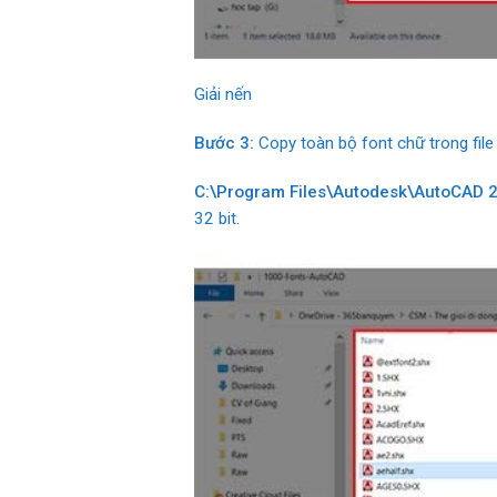
Giải nến
Bước 3:
Copy toàn bộ font chữ trong file
C:\Program Files\Autodesk\AutoCAD 
32 bit.