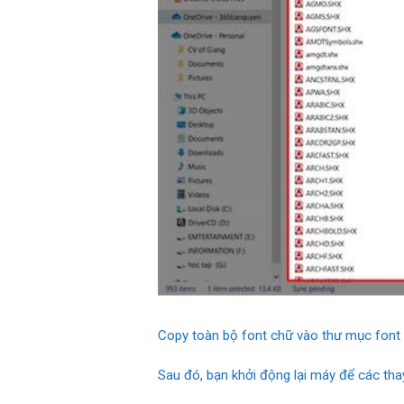
Copy toàn bộ font chữ vào thư mục fon
Sau đó, bạn khởi động lại máy để các tha