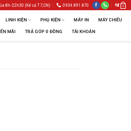
ửa 8h-22h30 (Kể cả T7,CN)
0934.891.870
0
₫
0
LINH KIỆN
PHỤ KIỆN
MÁY IN
MÁY CHIẾU
ẾN MÃI
TRẢ GÓP 0 ĐỒNG
TÀI KHOẢN