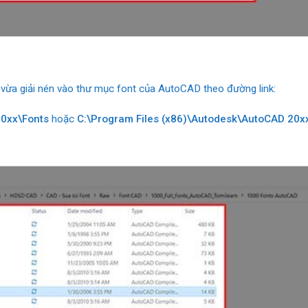
 vừa giải nén vào thư mục font của AutoCAD theo đường link:
20xx\Fonts
hoặc
C:\Program Files (x86)\Autodesk\AutoCAD 20x