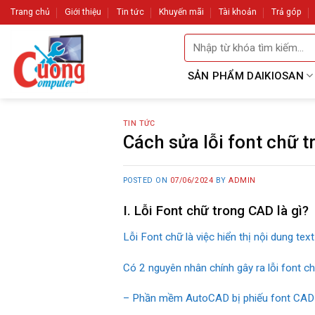
Skip
Trang chủ
Giới thiệu
Tin tức
Khuyến mãi
Tài khoản
Trả góp
to
Tìm
content
kiếm:
SẢN PHẨM DAIKIOSAN
TIN TỨC
Cách sửa lỗi font chữ
POSTED ON
07/06/2024
BY
ADMIN
I. Lỗi Font chữ trong CAD là gì?
Lỗi Font chữ là việc hiển thị nội dung tex
Có 2 nguyên nhân chính gây ra lỗi font ch
– Phần mềm AutoCAD bị phiếu font CAD