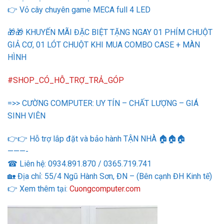
👉
Vỏ cây chuyên game MECA full 4 LED
🎁
🎁
KHUYẾN MÃI ĐẶC BIỆT TẶNG NGAY 01 PHÍM CHUỘT
GIẢ CƠ, 01 LÓT CHUỘT KHI MUA COMBO CASE + MÀN
HÌNH
#
SHOP_CÓ_HỖ_TRỢ_TRẢ_GÓP
=>> CƯỜNG COMPUTER: UY TÍN – CHẤT LƯỢNG – GIÁ
SINH VIÊN
👉
👉
Hỗ trợ lắp đặt và bảo hành TẬN NHÀ
🏠
🏠
🏠
———-
☎
Liên hệ: 0934.891.870 / 0365.719.741
🏡
Địa chỉ: 55/4 Ngũ Hành Sơn, ĐN – (Bên cạnh ĐH Kinh tế)
👉
Xem thêm tại:
Cuongcomputer.com