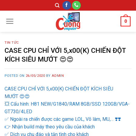
Skip
to
content
0
TIN TỨC
CASE CPU CHỈ VỚI 5,x00(K) CHIẾN ĐỘT
KÍCH SIÊU MƯỚT 😍😍
POSTED ON
26/05/2020
BY
ADMIN
CASE CPU CHỈ VỚI 5,x00(K) CHIẾN ĐỘT KÍCH SIÊU
MƯỚT
😍
😍
💥
Cấu hình: H81 NEW/G1840/RAM 8GB/SSD 120GB/VGA-
GT730/4LED
✅
Ngoài ra chiến được các game LOL, Võ lâm, MU,…
❣️
❣️
👉
Nhận build máy theo yêu cầu của khách
✅
Dịch vụ chu đáo và tận tình cho khách