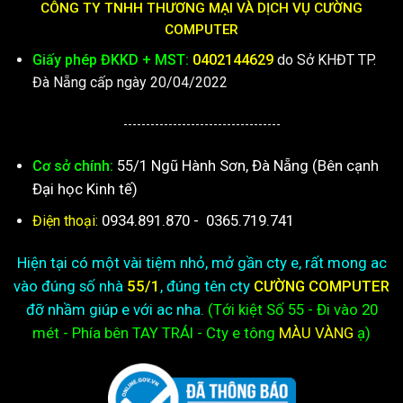
CÔNG TY TNHH THƯƠNG MẠI VÀ DỊCH VỤ CƯỜNG
COMPUTER
Giấy phép ĐKKD + MST:
0402144629
do Sở KHĐT TP.
Đà Nẵng cấp ngày 20/04/2022
-----------------------------------
55/1 Ngũ Hành Sơn, Đà Nẵng (Bên cạnh
Cơ sở chính:
Đại học Kinh tế)
0934.891.870
-
0365.719.741
Điện thoại:
Hiện tại có một vài tiệm nhỏ, mở gần cty e, rất mong ac
vào đúng số nhà
55/1
, đúng tên cty
CƯỜNG COMPUTER
đỡ nhầm giúp e với ac nha.
(Tới kiệt
Số 55 - Đi vào 20
mét - Phía bên TAY TRÁI - Cty e
tông
MÀU VÀNG
ạ)