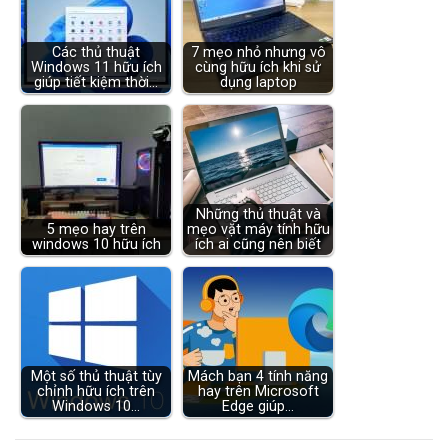
Các thủ thuật
7 mẹo nhỏ nhưng vô
Windows 11 hữu ích
cùng hữu ích khi sử
giúp tiết kiệm thời…
dụng laptop
Những thủ thuật và
5 mẹo hay trên
mẹo vặt máy tính hữu
windows 10 hữu ích
ích ai cũng nên biết
Một số thủ thuật tùy
Mách bạn 4 tính năng
chỉnh hữu ích trên
hay trên Microsoft
Windows 10…
Edge giúp…