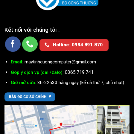
Kết nối với chúng tôi :
Hotline: 0934.891.870
Email:
maytinhcuongcomputer@gmail.com
0365.719.741
Góp ý dịch vụ (call/zalo):
Giờ mở cửa:
8h-22h30 hằng ngày (kể cả thứ 7, chủ nhật)
BẢN ĐỒ CƠ SỞ CHÍNH