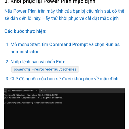
3. Khôi phục lại Power Plan mặc định
Nếu Power Plan trên máy tính của bạn bị cấu hình sai, có thể
sẽ dẫn đến lỗi này. Hãy thử khôi phục về cài đặt mặc định.
Các bước thực hiện
:
Mở menu Start, tìm
Command Prompt
và chọn
Run as
administrator
.
Nhập lệnh sau và nhấn
Enter
:
powercfg -restoredefaultschemes
Chế độ nguồn của bạn sẽ được khôi phục về mặc định.