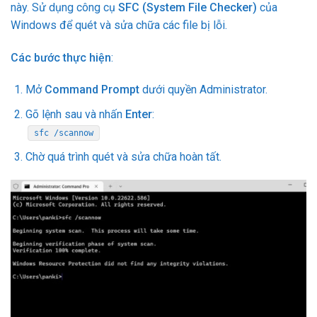
này. Sử dụng công cụ
SFC (System File Checker)
của
Windows để quét và sửa chữa các file bị lỗi.
Các bước thực hiện
:
Mở
Command Prompt
dưới quyền Administrator.
Gõ lệnh sau và nhấn
Enter
:
sfc /scannow
Chờ quá trình quét và sửa chữa hoàn tất.