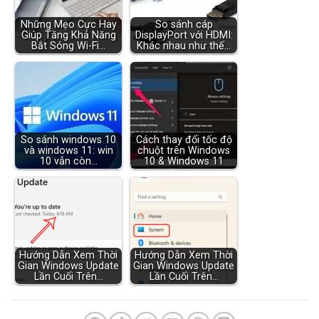
Những Mẹo Cực Hay
So sánh cáp
Giúp Tăng Khả Năng
DisplayPort với HDMI:
Bắt Sóng Wi-Fi…
Khác nhau như thế…
So sánh windows 10
Cách thay đổi tốc độ
và windows 11: win
chuột trên Windows
10 vẫn còn…
10 & Windows 11
Hướng Dẫn Xem Thời
Hướng Dẫn Xem Thời
Gian Windows Update
Gian Windows Update
Lần Cuối Trên…
Lần Cuối Trên…