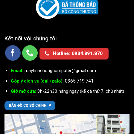
Kết nối với chúng tôi :
Hotline: 0934.891.870
Email:
maytinhcuongcomputer@gmail.com
0365.719.741
Góp ý dịch vụ (call/zalo):
Giờ mở cửa:
8h-22h30 hằng ngày (kể cả thứ 7, chủ nhật)
BẢN ĐỒ CƠ SỞ CHÍNH