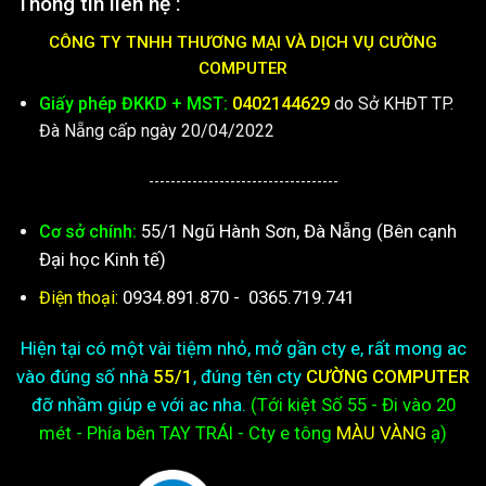
Thông tin liên hệ :
CÔNG TY TNHH THƯƠNG MẠI VÀ DỊCH VỤ CƯỜNG
COMPUTER
Giấy phép ĐKKD + MST:
0402144629
do Sở KHĐT TP.
Đà Nẵng cấp ngày 20/04/2022
-----------------------------------
55/1 Ngũ Hành Sơn, Đà Nẵng (Bên cạnh
Cơ sở chính:
Đại học Kinh tế)
0934.891.870
-
0365.719.741
Điện thoại:
Hiện tại có một vài tiệm nhỏ, mở gần cty e, rất mong ac
vào đúng số nhà
55/1
, đúng tên cty
CƯỜNG COMPUTER
đỡ nhầm giúp e với ac nha.
(Tới kiệt
Số 55 - Đi vào 20
mét - Phía bên TAY TRÁI - Cty e
tông
MÀU VÀNG
ạ)