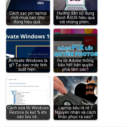
Cách sạc pin laptop
Hướng dẫn sử dụng
mới mua sao cho
Boot ASUS hiệu quả
đúng hiệu quả…
với những phím…
Activate Windows là
Fix lỗi Adobe thông
gì? Tại sao máy tính
báo hết bản quyền
xuất hiện…
phải làm sao?
Cách sửa lỗi Windows
Laptop kêu rè rè ?
Restore bị kẹt % khi
Nguyên nhân và cách
sao lưu và…
khắc phục ra sao?