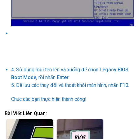
4. Sử dụng mũi tên lên và xuống để chọn
Legacy BIOS
Boot Mode
, rồi nhấn
Enter.
5. Để lưu các thay đổi và thoát khỏi màn hình, nhấn
F10.
Chúc các bạn thực hiện thành công!
Bài Viết Liên Quan: