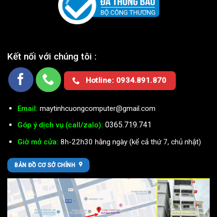
Kết nối với chúng tôi :
Hotline: 0934.891.870
Email:
maytinhcuongcomputer@gmail.com
0365.719.741
Góp ý dịch vụ (call/zalo):
Giờ mở cửa:
8h-22h30 hằng ngày (kể cả thứ 7, chủ nhật)
BẢN ĐỒ CƠ SỞ CHÍNH