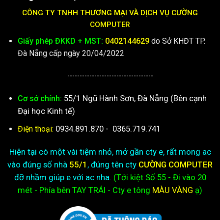
CÔNG TY TNHH THƯƠNG MẠI VÀ DỊCH VỤ CƯỜNG
COMPUTER
Giấy phép ĐKKD + MST:
0402144629
do Sở KHĐT TP.
Đà Nẵng cấp ngày 20/04/2022
-----------------------------------
55/1 Ngũ Hành Sơn, Đà Nẵng (Bên cạnh
Cơ sở chính:
Đại học Kinh tế)
0934.891.870
-
0365.719.741
Điện thoại:
Hiện tại có một vài tiệm nhỏ, mở gần cty e, rất mong ac
vào đúng số nhà
55/1
, đúng tên cty
CƯỜNG COMPUTER
đỡ nhầm giúp e với ac nha.
(Tới kiệt
Số 55 - Đi vào 20
mét - Phía bên TAY TRÁI - Cty e
tông
MÀU VÀNG
ạ)