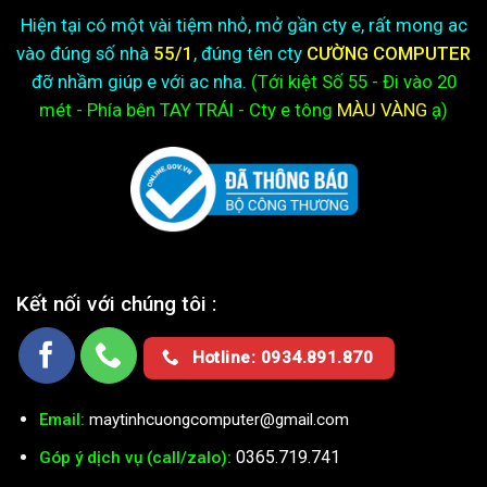
Hiện tại có một vài tiệm nhỏ, mở gần cty e, rất mong ac
vào đúng số nhà
55/1
, đúng tên cty
CƯỜNG COMPUTER
đỡ nhầm giúp e với ac nha.
(Tới kiệt
Số 55 - Đi vào 20
mét - Phía bên TAY TRÁI - Cty e
tông
MÀU VÀNG
ạ)
Kết nối với chúng tôi :
Hotline: 0934.891.870
Email:
maytinhcuongcomputer@gmail.com
0365.719.741
Góp ý dịch vụ (call/zalo):