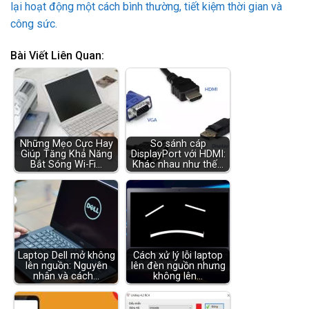
lại hoạt động một cách bình thường, tiết kiệm thời gian và
công sức.
Bài Viết Liên Quan:
Những Mẹo Cực Hay
So sánh cáp
Giúp Tăng Khả Năng
DisplayPort với HDMI:
Bắt Sóng Wi-Fi…
Khác nhau như thế…
Laptop Dell mở không
Cách xử lý lỗi laptop
lên nguồn: Nguyên
lên đèn nguồn nhưng
nhân và cách…
không lên…