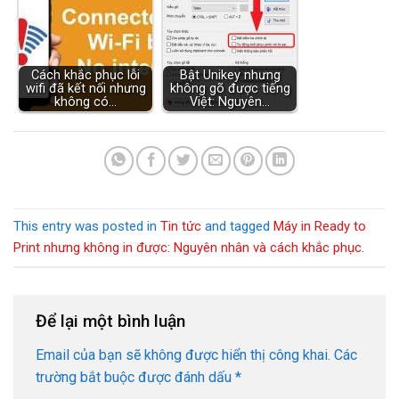
Cách khắc phục lỗi
Bật Unikey nhưng
wifi đã kết nối nhưng
không gõ được tiếng
không có…
Việt: Nguyên…
This entry was posted in
Tin tức
and tagged
Máy in Ready to
Print nhưng không in được: Nguyên nhân và cách khắc phục
.
Để lại một bình luận
Email của bạn sẽ không được hiển thị công khai.
Các
trường bắt buộc được đánh dấu
*