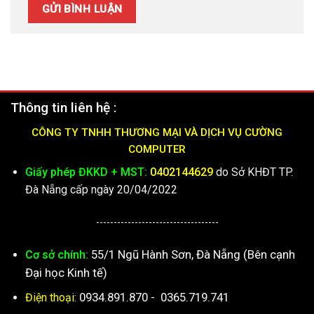
Thông tin liên hệ :
CÔNG TY TNHH THƯƠNG MẠI VÀ DỊCH VỤ CƯỜNG
COMPUTER
Giấy phép ĐKKD + MST:
0402144629
do Sở KHĐT TP.
Đà Nẵng cấp ngày 20/04/2022
-----------------------------------
55/1 Ngũ Hành Sơn, Đà Nẵng (Bên cạnh
Cơ sở chính:
Đại học Kinh tế)
0934.891.870
-
0365.719.741
Điện thoại: