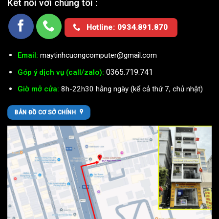
Kết nối với chúng tôi :
Hotline: 0934.891.870
Email:
maytinhcuongcomputer@gmail.com
0365.719.741
Góp ý dịch vụ (call/zalo):
Giờ mở cửa:
8h-22h30 hằng ngày (kể cả thứ 7, chủ nhật)
BẢN ĐỒ CƠ SỞ CHÍNH