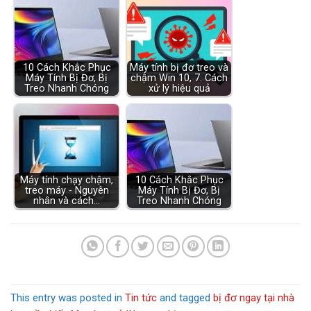
10 Cách Khắc Phục
Máy tính bị đơ treo và
Máy Tính Bị Đơ, Bị
chậm Win 10, 7: Cách
Treo Nhanh Chóng
xử lý hiệu quả
Máy tính chạy chậm,
10 Cách Khắc Phục
treo máy - Nguyên
Máy Tính Bị Đơ, Bị
nhân và cách…
Treo Nhanh Chóng
This entry was posted in
Tin tức
and tagged
bị đơ ngay tại nhà