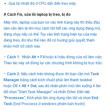
Quá tải nhiệt độ ở CPU dấn đến treo máy
# Cách Fix, sửa lỗi laptop bị treo, bị đơ
Máy tính, laptop của bạn rơi vào tình trạng này thì điều đầu
tiên cần làm là tìm mọi cách tắt hết các ứng dụng đang mở,
đang chạy nếu có thể. Tùy vào tình trạng hiện tại của máy
đang treo, đơ như thế nào để có hướng giải quyết, tham
khảo mốt số cách sau:
–
Cách 1:
Nhấn
Alt + F4
hoặc kí hiệu đóng cửa sổ làm việc.
Thao tác này sẽ đóng lại các chương trình không bị trục trặc.
–
Cách 2:
Nếu cách trên không được thì bạn cần mở
Task
Manager
bằng cách kích chuột phải lên thanh taskbar
hoặc
Ctl + Alt + Del
, sau đó nhấn phím mũi tên xuống 4 lần
để chọn “Start Task Manager” và nhấn Enter. Đến tab
“
Processes
“, Kích phải lên ứng dụng cần tắt và chọn
End
Task
(End Proccess ở windows phiên bản trước)