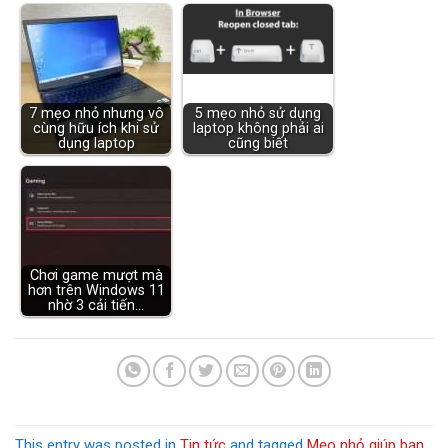
7 mẹo nhỏ nhưng vô
5 mẹo nhỏ sử dụng
cùng hữu ích khi sử
laptop không phải ai
dụng laptop
cũng biết
Chơi game mượt mà
hơn trên Windows 11
nhờ 3 cải tiến…
This entry was posted in
Tin tức
and tagged
Mẹo nhỏ giúp bạn