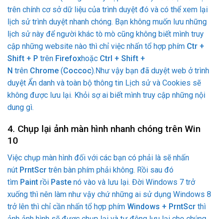
trên chính cơ sở dữ liệu của trình duyệt đó và có thể xem lại
lịch sử trình duyệt nhanh chóng. Bạn không muốn lưu những
lịch sử này để người khác tò mò cũng không biết mình truy
cập những website nào thì chỉ việc nhấn tổ hợp phím
Ctr +
Shift + P
trên
Firefox
hoặc
Ctrl + Shift +
N
trên
Chrome
(
Coccoc
).Như vậy bạn đã duyệt web ở trình
duyệt Ẩn danh và toàn bộ thông tin Lịch sử và Cookies sẽ
không được lưu lại. Khỏi sợ ai biết mình truy cập những nội
dung gì.
4. Chụp lại ảnh màn hình nhanh chóng trên Win
10
Việc chụp màn hình đối với các bạn có phải là sẽ nhấn
nút
PrntScr
trên bàn phím phải không. Rồi sau đó
tìm
Paint
rồi
Paste
nó vào và lưu lại. Đời Windows 7 trở
xuống thì nên làm như vậy chứ những ai sử dụng Windows 8
trở lên thì chỉ cần nhấn tổ hợp phím
Windows + PrntScr
thì
ảnh ảnh hình sẽ được chụp lại và tự động lưu lại cho chúng