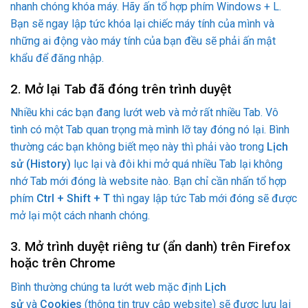
nhanh chóng khóa máy. Hãy ấn tổ hợp phím Windows + L.
Bạn sẽ ngay lập tức khóa lại chiếc máy tính của mình và
những ai động vào máy tính của bạn đều sẽ phải ấn mật
khẩu để đăng nhập.
2. Mở lại Tab đã đóng trên trình duyệt
Nhiều khi các bạn đang lướt web và mở rất nhiều Tab. Vô
tình có một Tab quan trọng mà mình lỡ tay đóng nó lại. Bình
thường các bạn không biết mẹo này thì phải vào trong
Lịch
sử (History)
lục lại và đôi khi mở quá nhiều Tab lại không
nhớ Tab mới đóng là website nào. Bạn chỉ cần nhấn tổ hợp
phím
Ctrl + Shift + T
thì ngay lập tức Tab mới đóng sẽ được
mở lại một cách nhanh chóng.
3. Mở trình duyệt riêng tư (ẩn danh) trên Firefox
hoặc trên Chrome
Bình thường chúng ta lướt web mặc định
Lịch
sử
và
Cookies
(thông tin truy cập website) sẽ được lưu lại