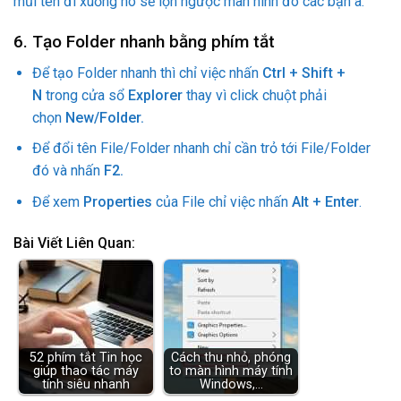
mũi tên đi xuống nó sẽ lộn ngược màn hình đó các bạn à.
6. Tạo Folder nhanh bằng phím tắt
Để tạo Folder nhanh thì chỉ việc nhấn
Ctrl + Shift +
N
trong cửa sổ
Explorer
thay vì click chuột phải
chọn
New/Folder.
Để đổi tên File/Folder nhanh chỉ cần trỏ tới File/Folder
đó và nhấn
F2.
Để xem
Properties
của File chỉ việc nhấn
Alt + Enter
.
Bài Viết Liên Quan:
52 phím tắt Tin học
Cách thu nhỏ, phóng
giúp thao tác máy
to màn hình máy tính
tính siêu nhanh
Windows,…