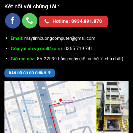
Kết nối với chúng tôi :
Hotline: 0934.891.870
Email:
maytinhcuongcomputer@gmail.com
0365.719.741
Góp ý dịch vụ (call/zalo):
Giờ mở cửa:
8h-22h30 hằng ngày (kể cả thứ 7, chủ nhật)
BẢN ĐỒ CƠ SỞ CHÍNH