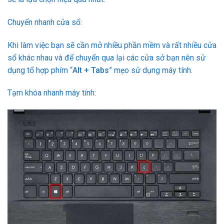
Chuyển nhanh cửa sổ:
Khi làm việc bạn sẽ cần mở nhiều phần mềm và rất nhiều cửa
sổ khác nhau và để chuyển qua lại các cửa sở bạn nên sử
dụng tổ hợp phím “
Alt + Tabs
” mẹo sử dụng máy tính.
Tạm khóa nhanh máy tính: