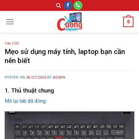
Skip
to
content
0
TIN TỨC
Mẹo sử dụng máy tính, laptop bạn cần
nên biết
POSTED ON
06/07/2024
BY
ADMIN
1. Thủ thuật chung
Mở lại tab đã đóng: