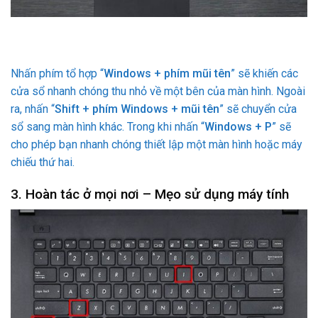
Nhấn phím tổ hợp “
Windows + phím mũi tên
” sẽ khiến các
cửa sổ nhanh chóng thu nhỏ về một bên của màn hình. Ngoài
ra, nhấn “
Shift + phím Windows + mũi tên
” sẽ chuyển cửa
sổ sang màn hình khác. Trong khi nhấn “
Windows + P
” sẽ
cho phép bạn nhanh chóng thiết lập một màn hình hoặc máy
chiếu thứ hai.
3. Hoàn tác ở mọi nơi – Mẹo sử dụng máy tính