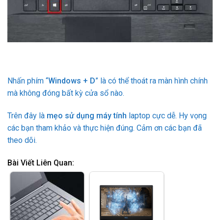
Nhấn phím “
Windows + D
” là có thể thoát ra màn hình chính
mà không đóng bất kỳ cửa sổ nào.
Trên đây là
mẹo sử dụng máy tính
laptop cực dễ. Hy vọng
các bạn tham khảo và thực hiện đúng. Cảm ơn các bạn đã
theo dõi.
Bài Viết Liên Quan: