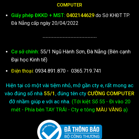
COMPUTER
Giấy phép ĐKKD + MST:
0402144629
do Sở KHĐT TP.
Đà Nẵng cấp ngày 20/04/2022
-----------------------------------
55/1 Ngũ Hành Sơn, Đà Nẵng (Bên cạnh
Cơ sở chính:
Đại học Kinh tế)
0934.891.870
-
0365.719.741
Điện thoại:
Hiện tại có một vài tiệm nhỏ, mở gần cty e, rất mong ac
vào đúng số nhà
55/1
, đúng tên cty
CƯỜNG COMPUTER
đỡ nhầm giúp e với ac nha.
(Tới kiệt
Số 55 - Đi vào 20
mét - Phía bên TAY TRÁI - Cty e
tông
MÀU VÀNG
ạ)