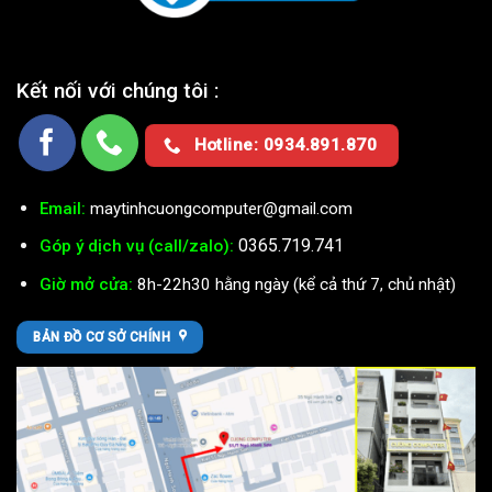
Kết nối với chúng tôi :
Hotline: 0934.891.870
Email:
maytinhcuongcomputer@gmail.com
0365.719.741
Góp ý dịch vụ (call/zalo):
Giờ mở cửa:
8h-22h30 hằng ngày (kể cả thứ 7, chủ nhật)
BẢN ĐỒ CƠ SỞ CHÍNH