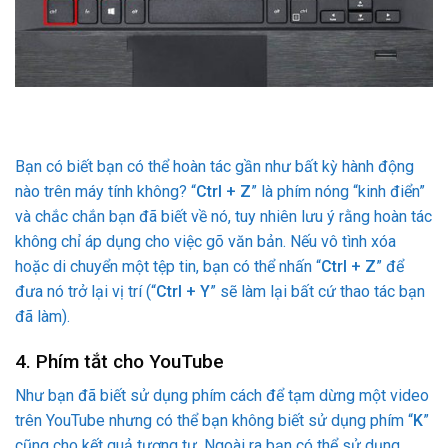
Bạn có biết bạn có thể hoàn tác gần như bất kỳ hành động
nào trên máy tính không? “
Ctrl + Z
” là phím nóng “kinh điển”
và chắc chắn bạn đã biết về nó, tuy nhiên lưu ý rằng hoàn tác
không chỉ áp dụng cho việc gõ văn bản. Nếu vô tình xóa
hoặc di chuyển một tệp tin, bạn có thể nhấn “
Ctrl + Z
” để
đưa nó trở lại vị trí (“
Ctrl + Y
” sẽ làm lại bất cứ thao tác bạn
đã làm).
4. Phím tắt cho YouTube
Như bạn đã biết sử dụng phím cách để tạm dừng một video
trên YouTube nhưng có thể bạn không biết sử dụng phím “
K
”
cũng cho kết quả tương tự. Ngoài ra bạn có thể sử dụng