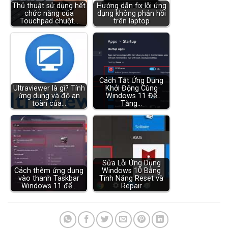
Thủ thuật sử dụng hết
Hướng dẫn fix lỗi ứng
chức năng của
dụng không phản hồi
Touchpad chuột…
trên laptop
Cách Tắt Ứng Dụng
Ultraviewer là gì? Tính
Khởi Động Cùng
ứng dụng và độ an
Windows 11 Để
toàn của…
Tăng…
Sửa Lỗi Ứng Dụng
Cách thêm ứng dụng
Windows 10 Bằng
vào thanh Taskbar
Tính Năng Reset và
Windows 11 để…
Repair