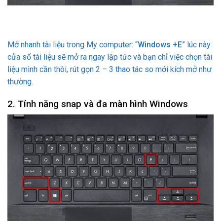
Mở nhanh tài liệu trong My computer: “
Windows +E
” lúc này
cửa sổ tài liệu sẽ mở ra ngay lập tức và bạn chỉ việc chọn tài
liệu mình cần thôi, rút gọn 2 – 3 thao tác so mới kích mở như
thường.
2. Tính năng snap và đa màn hình Windows