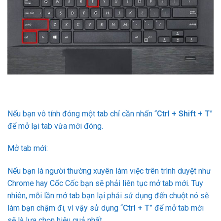
Nếu bạn vô tính đóng một tab chỉ cần nhấn “
Ctrl + Shift + T
”
để mở lại tab vừa mới đóng.
Mở tab mới:
Nếu bạn là người thường xuyên làm việc trên trình duyệt như
Chrome hay Cốc Cốc bạn sẽ phải liên tục mở tab mới. Tuy
nhiên, mỗi lần mở tab bạn lại phải sử dụng đến chuột nó sẽ
làm bạn chậm đi, vì vậy sử dụng “
Ctrl + T
” để mở tab mới
sẽ là lựa chọn hiệu quả nhất.