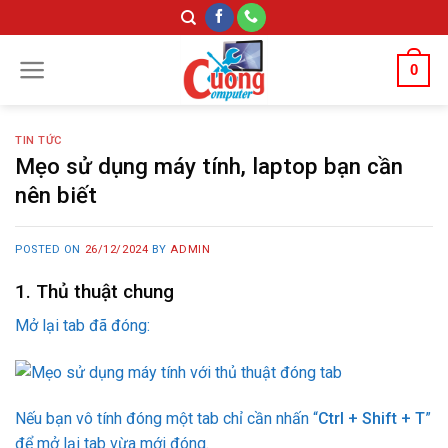
Skip
to
content
0
TIN TỨC
Mẹo sử dụng máy tính, laptop bạn cần
nên biết
POSTED ON
26/12/2024
BY
ADMIN
1. Thủ thuật chung
Mở lại tab đã đóng:
Nếu bạn vô tính đóng một tab chỉ cần nhấn “
Ctrl + Shift + T
”
để mở lại tab vừa mới đóng.