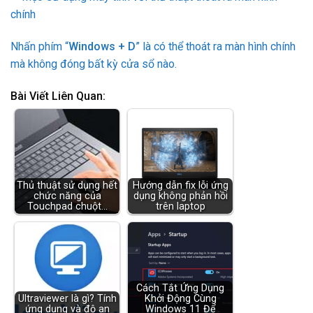
Nhấn phím “
Windows + D
” là có thể thoát ra màn hình chính
mà không đóng bất kỳ cửa sổ nào.
Bài Viết Liên Quan:
Thủ thuật sử dụng hết
Hướng dẫn fix lỗi ứng
chức năng của
dụng không phản hồi
Touchpad chuột…
trên laptop
Cách Tắt Ứng Dụng
Ultraviewer là gì? Tính
Khởi Động Cùng
ứng dụng và độ an
Windows 11 Để