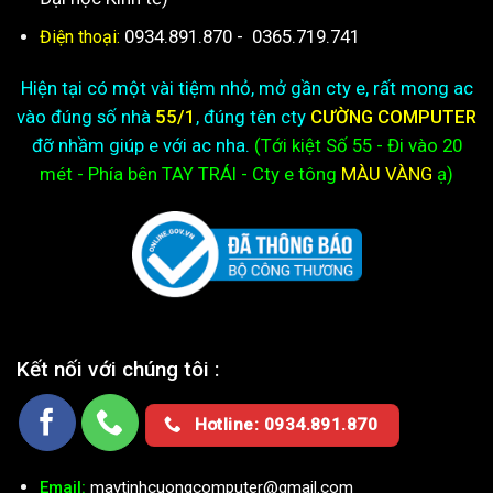
0934.891.870
-
0365.719.741
Điện thoại:
Hiện tại có một vài tiệm nhỏ, mở gần cty e, rất mong ac
vào đúng số nhà
55/1
, đúng tên cty
CƯỜNG COMPUTER
đỡ nhầm giúp e với ac nha.
(Tới kiệt
Số 55 - Đi vào 20
mét - Phía bên TAY TRÁI - Cty e
tông
MÀU VÀNG
ạ)
Kết nối với chúng tôi :
Hotline: 0934.891.870
Email:
maytinhcuongcomputer@gmail.com