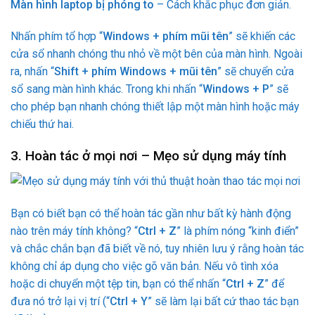
Màn hình laptop bị phóng to
– Cách khắc phục đơn giản.
Nhấn phím tổ hợp “
Windows + phím mũi tên
” sẽ khiến các
cửa sổ nhanh chóng thu nhỏ về một bên của màn hình. Ngoài
ra, nhấn “
Shift + phím Windows + mũi tên
” sẽ chuyển cửa
sổ sang màn hình khác. Trong khi nhấn “
Windows + P
” sẽ
cho phép bạn nhanh chóng thiết lập một màn hình hoặc máy
chiếu thứ hai.
3. Hoàn tác ở mọi nơi – Mẹo sử dụng máy tính
Bạn có biết bạn có thể hoàn tác gần như bất kỳ hành động
nào trên máy tính không? “
Ctrl + Z
” là phím nóng “kinh điển”
và chắc chắn bạn đã biết về nó, tuy nhiên lưu ý rằng hoàn tác
không chỉ áp dụng cho việc gõ văn bản. Nếu vô tình xóa
hoặc di chuyển một tệp tin, bạn có thể nhấn “
Ctrl + Z
” để
đưa nó trở lại vị trí (“
Ctrl + Y
” sẽ làm lại bất cứ thao tác bạn