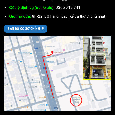
0365.719.741
Góp ý dịch vụ (call/zalo):
Giờ mở cửa:
8h-22h30 hằng ngày (kể cả thứ 7, chủ nhật)
BẢN ĐỒ CƠ SỞ CHÍNH