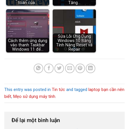
toàn của…
Tăng…
Sửa Lỗi Ứng Dụng
Cách thêm ứng dụng
Windows 10 Bằng
vào thanh Taskbar
Tính Năng Reset và
Windows 11 để…
Repair
This entry was posted in
Tin tức
and tagged
laptop bạn cần nên
biết
,
Mẹo sử dụng máy tính
.
Để lại một bình luận