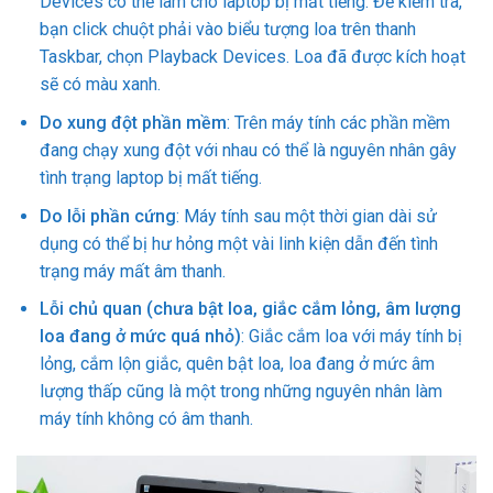
Devices có thể làm cho laptop bị mất tiếng. Để kiểm tra,
bạn click chuột phải vào biểu tượng loa trên thanh
Taskbar, chọn Playback Devices. Loa đã được kích hoạt
sẽ có màu xanh.
Do xung đột phần mềm
: Trên máy tính các phần mềm
đang chạy xung đột với nhau có thể là nguyên nhân gây
tình trạng laptop bị mất tiếng.
Do lỗi phần cứng
: Máy tính sau một thời gian dài sử
dụng có thể bị hư hỏng một vài linh kiện dẫn đến tình
trạng máy mất âm thanh.
Lỗi chủ quan (chưa bật loa, giắc cắm lỏng, âm lượng
loa đang ở mức quá nhỏ)
: Giắc cắm loa với máy tính bị
lỏng, cắm lộn giắc, quên bật loa, loa đang ở mức âm
lượng thấp cũng là một trong những nguyên nhân làm
máy tính không có âm thanh.