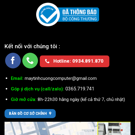
Kết nối với chúng tôi :
Hotline: 0934.891.870
Email:
maytinhcuongcomputer@gmail.com
0365.719.741
Góp ý dịch vụ (call/zalo):
Giờ mở cửa:
8h-22h30 hằng ngày (kể cả thứ 7, chủ nhật)
BẢN ĐỒ CƠ SỞ CHÍNH