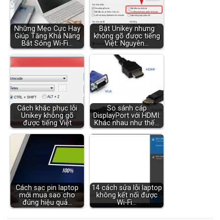
Những Mẹo Cực Hay
Bật Unikey nhưng
Giúp Tăng Khả Năng
không gõ được tiếng
Bắt Sóng Wi-Fi…
Việt: Nguyên…
Cách khắc phục lỗi
So sánh cáp
Unikey không gõ
DisplayPort với HDMI:
được tiếng Việt
Khác nhau như thế…
Cách sạc pin laptop
14 cách sửa lỗi laptop
mới mua sao cho
không kết nối được
đúng hiệu quả…
Wi-Fi…