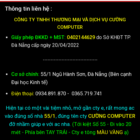
Thông tin liên hệ :
CÔNG TY TNHH THƯƠNG MẠI VÀ DỊCH VỤ CƯỜNG
COMPUTER
Giấy phép ĐKKD + MST:
0402144629
do Sở KHĐT TP.
Đà Nẵng cấp ngày 20/04/2022
-----------------------------------
55/1 Ngũ Hành Sơn, Đà Nẵng (Bên cạnh
Cơ sở chính:
Đại học Kinh tế)
0934.891.870
-
0365.719.741
Điện thoại:
Hiện tại có một vài tiệm nhỏ, mở gần cty e, rất mong ac
vào đúng số nhà
55/1
, đúng tên cty
CƯỜNG COMPUTER
đỡ nhầm giúp e với ac nha.
(Tới kiệt
Số 55 - Đi vào 20
mét - Phía bên TAY TRÁI - Cty e
tông
MÀU VÀNG
ạ)