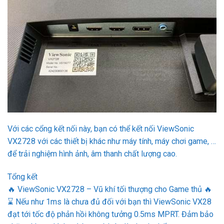
Với các cổng kết nối này, bạn có thể kết nối ViewSonic
VX2728 với các thiết bị khác như máy tính, máy chơi game, …
để trải nghiệm hình ảnh, âm thanh chất lượng cao.
Tổng kết
🔥 ViewSonic VX2728 – Vũ khí tối thượng cho Game thủ 🔥
⌛ Nếu như 1ms là chưa đủ đối với bạn thì ViewSonic VX28
đạt tới tốc độ phản hồi không tưởng 0.5ms MPRT. Đảm bảo