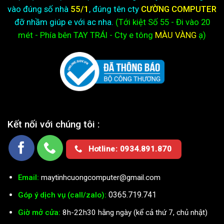
vào đúng số nhà
55/1
, đúng tên cty
CƯỜNG COMPUTER
đỡ nhầm giúp e với ac nha.
(Tới kiệt
Số 55 - Đi vào 20
mét - Phía bên TAY TRÁI - Cty e
tông
MÀU VÀNG
ạ)
Kết nối với chúng tôi :
Hotline: 0934.891.870
Email:
maytinhcuongcomputer@gmail.com
0365.719.741
Góp ý dịch vụ (call/zalo):
Giờ mở cửa:
8h-22h30 hằng ngày (kể cả thứ 7, chủ nhật)