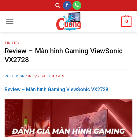
Skip
to
content
0
TIN TỨC
Review – Màn hình Gaming ViewSonic
VX2728
POSTED ON
18/05/2024
BY
ADMIN
Review – Màn hình Gaming ViewSonic VX2728