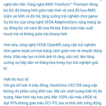
nghệ tiên tiến. Công nghệ AMD FreeSync™ Premium đồng
bộ tốc độ khung hình giữa màn hình và card đồ họa AMD.
Giảm xé hình và độ trễ, tăng cường trải nghiệm chơi game.
Sự hỗ trợ của công nghệ VESA AdaptiveSync cũng mang lại
sự đồng bộ với card đồ họa Nvidia. Đảm bảo hiệu suất
mượt mà và không giữa các khung hình.
Hơn nữa, công nghệ VESA ClearMR cung cấp trải nghiệm
chơi game tuyệt vời hơn bằng cách giảm mờ và chuyển động
nhòe. Điều này tạo ra hình ảnh rõ ràng, sắc nét, làm tăng
cường sự hấp dẫn và thăng hoa trong mọi trải nghiệm giải
trí.
Hiển thị thực tế
Với giá chỉ hơn 4 triệu đồng, ViewSonic VX2728 cung cấp
không chỉ phần cứng đỉnh cao. Mà còn chất lượng hiển thị ấn
tượng. Màn hình này bao phủ đến 100% dải màu sRGB và
đạt 93% không gian màu DCI-P3, tạo ra hình ảnh sống động.