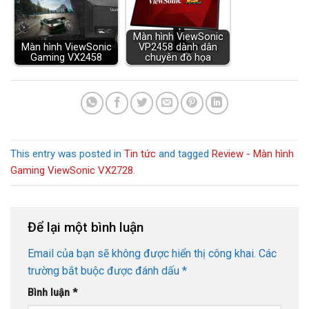
Màn hình ViewSonic
Màn hình ViewSonic
VP2458 dành dân
Gaming VX2458
chuyên đồ họa
This entry was posted in
Tin tức
and tagged
Review - Màn hình
Gaming ViewSonic VX2728
.
Để lại một bình luận
Email của bạn sẽ không được hiển thị công khai.
Các
trường bắt buộc được đánh dấu
*
Bình luận
*