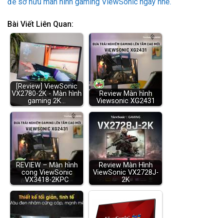
để sở hữu màn hình gaming ViewSonic ngay nhé.
Bài Viết Liên Quan:
[Review] ViewSonic
VX2780-2K - Màn hình
Review Màn hình
gaming 2K…
Viewsonic XG2431
REVIEW – Màn hình
Review Màn Hình
cong ViewSonic
ViewSonic VX2728J-
VX3418-2KPC
2K