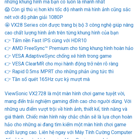
những khung hình mà bạn có luôn là nhanh nhất
😱 Còn gì thú vị hơn khi tốc độ nhanh mà hình ảnh cũng sắc
nét với độ phân giải 1080P
🤩 VX28 Series còn được trang bị bộ 3 công nghệ giúp nâng
cao chất lượng hình ảnh trên từng khung hình của bạn
👉 Tấm nền Fast IPS cùng với HDR10
👉 AMD FreeSync™ Premium cho từng khung hình hoàn hảo
👉 VESA AdaptiveSync chống xé hình trong game
👉 VESA ClearMR cho mọi hành động trở nên rõ ràng
👉 Rapid 0.5ms MPRT cho những phản ứng tức thì
👉 Tần số quét 165Hz cực kỳ mượt mà
ViewSonic VX2728 là một màn hình chơi game tuyệt vời,
mang đến trải nghiệm gaming đỉnh cao cho người dùng. Với
những ưu điểm vượt trội về hình ảnh, thiết kế, tính năng và
giá thành. Chiếc màn hình này chắc chắn sẽ là lựa chọn hoàn
hảo cho những ai đang tìm kiếm một màn hình chơi game
chất lượng cao. Liên hệ ngay với Máy Tính Cường Computer