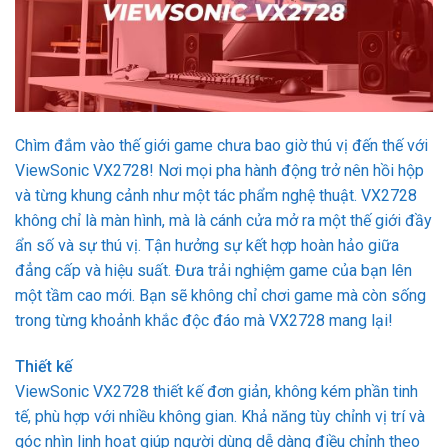
Chìm đắm vào thế giới game chưa bao giờ thú vị đến thế với
ViewSonic VX2728! Nơi mọi pha hành động trở nên hồi hộp
và từng khung cảnh như một tác phẩm nghệ thuật. VX2728
không chỉ là màn hình, mà là cánh cửa mở ra một thế giới đầy
ẩn số và sự thú vị. Tận hưởng sự kết hợp hoàn hảo giữa
đẳng cấp và hiệu suất. Đưa trải nghiệm game của bạn lên
một tầm cao mới. Bạn sẽ không chỉ chơi game mà còn sống
trong từng khoảnh khắc độc đáo mà VX2728 mang lại!
Thiết kế
ViewSonic VX2728 thiết kế đơn giản, không kém phần tinh
tế, phù hợp với nhiều không gian. Khả năng tùy chỉnh vị trí và
góc nhìn linh hoạt giúp người dùng dễ dàng điều chỉnh theo