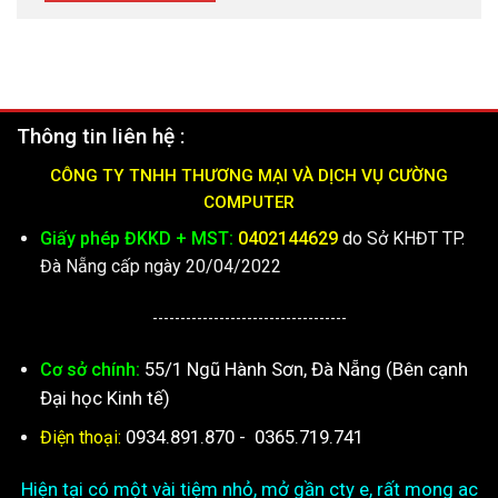
Thông tin liên hệ :
CÔNG TY TNHH THƯƠNG MẠI VÀ DỊCH VỤ CƯỜNG
COMPUTER
Giấy phép ĐKKD + MST:
0402144629
do Sở KHĐT TP.
Đà Nẵng cấp ngày 20/04/2022
-----------------------------------
55/1 Ngũ Hành Sơn, Đà Nẵng (Bên cạnh
Cơ sở chính:
Đại học Kinh tế)
0934.891.870
-
0365.719.741
Điện thoại:
Hiện tại có một vài tiệm nhỏ, mở gần cty e, rất mong ac