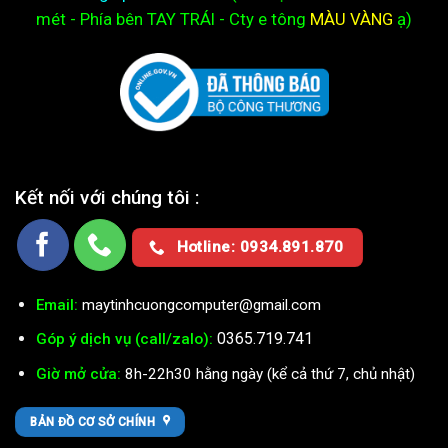
mét - Phía bên TAY TRÁI - Cty e
tông
MÀU VÀNG
ạ)
Kết nối với chúng tôi :
Hotline: 0934.891.870
Email:
maytinhcuongcomputer@gmail.com
0365.719.741
Góp ý dịch vụ (call/zalo):
Giờ mở cửa:
8h-22h30 hằng ngày (kể cả thứ 7, chủ nhật)
BẢN ĐỒ CƠ SỞ CHÍNH