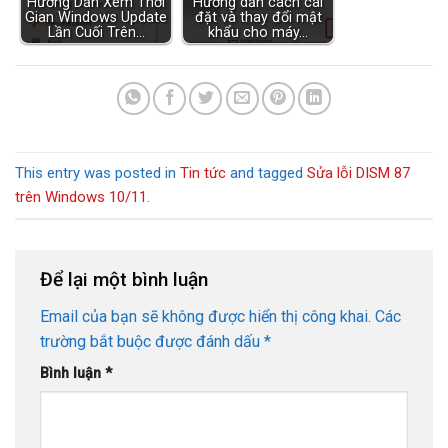
Hướng Dẫn Xem Thời
Hướng dẫn cách cài
Gian Windows Update
đặt và thay đổi mật
Lần Cuối Trên…
khẩu cho máy…
This entry was posted in
Tin tức
and tagged
Sửa lỗi DISM 87
trên Windows 10/11
.
Để lại một bình luận
Email của bạn sẽ không được hiển thị công khai.
Các
trường bắt buộc được đánh dấu
*
Bình luận
*