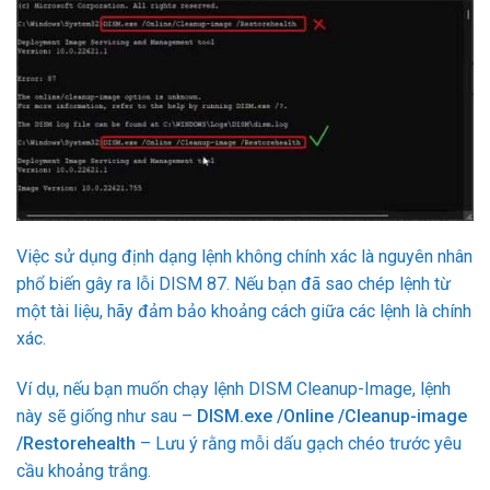
Việc sử dụng định dạng lệnh không chính xác là nguyên nhân
phổ biến gây ra lỗi DISM 87. Nếu bạn đã sao chép lệnh từ
một tài liệu, hãy đảm bảo khoảng cách giữa các lệnh là chính
xác.
Ví dụ, nếu bạn muốn chạy lệnh DISM Cleanup-Image, lệnh
này sẽ giống như sau –
DISM.exe /Online /Cleanup-image
/Restorehealth
– Lưu ý rằng mỗi dấu gạch chéo trước yêu
cầu khoảng trắng.