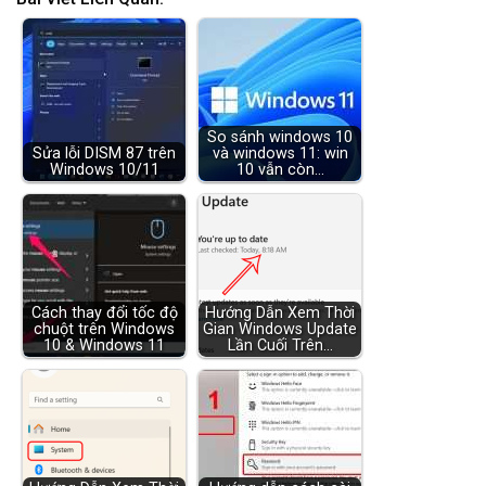
So sánh windows 10
Sửa lỗi DISM 87 trên
và windows 11: win
Windows 10/11
10 vẫn còn…
Cách thay đổi tốc độ
Hướng Dẫn Xem Thời
chuột trên Windows
Gian Windows Update
10 & Windows 11
Lần Cuối Trên…