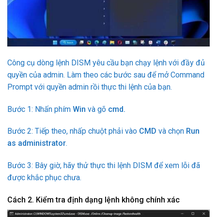
Công cụ dòng lệnh DISM yêu cầu bạn chạy lệnh với đầy đủ
quyền của admin. Làm theo các bước sau để mở Command
Prompt với quyền admin rồi thực thi lệnh của bạn.
Bước 1: Nhấn phím
Win
và gõ
cmd.
Bước 2: Tiếp theo, nhấp chuột phải vào
CMD
và chọn
Run
as administrator
.
Bước 3: Bây giờ, hãy thử thực thi lệnh DISM để xem lỗi đã
được khắc phục chưa.
Cách 2. Kiểm tra định dạng lệnh không chính xác