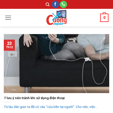
Skip
to
content
0
23
Th12
7 lưu ý nên tránh khi sử dụng điện thoại
Từ lâu dân gian ta đã có câu “của bền tại người”. Cho nên, việc...