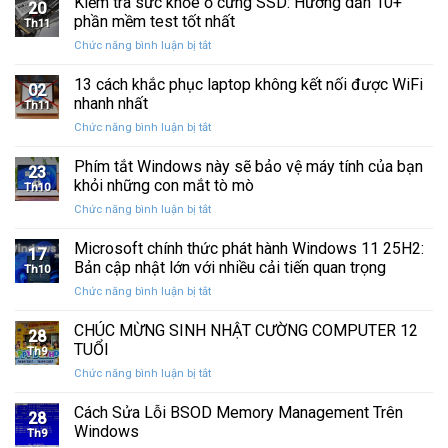
Kiểm tra sức khỏe ổ cứng SSD: Hướng dẫn 10+
và
20
Sự
Trên
phần mềm test tốt nhất
khôi
Th11
Cố
Windows
phục
ở
Chức năng bình luận bị tắt
Click
10:
dữ
Kiểm
Chuột
Hướng
liệu
tra
13 cách khắc phục laptop không kết nối được WiFi
Phải
Dẫn
02
sức
Trên
nhanh nhất
Chi
Th11
khỏe
Windows
Tiết
ở
Chức năng bình luận bị tắt
ổ
10:
13
cứng
Hướng
cách
Phím tắt Windows này sẽ bảo vệ máy tính của bạn
SSD:
Dẫn
23
khắc
Hướng
khỏi những con mắt tò mò
Chi
Th10
phục
dẫn
Tiết
ở
Chức năng bình luận bị tắt
laptop
10+
Phím
không
phần
tắt
Microsoft chính thức phát hành Windows 11 25H2:
kết
mềm
17
Windows
nối
Bản cập nhật lớn với nhiều cải tiến quan trọng
test
Th10
này
được
tốt
ở
Chức năng bình luận bị tắt
sẽ
WiFi
nhất
Microsoft
bảo
nhanh
chính
CHÚC MỪNG SINH NHẬT CƯỜNG COMPUTER 12
vệ
nhất
28
thức
máy
TUỔI
Th9
phát
tính
ở
Chức năng bình luận bị tắt
hành
của
CHÚC
Windows
bạn
MỪNG
Cách Sửa Lỗi BSOD Memory Management Trên
11
khỏi
28
SINH
25H2:
Windows
những
Th9
NHẬT
Bản
con