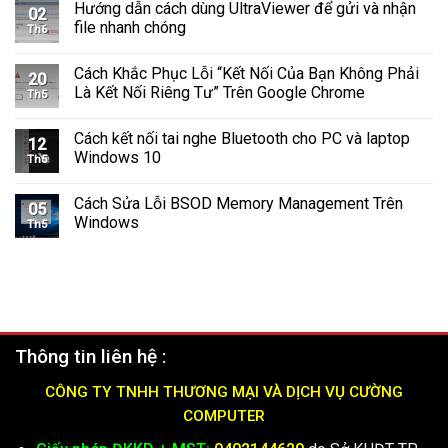
Cách
Hướng dẫn cách dùng UltraViewer để gửi và nhận
Khi
C
02
Tắt
Cập
file nhanh chóng
Windows
Th6
Tường
Nhật
Lửa
Windows
Cách Khắc Phục Lỗi “Kết Nối Của Bạn Không Phải
Windows
11
20
11
Là Kết Nối Riêng Tư” Trên Google Chrome
Th5
Nhanh
Chóng
Cách kết nối tai nghe Bluetooth cho PC và laptop
và
12
Windows 10
Hiệu
Th5
Quả
(2025)
Cách Sửa Lỗi BSOD Memory Management Trên
05
Windows
Th5
Thông tin liên hệ :
CÔNG TY TNHH THƯƠNG MẠI VÀ DỊCH VỤ CƯỜNG
COMPUTER