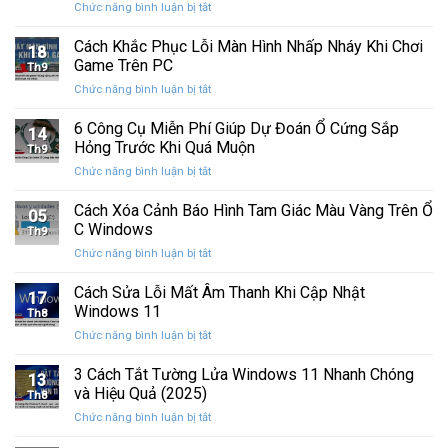
ở
Chức năng bình luận bị tắt
CƯỜNG
cập
mắt
Cách
COMPUTER
nhật
tò
Sửa
Cách Khắc Phục Lỗi Màn Hình Nhấp Nháy Khi Chơi
12
lớn
18
mò
Lỗi
TUỔI
Game Trên PC
với
Th9
BSOD
nhiều
ở
Chức năng bình luận bị tắt
Memory
cải
Cách
Management
tiến
Khắc
6 Công Cụ Miễn Phí Giúp Dự Đoán Ổ Cứng Sắp
Trên
14
quan
Phục
Windows
Hỏng Trước Khi Quá Muộn
trọng
Th9
Lỗi
ở
Chức năng bình luận bị tắt
Màn
6
Hình
Công
Cách Xóa Cảnh Báo Hình Tam Giác Màu Vàng Trên Ổ
Nhấp
05
Cụ
Nháy
C Windows
Th9
Miễn
Khi
ở
Chức năng bình luận bị tắt
Phí
Chơi
Cách
Giúp
Game
Xóa
Cách Sửa Lỗi Mất Âm Thanh Khi Cập Nhật
Dự
Trên
17
Cảnh
Đoán
Windows 11
PC
Th8
Báo
Ổ
ở
Chức năng bình luận bị tắt
Hình
Cứng
Cách
Tam
Sắp
Sửa
3 Cách Tắt Tường Lửa Windows 11 Nhanh Chóng
Giác
Hỏng
13
Lỗi
Màu
và Hiệu Quả (2025)
Trước
Th8
Mất
Vàng
Khi
ở
Chức năng bình luận bị tắt
Âm
Trên
Quá
3
Thanh
Ổ
Muộn