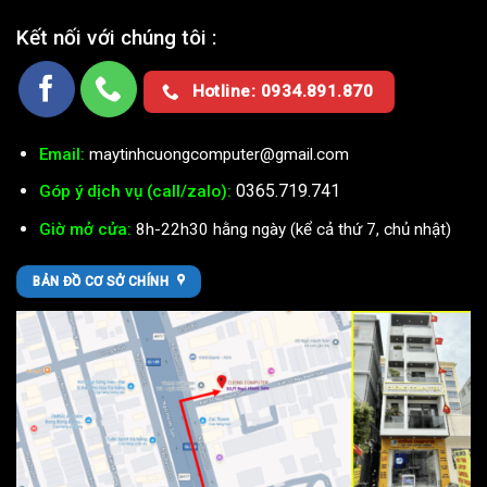
Kết nối với chúng tôi :
Hotline: 0934.891.870
Email:
maytinhcuongcomputer@gmail.com
0365.719.741
Góp ý dịch vụ (call/zalo):
Giờ mở cửa:
8h-22h30 hằng ngày (kể cả thứ 7, chủ nhật)
BẢN ĐỒ CƠ SỞ CHÍNH