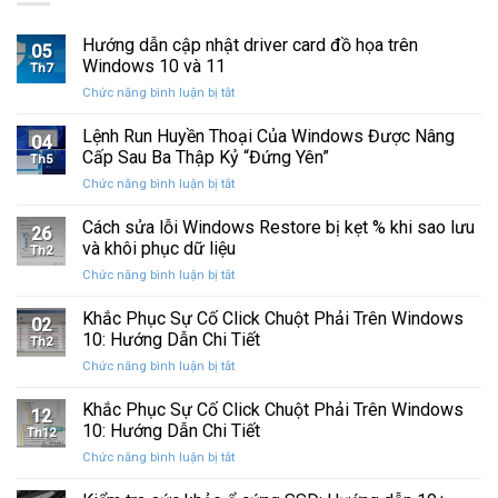
Hướng dẫn cập nhật driver card đồ họa trên
05
Windows 10 và 11
Th7
ở
Chức năng bình luận bị tắt
Hướng
dẫn
Lệnh Run Huyền Thoại Của Windows Được Nâng
04
cập
Cấp Sau Ba Thập Kỷ “Đứng Yên”
Th5
nhật
ở
Chức năng bình luận bị tắt
driver
Lệnh
card
Run
Cách sửa lỗi Windows Restore bị kẹt % khi sao lưu
đồ
26
Huyền
họa
và khôi phục dữ liệu
Th2
Thoại
trên
ở
Chức năng bình luận bị tắt
Của
Windows
Cách
Windows
10
sửa
Khắc Phục Sự Cố Click Chuột Phải Trên Windows
Được
và
02
lỗi
Nâng
10: Hướng Dẫn Chi Tiết
11
Th2
Windows
Cấp
ở
Chức năng bình luận bị tắt
Restore
Sau
Khắc
bị
Ba
Phục
Khắc Phục Sự Cố Click Chuột Phải Trên Windows
kẹt
Thập
12
Sự
%
10: Hướng Dẫn Chi Tiết
Kỷ
Th12
Cố
khi
“Đứng
ở
Chức năng bình luận bị tắt
Click
sao
Yên”
Khắc
Chuột
lưu
Phục
Phải