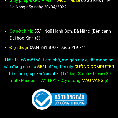
Giấy phép ĐKKD + MST:
0402144629
do Sở KHĐT TP.
Đà Nẵng cấp ngày 20/04/2022
-----------------------------------
55/1 Ngũ Hành Sơn, Đà Nẵng (Bên cạnh
Cơ sở chính:
Đại học Kinh tế)
0934.891.870
-
0365.719.741
Điện thoại:
Hiện tại có một vài tiệm nhỏ, mở gần cty e, rất mong ac
vào đúng số nhà
55/1
, đúng tên cty
CƯỜNG COMPUTER
đỡ nhầm giúp e với ac nha.
(Tới kiệt
Số 55 - Đi vào 20
mét - Phía bên TAY TRÁI - Cty e
tông
MÀU VÀNG
ạ)