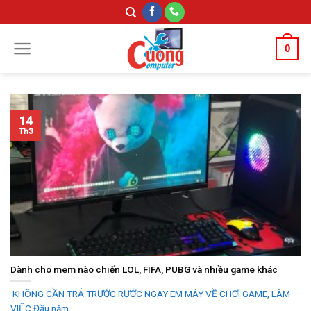
Skip
to
content
0
14
Th3
Dành cho mem nào chiến LOL, FIFA, PUBG và nhiều game khác
KHÔNG CẦN TRẢ TRƯỚC RƯỚC NGAY EM MÁY VỀ CHƠI GAME, LÀM
VIỆC Đầu năm...