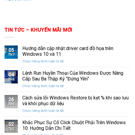
TIN TỨC – KHUYẾN MÃI MỚI
Hướng dẫn cập nhật driver card đồ họa trên
05
Windows 10 và 11
Th7
ở
Chức năng bình luận bị tắt
Hướng
dẫn
Lệnh Run Huyền Thoại Của Windows Được Nâng
04
cập
Cấp Sau Ba Thập Kỷ “Đứng Yên”
Th5
nhật
ở
Chức năng bình luận bị tắt
driver
Lệnh
card
Run
Cách sửa lỗi Windows Restore bị kẹt % khi sao lưu
đồ
26
Huyền
họa
và khôi phục dữ liệu
Th2
Thoại
trên
ở
Chức năng bình luận bị tắt
Của
Windows
Cách
Windows
10
sửa
Khắc Phục Sự Cố Click Chuột Phải Trên Windows
Được
và
02
lỗi
Nâng
10: Hướng Dẫn Chi Tiết
11
Th2
Windows
Cấp