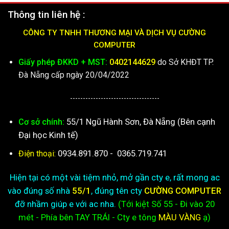
Thông tin liên hệ :
CÔNG TY TNHH THƯƠNG MẠI VÀ DỊCH VỤ CƯỜNG
COMPUTER
Giấy phép ĐKKD + MST:
0402144629
do Sở KHĐT TP.
Đà Nẵng cấp ngày 20/04/2022
-----------------------------------
55/1 Ngũ Hành Sơn, Đà Nẵng (Bên cạnh
Cơ sở chính:
Đại học Kinh tế)
0934.891.870
-
0365.719.741
Điện thoại:
Hiện tại có một vài tiệm nhỏ, mở gần cty e, rất mong ac
vào đúng số nhà
55/1
, đúng tên cty
CƯỜNG COMPUTER
đỡ nhầm giúp e với ac nha.
(Tới kiệt
Số 55 - Đi vào 20
mét - Phía bên TAY TRÁI - Cty e
tông
MÀU VÀNG
ạ)