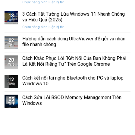
ở
Chức năng bình luận bị tắt
Hình
Cứng
Cách
Tam
Sắp
Sửa
3 Cách Tắt Tường Lửa Windows 11 Nhanh Chóng
Giác
Hỏng
13
Lỗi
Màu
và Hiệu Quả (2025)
Trước
Th8
Mất
Vàng
Khi
ở
Chức năng bình luận bị tắt
Âm
Trên
Quá
3
Thanh
Ổ
Muộn
Cách
Hướng dẫn cách dùng UltraViewer để gửi và nhận
Khi
C
02
Tắt
Cập
file nhanh chóng
Windows
Th6
Tường
Nhật
Lửa
Windows
Cách Khắc Phục Lỗi “Kết Nối Của Bạn Không Phải
Windows
11
20
11
Là Kết Nối Riêng Tư” Trên Google Chrome
Th5
Nhanh
Chóng
Cách kết nối tai nghe Bluetooth cho PC và laptop
và
12
Windows 10
Hiệu
Th5
Quả
(2025)
Cách Sửa Lỗi BSOD Memory Management Trên
05
Windows
Th5