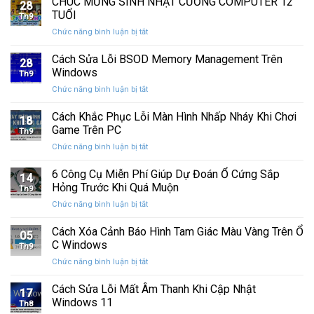
CHÚC MỪNG SINH NHẬT CƯỜNG COMPUTER 12
nhất
28
thức
máy
TUỔI
Th9
phát
tính
ở
Chức năng bình luận bị tắt
hành
của
CHÚC
Windows
bạn
MỪNG
Cách Sửa Lỗi BSOD Memory Management Trên
11
khỏi
28
SINH
25H2:
Windows
những
Th9
NHẬT
Bản
con
ở
Chức năng bình luận bị tắt
CƯỜNG
cập
mắt
Cách
COMPUTER
nhật
tò
Sửa
Cách Khắc Phục Lỗi Màn Hình Nhấp Nháy Khi Chơi
12
lớn
18
mò
Lỗi
TUỔI
Game Trên PC
với
Th9
BSOD
nhiều
ở
Chức năng bình luận bị tắt
Memory
cải
Cách
Management
tiến
Khắc
6 Công Cụ Miễn Phí Giúp Dự Đoán Ổ Cứng Sắp
Trên
14
quan
Phục
Windows
Hỏng Trước Khi Quá Muộn
trọng
Th9
Lỗi
ở
Chức năng bình luận bị tắt
Màn
6
Hình
Công
Cách Xóa Cảnh Báo Hình Tam Giác Màu Vàng Trên Ổ
Nhấp
05
Cụ
Nháy
C Windows
Th9
Miễn
Khi
ở
Chức năng bình luận bị tắt
Phí
Chơi
Cách
Giúp
Game
Xóa
Cách Sửa Lỗi Mất Âm Thanh Khi Cập Nhật
Dự
Trên
17
Cảnh
Đoán
Windows 11
PC
Th8
Báo
Ổ