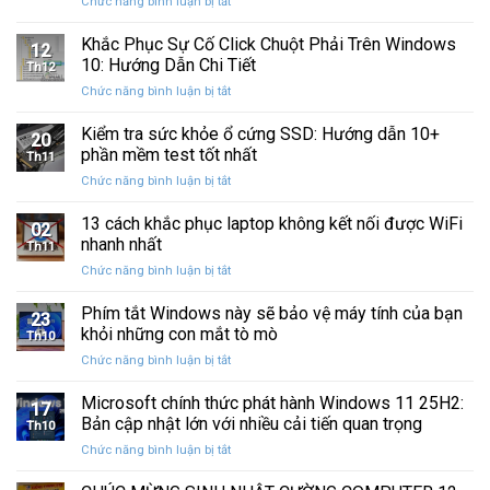
ở
Chức năng bình luận bị tắt
Restore
Sau
Khắc
bị
Ba
Phục
Khắc Phục Sự Cố Click Chuột Phải Trên Windows
kẹt
Thập
12
Sự
%
10: Hướng Dẫn Chi Tiết
Kỷ
Th12
Cố
khi
“Đứng
ở
Chức năng bình luận bị tắt
Click
sao
Yên”
Khắc
Chuột
lưu
Phục
Kiểm tra sức khỏe ổ cứng SSD: Hướng dẫn 10+
Phải
và
20
Sự
Trên
phần mềm test tốt nhất
khôi
Th11
Cố
Windows
phục
ở
Chức năng bình luận bị tắt
Click
10:
dữ
Kiểm
Chuột
Hướng
liệu
tra
13 cách khắc phục laptop không kết nối được WiFi
Phải
Dẫn
02
sức
Trên
nhanh nhất
Chi
Th11
khỏe
Windows
Tiết
ở
Chức năng bình luận bị tắt
ổ
10:
13
cứng
Hướng
cách
Phím tắt Windows này sẽ bảo vệ máy tính của bạn
SSD:
Dẫn
23
khắc
Hướng
khỏi những con mắt tò mò
Chi
Th10
phục
dẫn
Tiết
ở
Chức năng bình luận bị tắt
laptop
10+
Phím
không
phần
tắt
Microsoft chính thức phát hành Windows 11 25H2:
kết
mềm
17
Windows
nối
Bản cập nhật lớn với nhiều cải tiến quan trọng
test
Th10
này
được
tốt
ở
Chức năng bình luận bị tắt
sẽ
WiFi
nhất
Microsoft
bảo
nhanh
chính
vệ