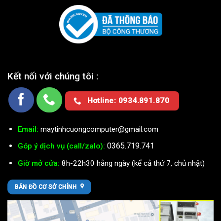
Kết nối với chúng tôi :
Hotline: 0934.891.870
Email:
maytinhcuongcomputer@gmail.com
0365.719.741
Góp ý dịch vụ (call/zalo):
Giờ mở cửa:
8h-22h30 hằng ngày (kể cả thứ 7, chủ nhật)
BẢN ĐỒ CƠ SỞ CHÍNH