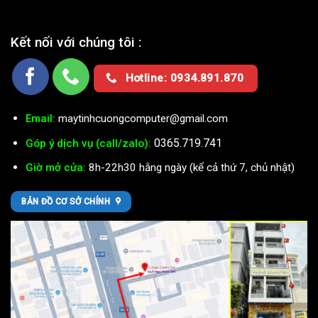
Kết nối với chúng tôi :
Hotline: 0934.891.870
Email:
maytinhcuongcomputer@gmail.com
0365.719.741
Góp ý dịch vụ (call/zalo):
Giờ mở cửa:
8h-22h30 hằng ngày (kể cả thứ 7, chủ nhật)
BẢN ĐỒ CƠ SỞ CHÍNH