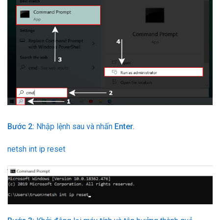
Bước 2:
Nhập lệnh sau và nhấn
Enter.
netsh int ip reset