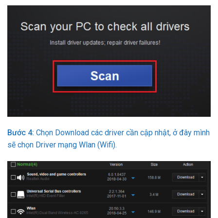
Bước 4:
Chọn Download các driver cần cập nhật, ở đây mình
sẽ chọn Driver mạng Wlan (Wifi).