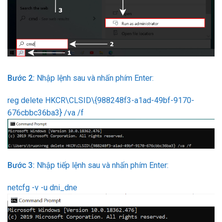
Bước 2:
Nhập lệnh sau và nhấn phím Enter:
reg delete HKCR\CLSID\{988248f3-a1ad-49bf-9170-
676cbbc36ba3} /va /f
Bước 3:
Nhập tiếp lệnh sau và nhấn phím Enter:
netcfg -v -u dni_dne