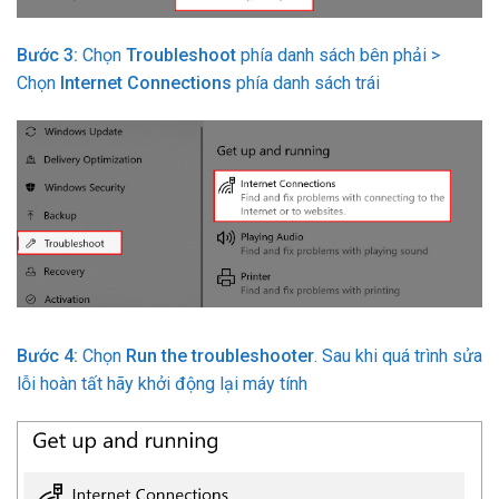
Bước 3:
Chọn
Troubleshoot
phía danh sách bên phải >
Chọn
Internet Connections
phía danh sách trái
Bước 4:
Chọn
Run the troubleshooter
. Sau khi quá trình sửa
lỗi hoàn tất hãy khởi động lại máy tính