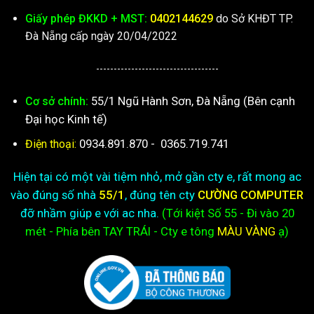
Giấy phép ĐKKD + MST:
0402144629
do Sở KHĐT TP.
Đà Nẵng cấp ngày 20/04/2022
-----------------------------------
55/1 Ngũ Hành Sơn, Đà Nẵng (Bên cạnh
Cơ sở chính:
Đại học Kinh tế)
0934.891.870
-
0365.719.741
Điện thoại:
Hiện tại có một vài tiệm nhỏ, mở gần cty e, rất mong ac
vào đúng số nhà
55/1
, đúng tên cty
CƯỜNG COMPUTER
đỡ nhầm giúp e với ac nha.
(Tới kiệt
Số 55 - Đi vào 20
mét - Phía bên TAY TRÁI - Cty e
tông
MÀU VÀNG
ạ)