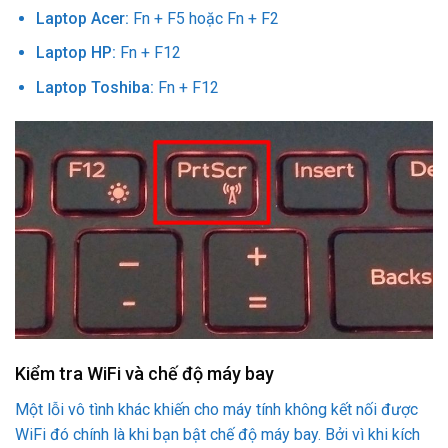
Laptop Acer:
Fn + F5 hoặc Fn + F2
Laptop HP:
Fn + F12
Laptop Toshiba:
Fn + F12
Kiểm tra WiFi và chế độ máy bay
Một lỗi vô tình khác khiến cho máy tính không kết nối được
WiFi đó chính là khi bạn bật chế độ máy bay. Bởi vì khi kích