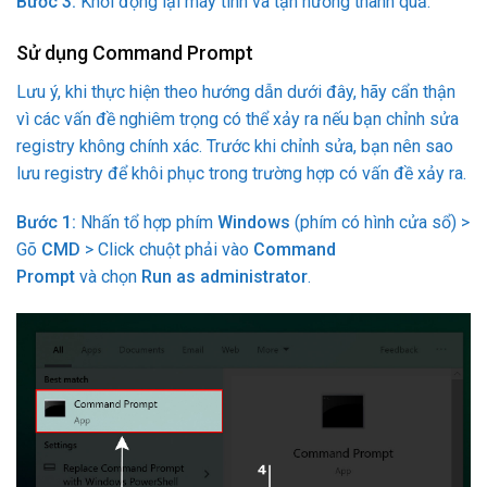
Bước 3:
Khởi động lại máy tính và tận hưởng thành quả.
Sử dụng Command Prompt
Lưu ý, khi thực hiện theo hướng dẫn dưới đây, hãy cẩn thận
vì các vấn đề nghiêm trọng có thể xảy ra nếu bạn chỉnh sửa
registry không chính xác. Trước khi chỉnh sửa, bạn nên sao
lưu registry để khôi phục trong trường hợp có vấn đề xảy ra.
Bước 1:
Nhấn tổ hợp phím
Windows
(phím có hình cửa sổ) >
Gõ
CMD
> Click chuột phải vào
Command
Prompt
và chọn
Run as administrator
.