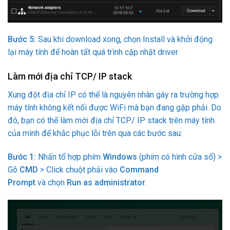
Bước 5:
Sau khi download xong, chọn Install và khởi động
lại máy tính để hoàn tất quá trình cập nhật driver
Làm mới địa chỉ TCP/ IP stack
Xung đột địa chỉ IP có thể là nguyên nhân gây ra trường hợp
máy tính không kết nối được WiFi mà bạn đang gặp phải. Do
đó, bạn có thể làm mới địa chỉ TCP/ IP stack trên máy tính
của mình để khắc phục lỗi trên qua các bước sau:
Bước 1:
Nhấn tổ hợp phím
Windows
(phím có hình cửa sổ) >
Gõ
CMD
> Click chuột phải vào
Command
Prompt
và chọn
Run as administrator
.