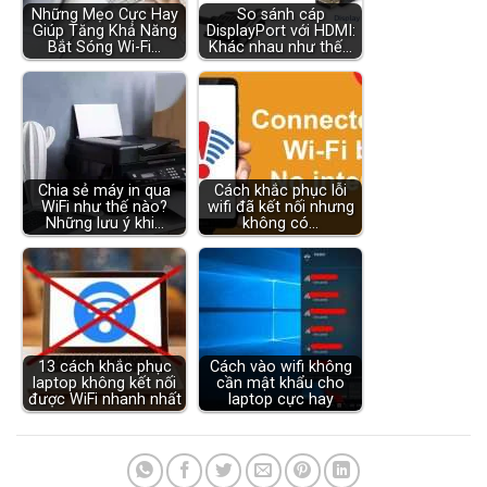
Những Mẹo Cực Hay
So sánh cáp
Giúp Tăng Khả Năng
DisplayPort với HDMI:
Bắt Sóng Wi-Fi…
Khác nhau như thế…
Chia sẻ máy in qua
Cách khắc phục lỗi
WiFi như thế nào?
wifi đã kết nối nhưng
Những lưu ý khi…
không có…
13 cách khắc phục
Cách vào wifi không
laptop không kết nối
cần mật khẩu cho
được WiFi nhanh nhất
laptop cực hay