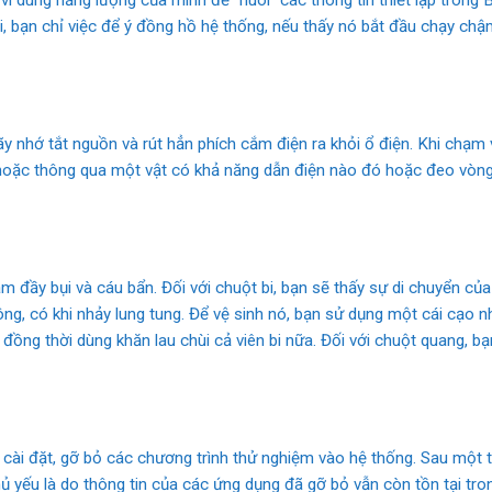
i, bạn chỉ việc để ý đồng hồ hệ thống, nếu thấy nó bắt đầu chạy chậm
y nhớ tắt nguồn và rút hẳn phích cắm điện ra khỏi ổ điện. Khi chạm
t hoặc thông qua một vật có khả năng dẫn điện nào đó hoặc đeo vòn
ám đầy bụi và cáu bẩn. Đối với chuột bi, bạn sẽ thấy sự di chuyển củ
không, có khi nhảy lung tung. Để vệ sinh nó, bạn sử dụng một cái cạo
, đồng thời dùng khăn lau chùi cả viên bi nữa. Đối với chuột quang, b
cài đặt, gỡ bỏ các chương trình thử nghiệm vào hệ thống. Sau một th
yếu là do thông tin của các ứng dụng đã gỡ bỏ vẫn còn tồn tại tro