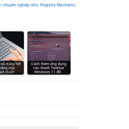
ềm chuyên nghiệp như: Registry Mechanic,
 sử dụng hết
Cách thêm ứng dụng
năng của
vào thanh Taskbar
ad chuột…
Windows 11 để…