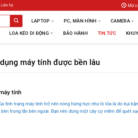
Mở c
Liên hệ
LAPTOP
PC, MÀN HÌNH
CAMERA
LOA KÉO DI ĐỘNG
BẢO HÀNH
TIN TỨC
KHUY
 dụng máy tính được bền lâu
 máy tính
 tình trạng máy tính trở nên nóng hừng hực như lò lửa là do bụi b
 bên trong lẫn bên ngoài. Bạn nên dùng một cây cọ mềm để quét sạc