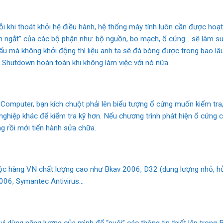
 khi thoát khỏi hệ điều hành, hệ thống máy tính luôn cần được hoạ
ạnh ngắt” của các bộ phận như: bộ nguồn, bo mạch, ổ cứng… sẽ làm su
ấu mà không khởi động thì liệu anh ta sẽ đá bóng được trong bao lâu
ì Shutdown hoàn toàn khi không làm việc với nó nữa.
y Computer, bạn kích chuột phải lên biểu tượng ổ cứng muốn kiểm tr
iệp khác để kiểm tra kỹ hơn. Nếu chương trình phát hiện ổ cứng có 
ng rồi mới tiến hành sửa chữa.
ộc hàng VN chất lượng cao như Bkav 2006, D32 (dung lượng nhỏ, hỗ 
006, Symantec Antivirus…
i vì dùng năng lượng của mình để “nuôi” các thông tin thiết lập tron