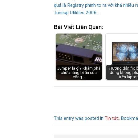
quả là Registry phình to ra với khá nhiề
Tuneup Utilities 2006…
Bài Viết Liên Quan:
Jumper là gì? Khám phá
Hướng dẫn fix l
chức năng bí ẩn của
dụng không phả
cổng…
trên lapto
This entry was posted in
Tin tức
. Bookma