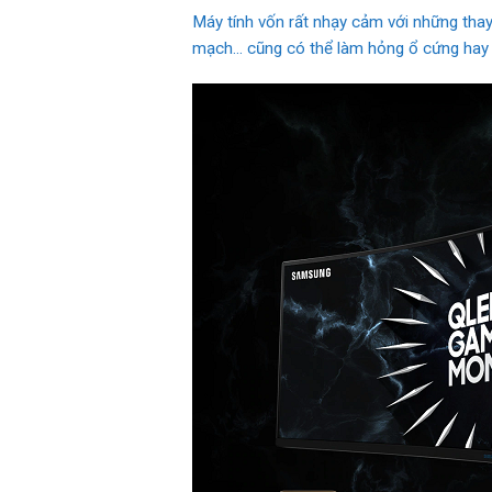
Máy tính vốn rất nhạy cảm với những thay
mạch… cũng có thể làm hỏng ổ cứng hay n