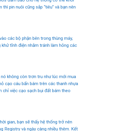
 thì pin nuôi cũng sắp “tiêu” và bạn nên
 vào các bộ phận bên trong thùng máy,
g khử tĩnh điện nhằm tránh làm hỏng các
a nó không còn trơn tru như lúc mới mua
 nhỏ cạo cáu bẩn bám trên các thanh nhựa
ạn chỉ việc cạo sạch bụi đất bám theo
ời gian, bạn sẽ thấy hệ thống trở nên
ng Registry và ngày càng nhiều thêm. Kết