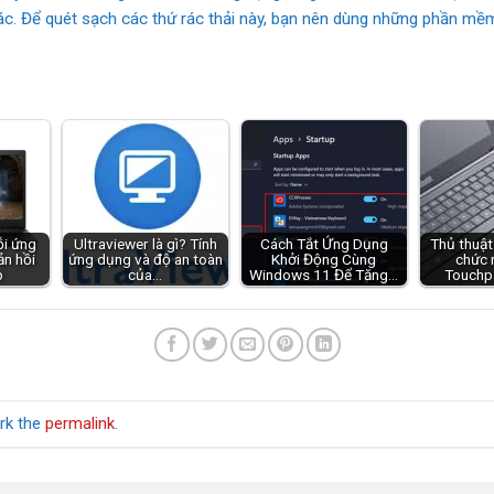
u rác. Để quét sạch các thứ rác thải này, bạn nên dùng những phần m
ỗi ứng
Ultraviewer là gì? Tính
Cách Tắt Ứng Dụng
Thủ thuật
n hồi
ứng dụng và độ an toàn
Khởi Động Cùng
chức 
p
của…
Windows 11 Để Tăng…
Touchp
rk the
permalink
.