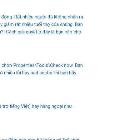
t động. Rất nhiều người đã không nhận ra
y giảm rất nhiều tuổi thọ của chúng. Bạn
?! Cách giải quyết ở đây là bạn nên cho
a, chọn Properties\Tools\Check now. Bạn
nhiều lỗi hay bad sector thì bạn hãy
trợ tiếng Việt) hay hàng ngoại như
g Bios đảm bảo cho hệ thống có thể khởi