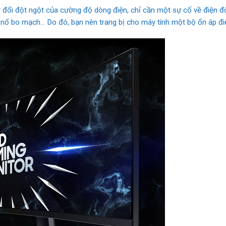
 đổi đột ngột của cường độ dòng điện, chỉ cần một sự cố về điện độ
ổ bo mạch… Do đó, bạn nên trang bị cho máy tính một bộ ổn áp điệ