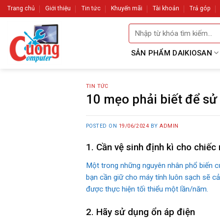
Skip
Trang chủ
Giới thiệu
Tin tức
Khuyến mãi
Tài khoản
Trả góp
to
Tìm
content
kiếm:
SẢN PHẨM DAIKIOSAN
TIN TỨC
10 mẹo phải biết để sử
POSTED ON
19/06/2024
BY
ADMIN
1. Cần vệ sinh định kì cho chiếc
Một trong những nguyên nhân phổ biến của
bạn cần giữ cho máy tính luôn sạch sẽ cả
được thực hiện tối thiểu một lần/năm.
2. Hãy sử dụng ổn áp điện