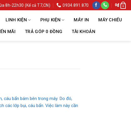
ửa 8h-22h30 (Kể cả T7,CN)
0934.891.870
0
₫
0
LINH KIỆN
PHỤ KIỆN
MÁY IN
MÁY CHIẾU
ẾN MÃI
TRẢ GÓP 0 ĐỒNG
TÀI KHOẢN
ặm, cáu bẩn bám bên trong máy. Do đó,
h các lớp bụi, cáu bẩn. Việc làm này cần