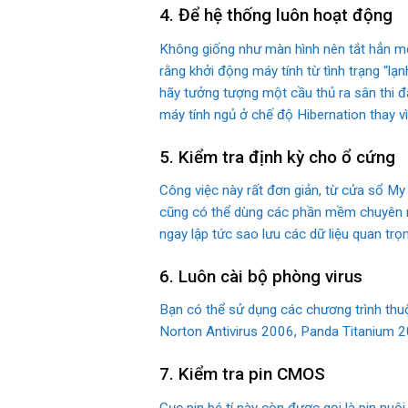
4. Để hệ thống luôn hoạt động
Không giống như màn hình nên tắt hẳn mỗi
rằng khởi động máy tính từ tình trạng “l
hãy tưởng tượng một cầu thủ ra sân thi đ
máy tính ngủ ở chế độ Hibernation thay v
5. Kiểm tra định kỳ cho ổ cứng
Công việc này rất đơn giản, từ cửa sổ M
cũng có thể dùng các phần mềm chuyên ngh
ngay lập tức sao lưu các dữ liệu quan trọ
6. Luôn cài bộ phòng virus
Bạn có thể sử dụng các chương trình thu
Norton Antivirus 2006, Panda Titanium 2
7. Kiểm tra pin CMOS
Cục pin bé tí này còn được gọi là pin nuô