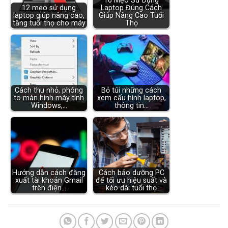
10 Mẹo Sử Dụng
12 mẹo sử dụng
Laptop Đúng Cách
laptop giúp nâng cao,
Giúp Nâng Cao Tuổi
tăng tuổi thọ cho máy
Thọ
Cách thu nhỏ, phóng
Bỏ túi những cách
to màn hình máy tính
xem cấu hình laptop,
Windows,…
thông tin…
Hướng dẫn cách đăng
Cách bảo dưỡng PC
xuất tài khoản Gmail
để tối ưu hiệu suất và
trên điện…
kéo dài tuổi thọ