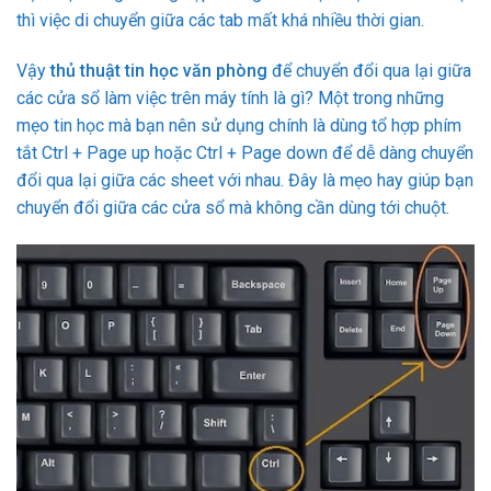
thì việc di chuyển giữa các tab mất khá nhiều thời gian.
Vậy
thủ thuật tin học văn phòng
để chuyển đổi qua lại giữa
các cửa sổ làm việc trên máy tính là gì? Một trong những
mẹo tin học mà bạn nên sử dụng chính là dùng tổ hợp phím
tắt Ctrl + Page up hoặc Ctrl + Page down để dễ dàng chuyển
đổi qua lại giữa các sheet với nhau. Đây là mẹo hay giúp bạn
chuyển đổi giữa các cửa sổ mà không cần dùng tới chuột.