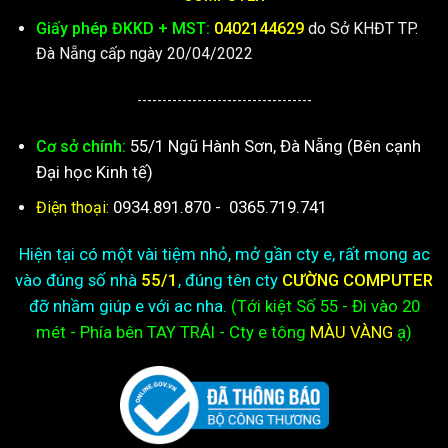
Giấy phép ĐKKD + MST:
0402144629
do Sở KHĐT TP.
Đà Nẵng cấp ngày 20/04/2022
-----------------------------------
55/1 Ngũ Hành Sơn, Đà Nẵng (Bên cạnh
Cơ sở chính:
Đại học Kinh tế)
0934.891.870
-
0365.719.741
Điện thoại:
Hiện tại có một vài tiệm nhỏ, mở gần cty e, rất mong ac
vào đúng số nhà
55/1
, đúng tên cty
CƯỜNG COMPUTER
đỡ nhầm giúp e với ac nha.
(Tới kiệt
Số 55 - Đi vào 20
mét - Phía bên TAY TRÁI - Cty e
tông
MÀU VÀNG
ạ)