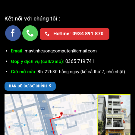
Kết nối với chúng tôi :
Hotline: 0934.891.870
Email:
maytinhcuongcomputer@gmail.com
0365.719.741
Góp ý dịch vụ (call/zalo):
Giờ mở cửa:
8h-22h30 hằng ngày (kể cả thứ 7, chủ nhật)
BẢN ĐỒ CƠ SỞ CHÍNH