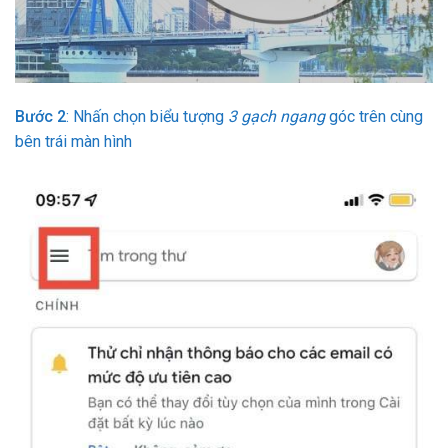
Bước 2
: Nhấn chọn biểu tượng
3 gạch ngang
góc trên cùng
bên trái màn hình