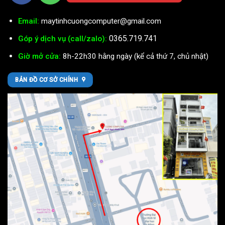
Email:
maytinhcuongcomputer@gmail.com
0365.719.741
Góp ý dịch vụ (call/zalo):
Giờ mở cửa:
8h-22h30 hằng ngày (kể cả thứ 7, chủ nhật)
BẢN ĐỒ CƠ SỞ CHÍNH