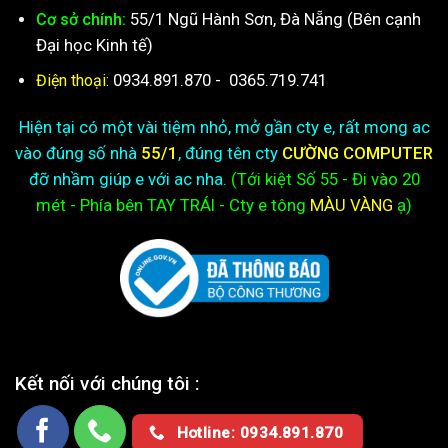
55/1 Ngũ Hành Sơn, Đà Nẵng (Bên cạnh
Cơ sở chính:
Đại học Kinh tế)
0934.891.870
-
0365.719.741
Điện thoại:
Hiện tại có một vài tiệm nhỏ, mở gần cty e, rất mong ac
vào đúng số nhà
55/1
, đúng tên cty
CƯỜNG COMPUTER
đỡ nhầm giúp e với ac nha.
(Tới kiệt
Số 55 - Đi vào 20
mét - Phía bên TAY TRÁI - Cty e
tông
MÀU VÀNG
ạ)
Kết nối với chúng tôi :
Hotline: 0934.891.870