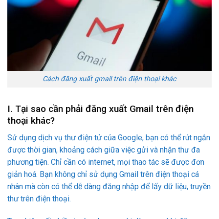
Cách đăng xuất gmail trên điện thoại khác
I. Tại sao cần phải đăng xuất Gmail trên điện
thoại khác?
Sử dụng dịch vụ thư điện tử của Google, bạn có thể rút ngắn
được thời gian, khoảng cách giữa việc gửi và nhận thư đa
phương tiện. Chỉ cần có internet, mọi thao tác sẽ được đơn
giản hoá. Bạn không chỉ sử dụng Gmail trên điện thoại cá
nhân mà còn có thể dễ dàng đăng nhập để lấy dữ liệu, truyền
thư trên điện thoại.