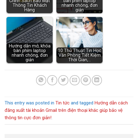
Chính Sách Bảo Mật
bàn phím laptop
Thông Tin Khách
nhanh chóng, đơn
Hàng
giản
Hướng dẫn mở, khóa
bàn phím laptop
10 Thủ Thuật Tin Học
nhanh chóng, đơn
Văn Phòng Tiết Kiệm
giản
Thời Gian,…
This entry was posted in
Tin tức
and tagged
Hướng dẫn cách
đăng xuất tài khoản Gmail trên điện thoại khác giúp bảo vệ
thông tin cực đơn giản!
.