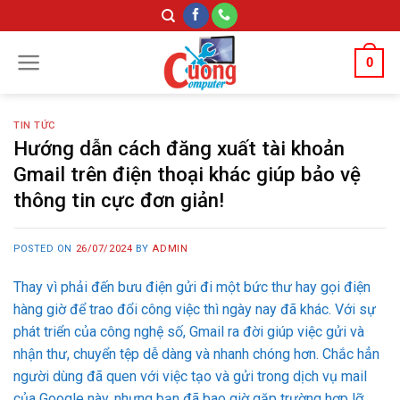
Skip
to
content
0
TIN TỨC
Hướng dẫn cách đăng xuất tài khoản
Gmail trên điện thoại khác giúp bảo vệ
thông tin cực đơn giản!
POSTED ON
26/07/2024
BY
ADMIN
Thay vì phải đến bưu điện gửi đi một bức thư hay gọi điện
hàng giờ để trao đổi công việc thì ngày nay đã khác. Với sự
phát triển của công nghệ số, Gmail ra đời giúp việc gửi và
nhận thư, chuyển tệp dễ dàng và nhanh chóng hơn. Chắc hẳn
người dùng đã quen với việc tạo và gửi trong dịch vụ mail
của Google này, nhưng bạn đã bao giờ gặp trường hợp lỡ