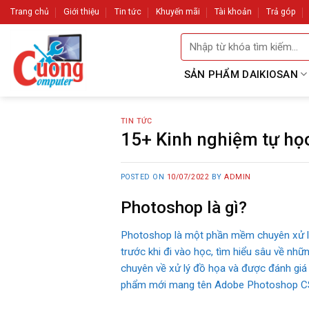
Skip
Trang chủ
Giới thiệu
Tin tức
Khuyến mãi
Tài khoản
Trả góp
to
Tìm
content
kiếm:
SẢN PHẨM DAIKIOSAN
TIN TỨC
15+ Kinh nghiệm tự họ
POSTED ON
10/07/2022
BY
ADMIN
Photoshop là gì?
Photoshop là một phần mềm chuyên xử lý 
trước khi đi vào học, tìm hiểu sâu về n
chuyên về xử lý đồ họa và được đánh giá 
phẩm mới mang tên Adobe Photoshop C