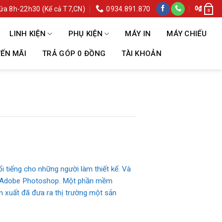
ửa 8h-22h30 (Kể cả T7,CN)
0934.891.870
0
₫
0
LINH KIỆN
PHỤ KIỆN
MÁY IN
MÁY CHIẾU
ẾN MÃI
TRẢ GÓP 0 ĐỒNG
TÀI KHOẢN
 tiếng cho những người làm thiết kế. Và
 là Adobe Photoshop. Một phần mềm
n xuất đã đưa ra thị trường một sản