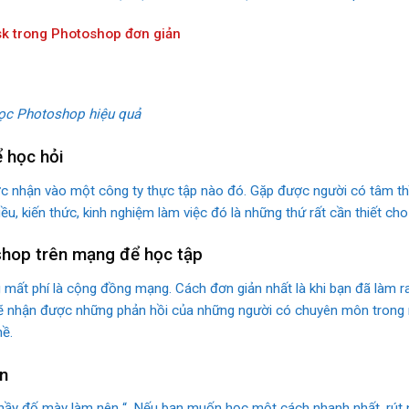
k trong Photoshop đơn giản
học Photoshop hiệu quả
 học hỏi
c nhận vào một công ty thực tập nào đó. Gặp được người có tâm thì 
ều, kiến thức, kinh nghiệm làm việc đó là những thứ rất cần thiết cho
hop trên mạng để học tập
 mất phí là cộng đồng mạng. Cách đơn giản nhất là khi bạn đã làm
ẽ nhận được những phản hồi của những người có chuyên môn trong n
ề.
n
y đố mày làm nên “. Nếu bạn muốn học một cách nhanh nhất, rút ngắ