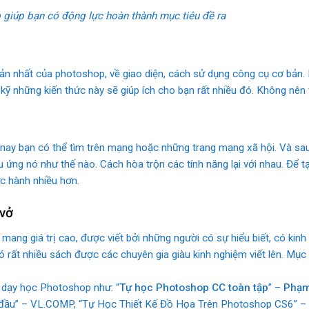
 giúp bạn có động lực hoàn thành mục tiêu đề ra
 nhất của photoshop, về giao diện, cách sử dụng công cụ cơ bản. H
ỹ những kiến thức này sẽ giúp ích cho bạn rất nhiều đó. Không nên v
n nay bạn có thể tìm trên mạng hoặc những trang mạng xã hội. Và s
u ứng nó như thế nào. Cách hòa trộn các tính năng lại với nhau. Để 
c hành nhiều hơn.
vở
mang giá trị cao, được viết bởi những người có sự hiểu biết, có kin
rất nhiều sách được các chuyên gia giàu kinh nghiệm viết lên. Mục 
dạy học Photoshop như: “
Tự học Photoshop CC toàn tập
” –
Phạm
đầu” – VL.COMP, “Tự Học Thiết Kế Đồ Họa Trên Photoshop CS6” –