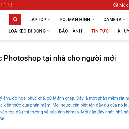
Mở c
Liên hệ
LAPTOP
PC, MÀN HÌNH
CAMERA
LOA KÉO DI ĐỘNG
BẢO HÀNH
TIN TỨC
KHUY
c Photoshop tại nhà cho người mới
ảnh, đồ họa, phục chế, xử lý ảnh ghép. Đây là một phần mềm rất nổi
hững kiến thức của phần mềm. Mọi người cần biết tên đầy đủ của nó
vào top đầu thị trường về sửa ảnh bitmap. Mới gần đây nhất, nhà sả
S6.