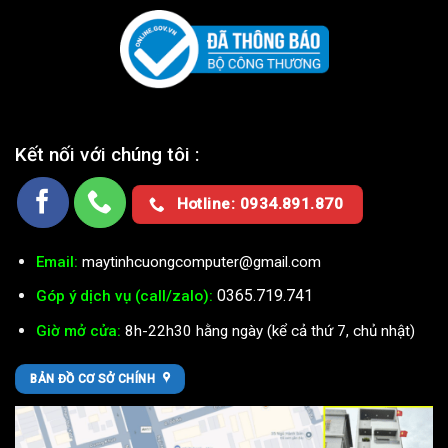
Kết nối với chúng tôi :
Hotline: 0934.891.870
Email:
maytinhcuongcomputer@gmail.com
0365.719.741
Góp ý dịch vụ (call/zalo):
Giờ mở cửa:
8h-22h30 hằng ngày (kể cả thứ 7, chủ nhật)
BẢN ĐỒ CƠ SỞ CHÍNH