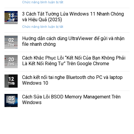
ở
Chức năng bình luận bị tắt
Hình
Cứng
Cách
Tam
Sắp
Sửa
3 Cách Tắt Tường Lửa Windows 11 Nhanh Chóng
Giác
Hỏng
13
Lỗi
Màu
và Hiệu Quả (2025)
Trước
Th8
Mất
Vàng
Khi
ở
Chức năng bình luận bị tắt
Âm
Trên
Quá
3
Thanh
Ổ
Muộn
Cách
Hướng dẫn cách dùng UltraViewer để gửi và nhận
Khi
C
02
Tắt
Cập
file nhanh chóng
Windows
Th6
Tường
Nhật
Lửa
Windows
Cách Khắc Phục Lỗi “Kết Nối Của Bạn Không Phải
Windows
11
20
11
Là Kết Nối Riêng Tư” Trên Google Chrome
Th5
Nhanh
Chóng
Cách kết nối tai nghe Bluetooth cho PC và laptop
và
12
Windows 10
Hiệu
Th5
Quả
(2025)
Cách Sửa Lỗi BSOD Memory Management Trên
05
Windows
Th5