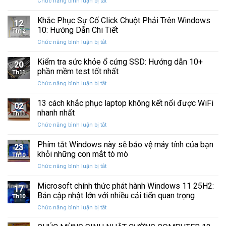
ở
Chức năng bình luận bị tắt
Restore
Sau
Khắc
bị
Ba
Phục
Khắc Phục Sự Cố Click Chuột Phải Trên Windows
kẹt
Thập
12
Sự
%
10: Hướng Dẫn Chi Tiết
Kỷ
Th12
Cố
khi
“Đứng
ở
Chức năng bình luận bị tắt
Click
sao
Yên”
Khắc
Chuột
lưu
Phục
Kiểm tra sức khỏe ổ cứng SSD: Hướng dẫn 10+
Phải
và
20
Sự
Trên
phần mềm test tốt nhất
khôi
Th11
Cố
Windows
phục
ở
Chức năng bình luận bị tắt
Click
10:
dữ
Kiểm
Chuột
Hướng
liệu
tra
13 cách khắc phục laptop không kết nối được WiFi
Phải
Dẫn
02
sức
Trên
nhanh nhất
Chi
Th11
khỏe
Windows
Tiết
ở
Chức năng bình luận bị tắt
ổ
10:
13
cứng
Hướng
cách
Phím tắt Windows này sẽ bảo vệ máy tính của bạn
SSD:
Dẫn
23
khắc
Hướng
khỏi những con mắt tò mò
Chi
Th10
phục
dẫn
Tiết
ở
Chức năng bình luận bị tắt
laptop
10+
Phím
không
phần
tắt
Microsoft chính thức phát hành Windows 11 25H2:
kết
mềm
17
Windows
nối
Bản cập nhật lớn với nhiều cải tiến quan trọng
test
Th10
này
được
tốt
ở
Chức năng bình luận bị tắt
sẽ
WiFi
nhất
Microsoft
bảo
nhanh
chính
vệ