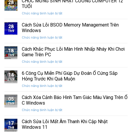
CHÚC MỪNG SINH NHẬT CƯỜNG COMPUTER 12
nhất
28
thức
máy
TUỔI
Th9
phát
tính
ở
Chức năng bình luận bị tắt
hành
của
CHÚC
Windows
bạn
MỪNG
Cách Sửa Lỗi BSOD Memory Management Trên
11
khỏi
28
SINH
25H2:
Windows
những
Th9
NHẬT
Bản
con
ở
Chức năng bình luận bị tắt
CƯỜNG
cập
mắt
Cách
COMPUTER
nhật
tò
Sửa
Cách Khắc Phục Lỗi Màn Hình Nhấp Nháy Khi Chơi
12
lớn
18
mò
Lỗi
TUỔI
Game Trên PC
với
Th9
BSOD
nhiều
ở
Chức năng bình luận bị tắt
Memory
cải
Cách
Management
tiến
Khắc
6 Công Cụ Miễn Phí Giúp Dự Đoán Ổ Cứng Sắp
Trên
14
quan
Phục
Windows
Hỏng Trước Khi Quá Muộn
trọng
Th9
Lỗi
ở
Chức năng bình luận bị tắt
Màn
6
Hình
Công
Cách Xóa Cảnh Báo Hình Tam Giác Màu Vàng Trên Ổ
Nhấp
05
Cụ
Nháy
C Windows
Th9
Miễn
Khi
ở
Chức năng bình luận bị tắt
Phí
Chơi
Cách
Giúp
Game
Xóa
Cách Sửa Lỗi Mất Âm Thanh Khi Cập Nhật
Dự
Trên
17
Cảnh
Đoán
Windows 11
PC
Th8
Báo
Ổ