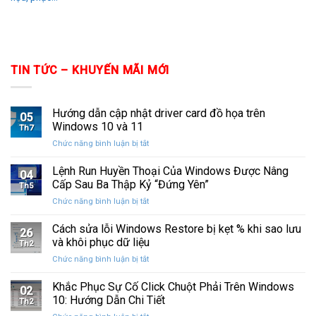
TIN TỨC – KHUYẾN MÃI MỚI
Hướng dẫn cập nhật driver card đồ họa trên
05
Windows 10 và 11
Th7
ở
Chức năng bình luận bị tắt
Hướng
dẫn
Lệnh Run Huyền Thoại Của Windows Được Nâng
04
cập
Cấp Sau Ba Thập Kỷ “Đứng Yên”
Th5
nhật
ở
Chức năng bình luận bị tắt
driver
Lệnh
card
Run
Cách sửa lỗi Windows Restore bị kẹt % khi sao lưu
đồ
26
Huyền
họa
và khôi phục dữ liệu
Th2
Thoại
trên
ở
Chức năng bình luận bị tắt
Của
Windows
Cách
Windows
10
sửa
Khắc Phục Sự Cố Click Chuột Phải Trên Windows
Được
và
02
lỗi
Nâng
10: Hướng Dẫn Chi Tiết
11
Th2
Windows
Cấp