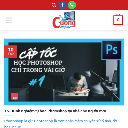
Skip
to
content
0
10
Th7
15+ Kinh nghiệm tự học Photoshop tại nhà cho người mới
Photoshop là gì? Photoshop là một phần mềm chuyên xử lý ảnh, đồ
họa, phục...