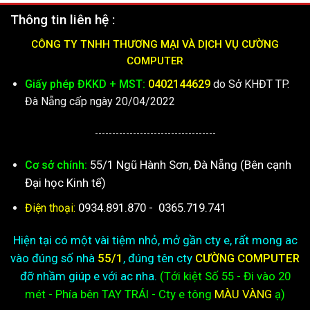
Thông tin liên hệ :
CÔNG TY TNHH THƯƠNG MẠI VÀ DỊCH VỤ CƯỜNG
COMPUTER
Giấy phép ĐKKD + MST:
0402144629
do Sở KHĐT TP.
Đà Nẵng cấp ngày 20/04/2022
-----------------------------------
55/1 Ngũ Hành Sơn, Đà Nẵng (Bên cạnh
Cơ sở chính:
Đại học Kinh tế)
0934.891.870
-
0365.719.741
Điện thoại:
Hiện tại có một vài tiệm nhỏ, mở gần cty e, rất mong ac
vào đúng số nhà
55/1
, đúng tên cty
CƯỜNG COMPUTER
đỡ nhầm giúp e với ac nha.
(Tới kiệt
Số 55 - Đi vào 20
mét - Phía bên TAY TRÁI - Cty e
tông
MÀU VÀNG
ạ)