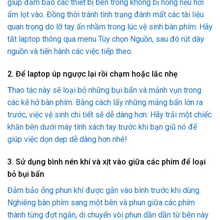
giúp đảm bảo các thiết bị bên trong không bị hỏng nếu hơi
ẩm lọt vào. Đồng thời tránh tình trạng đánh mất các tài liệu
quan trọng do lỡ tay ấn nhầm trong lúc vệ sinh bàn phím. Hãy
tắt laptop thông qua menu Tùy chọn Nguồn, sau đó rút dây
nguồn và tiến hành các việc tiếp theo.
2. Để laptop úp ngược lại rồi chạm hoặc lắc nhẹ
T
hao tác này sẽ loại bỏ những bụi bẩn và mảnh vụn trong
các kẽ hở bàn phím. Bằng cách lấy những mảng bẩn lớn ra
trước, việc vệ sinh chi tiết sẽ dễ dàng hơn. Hãy trải một chiếc
khăn bên dưới máy tính xách tay trước khi bạn giũ nó để
giúp việc dọn dẹp dễ dàng hơn nhé!
3. Sử dụng bình nén khí và xịt vào giữa các phím để loại
bỏ bụi bẩn
Đảm bảo ống phun khí được gắn vào bình trước khi dùng.
Nghiêng bàn phím sang một bên và phun giữa các phím
thành từng đợt ngắn, di chuyển vòi phun dần dần từ bên này