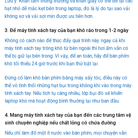
Lưu ý: Khăn tắm thông thường và khăn giấy có thể để lại các
hạt nhỏ dễ mắc kẹt bên trong laptop, đó là lý do tại sao vải
không xơ và vải sợi mịn được ưu tiên hơn.
3. Để máy tính xách tay của bạn khô ráo trong 1-2 ngày
Không có cách nào để thúc đẩy quá trình này. ngay cả khi
máy tính xách tay trông khô từ bên ngoài thì hơi ẩm vẫn có
thể bị giữ lại bên trong. Vì vậy, để an toàn, hãy để bàn phím
khô tối thiểu 24 giờ trước khi bạn thử bật lại.
Đừng cố làm khô bàn phím bằng máy sấy tóc, điều này có
thể vô tình thổi những hạt bụi trong không khí vào trong máy
tính xách tay. Nếu tích tụ càng nhiều, lớp bụi đó sẽ khiến
laptop khó mà hoạt động bình thường lại như ban đầu.
4. Mang máy tính xách tay của bạn đến các trung tâm vệ
sinh chuyên nghiệp nếu chất lỏng có chứa đường
Nếu chỉ làm đổ một ít nước vào bàn phím, mọi chuyện vẫn