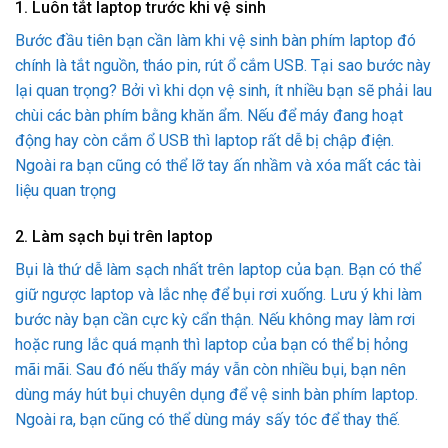
1. Luôn tắt laptop trước khi vệ sinh
Bước đầu tiên bạn cần làm khi vệ sinh bàn phím laptop đó
chính là tắt nguồn, tháo pin, rút ổ cắm USB. Tại sao bước này
lại quan trọng? Bởi vì khi dọn vệ sinh, ít nhiều bạn sẽ phải lau
chùi các bàn phím bằng khăn ẩm. Nếu để máy đang hoạt
động hay còn cắm ổ USB thì laptop rất dễ bị chập điện.
Ngoài ra bạn cũng có thể lỡ tay ấn nhầm và xóa mất các tài
liệu quan trọng
2. Làm sạch bụi trên laptop
Bụi là thứ dễ làm sạch nhất trên laptop của bạn. Bạn có thể
giữ ngược laptop và lắc nhẹ để bụi rơi xuống. Lưu ý khi làm
bước này bạn cần cực kỳ cẩn thận. Nếu không may làm rơi
hoặc rung lắc quá mạnh thì laptop của bạn có thể bị hỏng
mãi mãi. Sau đó nếu thấy máy vẫn còn nhiều bụi, bạn nên
dùng máy hút bụi chuyên dụng để vệ sinh bàn phím laptop.
Ngoài ra, bạn cũng có thể dùng máy sấy tóc để thay thế.