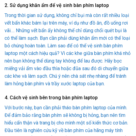
2. Sử dụng khăn ẩm để vệ sinh bàn phím laptop
Trong thời gian sử dụng, không chỉ bụi mà còn rất nhiều loại
vết bẩn khác bám lại trên máy, ví dụ như đồ ăn, đồ uống rơi
vãi…. Những vết bẩn ấy không thể chỉ dùng chổi quét bụi là
có thể làm sạch. Bạn cần phải dùng khăn ẩm mới có thể loại
bỏ chúng hoàn toàn. Làm sao để có thể vệ sinh bàn phím
laptop một cách hiệu quả? Vì các khe giữa bàn phím khá nhỏ
nên bạn không thể dùng tay không để lau được. Hãy bọc
miếng vải ẩm vào đầu thìa hoặc đũa sau đó di chuyển giữa
các khe và làm sạch. Chú ý nên chà sát nhẹ nhàng để tránh
làm hỏng bàn phím và trầy xước laptop của bạn.
4. Cách vệ sinh bên trong bàn phím laptop
Với bước này, bạn cần phải tháo bàn phím laptop của mình.
Để đảm bảo rằng bàn phím sẽ không bị hỏng, bạn nên tìm
hiểu cẩn thận và trang bị cho mình một số kiến thức cơ bản.
Đầu tiên là nghiên cứu kỹ về bàn phím của hãng máy tính