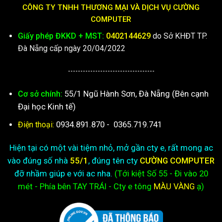
CÔNG TY TNHH THƯƠNG MẠI VÀ DỊCH VỤ CƯỜNG
COMPUTER
Giấy phép ĐKKD + MST:
0402144629
do Sở KHĐT TP.
Đà Nẵng cấp ngày 20/04/2022
-----------------------------------
55/1 Ngũ Hành Sơn, Đà Nẵng (Bên cạnh
Cơ sở chính:
Đại học Kinh tế)
0934.891.870
-
0365.719.741
Điện thoại:
Hiện tại có một vài tiệm nhỏ, mở gần cty e, rất mong ac
vào đúng số nhà
55/1
, đúng tên cty
CƯỜNG COMPUTER
đỡ nhầm giúp e với ac nha.
(Tới kiệt
Số 55 - Đi vào 20
mét - Phía bên TAY TRÁI - Cty e
tông
MÀU VÀNG
ạ)