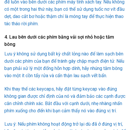
để luồn vào bên dưới các phím máy tính xách tay. Nếu không
có một trong hai thứ này, bạn có thể sử dụng tuốc nơ vít đầu
dẹt, dao cắt bơ hoặc thậm chí là móng tay để thực hiện thao
tác tháo rời phím.
4. Lau bên dưới các phím bằng vải sợi nhỏ hoặc tăm
bông
Lưu ý không sử dụng bất kỳ chất lỏng nào để làm sạch bên
dưới các phím của bạn để tránh gây chập mạch điện tử. Nếu
bạn phải xử lý một đống hỗn hợp dính, hãy nhúng tăm bông
vào một ít cồn tẩy rửa và cẩn thận lau sạch vết bẩn.
Khi thay thế các keycaps, hãy đặt từng keycap vào đúng
không gian được chỉ định của nó và đảm bảo các cạnh được
căn chỉnh chính xác. Bắt đầu với cạnh dưới, nhẹ nhàng nhấn
phím xuống cho đến khi bạn cảm thấy nó vào đúng vị trí.
Lưu ý: Nếu phím không hoạt động trở lại dù đã ở đúng vị trí,