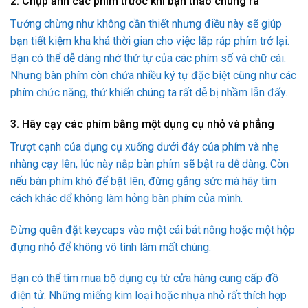
2. Chụp ảnh các phím trước khi bạn tháo chúng ra
Tưởng chừng như không cần thiết nhưng điều này sẽ giúp
bạn tiết kiệm kha khá thời gian cho việc lắp ráp phím trở lại.
Bạn có thể dễ dàng nhớ thứ tự của các phím số và chữ cái.
Nhưng bàn phím còn chứa nhiều ký tự đặc biệt cũng như các
phím chức năng, thứ khiến chúng ta rất dễ bị nhầm lẫn đấy.
3. Hãy cạy các phím bằng một dụng cụ nhỏ và phẳng
Trượt cạnh của dụng cụ xuống dưới đáy của phím và nhẹ
nhàng cạy lên, lúc này nắp bàn phím sẽ bật ra dễ dàng. Còn
nếu bàn phím khó để bật lên, đừng gắng sức mà hãy tìm
cách khác dể không làm hỏng bàn phím của mình.
Đừng quên đặt keycaps vào một cái bát nông hoặc một hộp
đựng nhỏ để không vô tình làm mất chúng.
Bạn có thể tìm mua bộ dụng cụ từ cửa hàng cung cấp đồ
điện tử. Những miếng kim loại hoặc nhựa nhỏ rất thích hợp