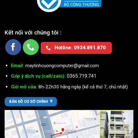
Kết nối với chúng tôi :
Hotline: 0934.891.870
Email:
maytinhcuongcomputer@gmail.com
0365.719.741
Góp ý dịch vụ (call/zalo):
Giờ mở cửa:
8h-22h30 hằng ngày (kể cả thứ 7, chủ nhật)
BẢN ĐỒ CƠ SỞ CHÍNH