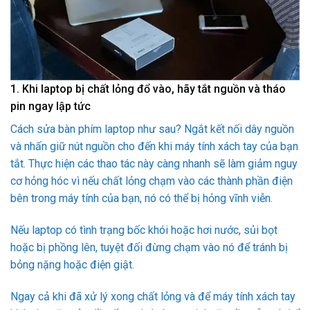
1. Khi laptop bị chất lỏng đổ vào, hãy tắt nguồn và tháo
pin ngay lập tức
Cách sửa bàn phím laptop như sau? Ngắt kết nối dây nguồn
và nhấn giữ nút nguồn cho đến khi máy tính xách tay của bạn
tắt. Thực hiện các thao tác này càng nhanh sẽ làm giảm nguy
cơ hỏng hóc vì nếu chất lỏng chạm vào các thành phần điện
bên trong máy tính của bạn, nó có thể bị hỏng vĩnh viễn.
Nếu laptop có tình trạng bốc khói hoặc hơi nước, sủi bọt
hoặc bị phồng lên, tuyệt đối đừng chạm vào nó để tránh bị
bỏng nặng hoặc điện giật.
Ngay cả khi đã xử lý xong chất lỏng và để máy tính xách tay