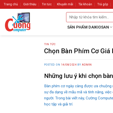
Skip
Trang chủ
Giới thiệu
Tin tức
Khuyến mãi
Tài khoản
Trả góp
to
Tìm
content
kiếm:
SẢN PHẨM DAIKIOSAN
TIN TỨC
Chọn Bàn Phím Cơ Giá 
POSTED ON
14/08/2024
BY
ADMIN
Những lưu ý khi chọn bàn
Bàn phím cơ ngày càng được ưa chuộng nh
sự đa dạng về mẫu mã và tính năng, việc 
người. Trong bài viết này, Cường Compute
học tập và giải trí.