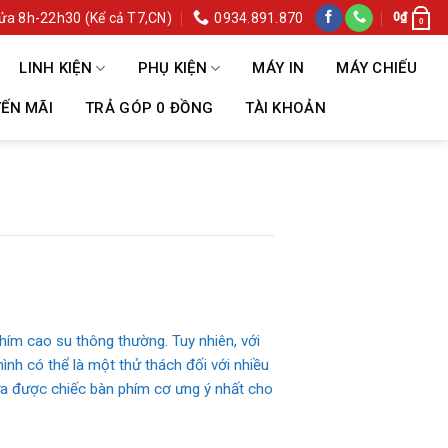
ửa 8h-22h30 (Kể cả T7,CN)
0934.891.870
0
₫
0
LINH KIỆN
PHỤ KIỆN
MÁY IN
MÁY CHIẾU
ẾN MÃI
TRẢ GÓP 0 ĐỒNG
TÀI KHOẢN
ím cao su thông thường. Tuy nhiên, với
nh có thể là một thử thách đối với nhiều
lựa được chiếc bàn phím cơ ưng ý nhất cho