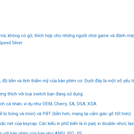
mà, không có gờ, thích hợp cho những người chơi game và đánh máy n
peed Silver.
độ bền và tính thẩm mỹ của bàn phím cơ. Dưới đây là một số yếu tố
ng thích với loại switch bạn đang sử dụng.
hích cá nhân, ví dụ như OEM, Cherry, SA, DSA, XDA.
(dễ bị bóng và mòn) và PBT (bền hơn, mang lại cảm giác gõ tốt hơn).
c nét của keycap. Các kiểu in phổ biến là in pad, in double-shot, las
p với bàn phím của bạn như ANSI, ISO, JIS.