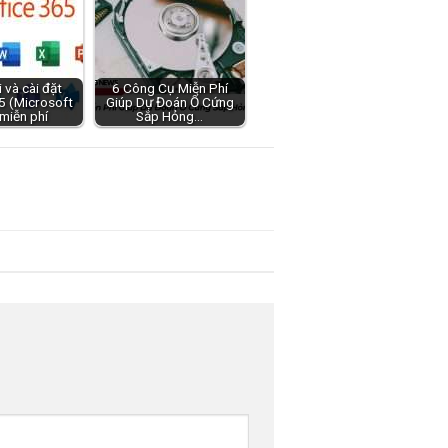
 và cài đặt
6 Công Cụ Miễn Phí
5 (Microsoft
Giúp Dự Đoán Ổ Cứng
miễn phí
Sắp Hỏng…