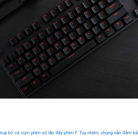
ại bỏ cả cụm phím số lẫn dãy phím F. Tuy nhiên, chúng vẫn đảm bảo