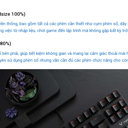
llsize 100%)
uyền thống, bao gồm tất cả các phím cần thiết như cụm phím số, dãy 
g việc từ nhập liệu, chơi game đến lập trình mà không gặp bất kỳ trở
 80%)
bên phải, giúp tiết kiệm không gian và mang lại cảm giác thoải mái 
ên sử dụng phím số nhưng vẫn cần đủ các phím chức năng cho công v