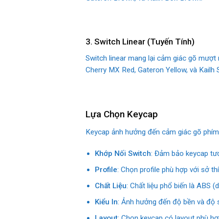
3. Switch Linear (Tuyến Tính)
Switch linear mang lại cảm giác gõ mượt 
Cherry MX Red, Gateron Yellow, và Kailh S
Lựa Chọn Keycap
Keycap ảnh hưởng đến cảm giác gõ phím, 
Khớp Nối Switch
: Đảm bảo keycap tươ
Profile
: Chọn profile phù hợp với sở t
Chất Liệu
: Chất liệu phổ biến là ABS 
Kiểu In
: Ảnh hưởng đến độ bền và độ sắ
Layout
: Chọn keycap có layout phù hợ