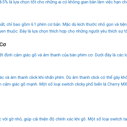
65% là lựa chọn tốt cho những ai có không gian bàn làm việc hạn ch
ất, chỉ bao gồm 61 phím cơ bản. Mặc dù kích thước nhỏ gọn và tiện 
en thuộc. Đây là lựa chọn thích hợp cho những người yêu thích sự tố
 Cơ
ết định cảm giác gõ và âm thanh của bàn phím cơ. Dưới đây là các lo
ác và âm thanh click khi nhấn phím. Dù âm thanh click có thể gây khó
cảm giác gõ mạnh. Một số loại switch clicky phổ biến là Cherry MX 
 với gờ nhỏ, giúp cải thiện độ chính xác khi gõ. Một số loại switch t