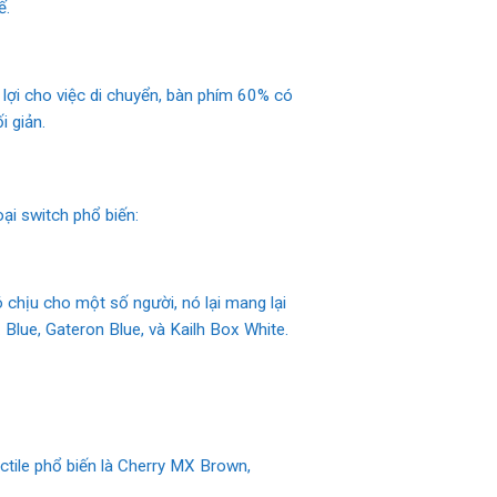
ế.
lợi cho việc di chuyển, bàn phím 60% có
i giản.
ại switch phổ biến:
 chịu cho một số người, nó lại mang lại
Blue, Gateron Blue, và Kailh Box White.
actile phổ biến là Cherry MX Brown,