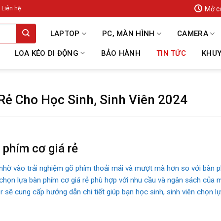
Mở c
Liên hệ
LAPTOP
PC, MÀN HÌNH
CAMERA
LOA KÉO DI ĐỘNG
BẢO HÀNH
TIN TỨC
KHUY
Rẻ Cho Học Sinh, Sinh Viên 2024
 phím cơ giá rẻ
ờ vào trải nghiệm gõ phím thoải mái và mượt mà hơn so với bàn ph
chọn lựa bàn phím cơ giá rẻ phù hợp với nhu cầu và ngân sách của mì
r sẽ cung cấp hướng dẫn chi tiết giúp bạn học sinh, sinh viên chọn 