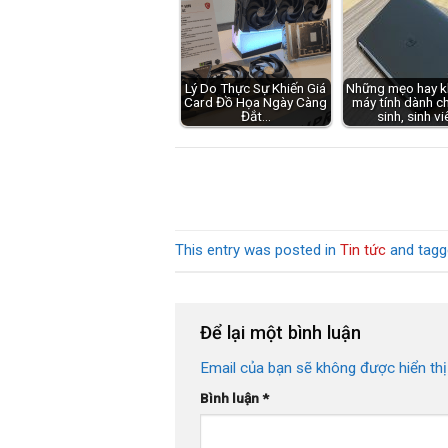
Lý Do Thực Sự Khiến Giá
Những mẹo hay k
Card Đồ Họa Ngày Càng
máy tính dành c
Đắt…
sinh, sinh vi
This entry was posted in
Tin tức
and tag
Để lại một bình luận
Email của bạn sẽ không được hiển thị
Bình luận
*