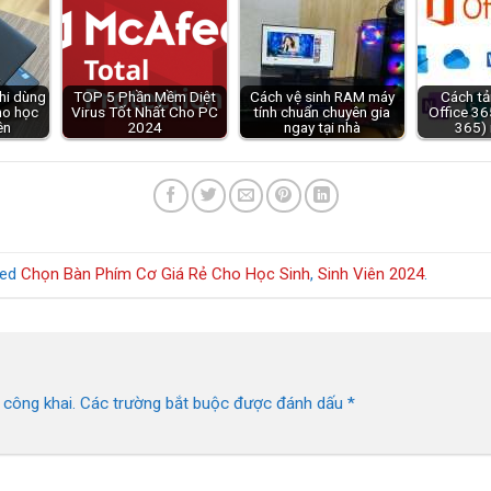
hi dùng
TOP 5 Phần Mềm Diệt
Cách vệ sinh RAM máy
Cách tải
ho học
Virus Tốt Nhất Cho PC
tính chuẩn chuyên gia
Office 36
ên
2024
ngay tại nhà
365) 
ged
Chọn Bàn Phím Cơ Giá Rẻ Cho Học Sinh
,
Sinh Viên 2024
.
 công khai.
Các trường bắt buộc được đánh dấu
*