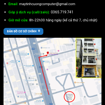
Email:
maytinhcuongcomputer@gmail.com
0365.719.741
Góp ý dịch vụ (call/zalo):
Giờ mở cửa:
8h-22h30 hằng ngày (kể cả thứ 7, chủ nhật)
BẢN ĐỒ CƠ SỞ CHÍNH