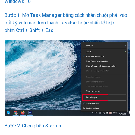
Windows 10.
Bước 1
: Mở
Task Manager
bằng cách nhấn chuột phải vào
bất kỳ vị trí nào trên thanh
Taskbar
hoặc nhấn tổ hợp
phím
Ctrl + Shift + Esc
Bước 2
: Chọn phần
Startup