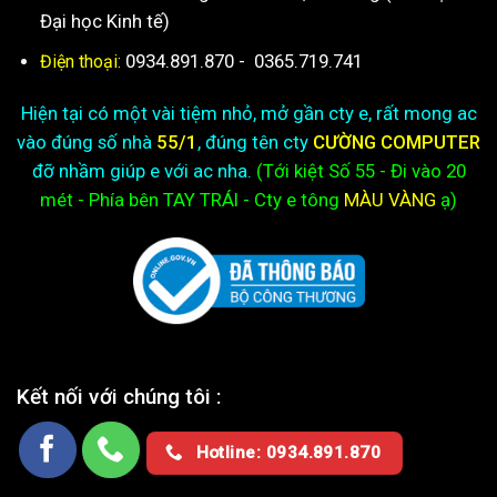
Đại học Kinh tế)
0934.891.870
-
0365.719.741
Điện thoại:
Hiện tại có một vài tiệm nhỏ, mở gần cty e, rất mong ac
vào đúng số nhà
55/1
, đúng tên cty
CƯỜNG COMPUTER
đỡ nhầm giúp e với ac nha.
(Tới kiệt
Số 55 - Đi vào 20
mét - Phía bên TAY TRÁI - Cty e
tông
MÀU VÀNG
ạ)
Kết nối với chúng tôi :
Hotline: 0934.891.870