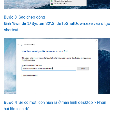
Bước 3
: Sao chép dòng
lệnh
%windir%\System32\SlideToShutDown.exe
vào ô tạo
shortcut
Bước 4
: Sẽ có một icon hiện ra ở màn hình desktop > Nhấn
hai lần icon đó