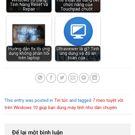
Windows 10 Bằng
Thủ thuật sử dụng hết
Tính Năng Reset và
chức năng của
Repair
Touchpad chuột…
Hướng dẫn fix lỗi ứng
Ultraviewer là gì? Tính
dụng không phản hồi
ứng dụng và độ an
trên laptop
toàn của…
This entry was posted in
Tin tức
and tagged
7 mẹo tuyệt vời
trên Windows 10 giúp bạn dùng máy tính như dân chuyên
.
Để lại một bình luận