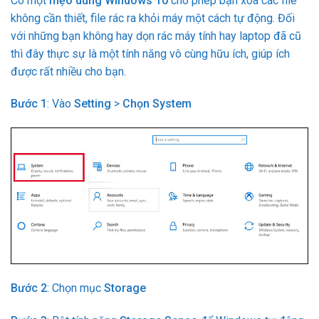
Có một
mẹo dùng Windows 10
cho phép bạn xóa các file
không cần thiết, file rác ra khỏi máy một cách tự động. Đối
với những bạn không hay dọn rác máy tính hay laptop đã cũ
thì đây thực sự là một tính năng vô cùng hữu ích, giúp ích
được rất nhiều cho bạn.
Bước 1
: Vào
Setting
>
Chọn System
Bước 2
: Chọn mục
Storage