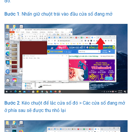
đó.
Bước 1
: Nhấn giữ chuột trái vào đầu cửa sổ đang mở
Bước 2
: Kéo chuột để lắc cửa sổ đó > Các cửa sổ đang mở
ở phía sau sẽ được thu nhỏ lại