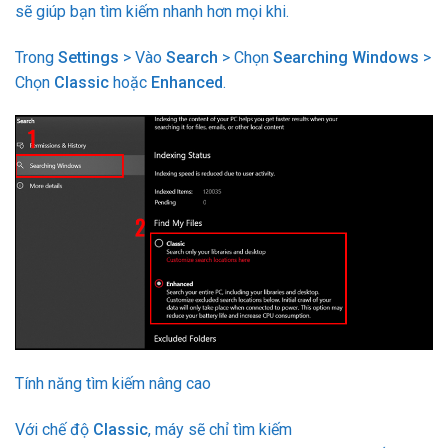
sẽ giúp bạn tìm kiếm nhanh hơn mọi khi.
Trong
Settings
> Vào
Search
> Chọn
Searching Windows
>
Chọn
Classic
hoặc
Enhanced
.
Tính năng tìm kiếm nâng cao
Với chế độ
Classic
, máy sẽ chỉ tìm kiếm