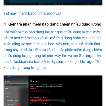
Tắt máy nhanh bằng tính năng trượt
4. Kiểm tra phần mềm nào đang chiếm nhiều dung lượng
Khi thiết bị của bạn đang lưu trữ quá nhiều dung lượng, máy
sẽ trở nên chậm chạp và khi mở ứng dụng hoặc các thao tác
khác cũng sẽ mất thời gian hơn. Vậy nên, cách cải thiện tình
trạng này chính là kiểm tra và xóa các phần mềm đang chiếm
nhiều dung lượng trong bộ nhớ. Hãy tìm và mở
Settings
trên
thanh Taskbar của bạn > Vào
Systems
> Chọn
Storage
để
xem dung lượng từng mục.