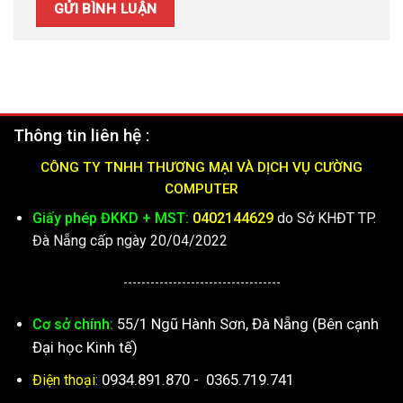
Thông tin liên hệ :
CÔNG TY TNHH THƯƠNG MẠI VÀ DỊCH VỤ CƯỜNG
COMPUTER
Giấy phép ĐKKD + MST:
0402144629
do Sở KHĐT TP.
Đà Nẵng cấp ngày 20/04/2022
-----------------------------------
55/1 Ngũ Hành Sơn, Đà Nẵng (Bên cạnh
Cơ sở chính:
Đại học Kinh tế)
0934.891.870
-
0365.719.741
Điện thoại: