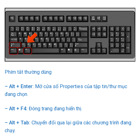
Phím tắt thường dùng
– Alt + Enter:
Mở cửa sổ Properties của tập tin/thư mục
đang chọn.
– Alt + F4:
Đóng trang đang hiển thị.
– Alt + Tab:
Chuyển đổi qua lại giữa các chương trình đang
chạy.