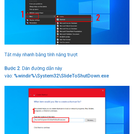
Tắt máy nhanh bằng tính năng trượt
Bước 2
: Dán đường dẫn này
vào:
%windir%\System32\SlideToShutDown.exe