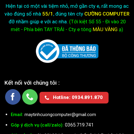
Hiện tại có một vài tiệm nhỏ, mở gần cty e, rất mong ac
vào đúng số nhà
55/1
, đúng tên cty
CƯỜNG COMPUTER
đỡ nhầm giúp e với ac nha.
(Tới kiệt
Số 55 - Đi vào 20
mét - Phía bên TAY TRÁI - Cty e
tông
MÀU VÀNG
ạ)
Kết nối với chúng tôi :
Hotline: 0934.891.870
Email:
maytinhcuongcomputer@gmail.com
0365.719.741
Góp ý dịch vụ (call/zalo):