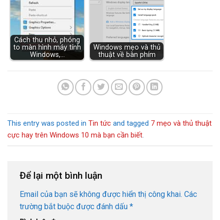
Cách thu nhỏ, phóng
to màn hình máy tính
Windows mẹo và thủ
Windows,…
thuật về bàn phím
This entry was posted in
Tin tức
and tagged
7 mẹo và thủ thuật
cực hay trên Windows 10 mà bạn cần biết
.
Để lại một bình luận
Email của bạn sẽ không được hiển thị công khai.
Các
trường bắt buộc được đánh dấu
*