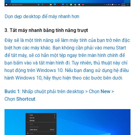
Dọn dẹp desktop để máy nhanh hơn
3. Tắt máy nhanh bằng tính năng trượt
Đây sẽ là một tính năng sẽ làm máy tính của bạn trở nên đặc
biệt hơn các máy khác. Bạn không cần phải vào menu Start
để tắt máy, sẽ có hẳn một tệp ngay trên màn hình chính để
bạn bấm vào và tắt màn hình đi. Tuy nhiên, thủ thuật này chỉ
hoạt động trên Windows 10. Nếu bạn đang sử dụng hệ điều
hành Windows 10, hãy thực hiện theo các bước bên dưới.
Bước 1
: Nhấp chuột phải trên desktop > Chọn
New
>
Chọn
Shortcut
.