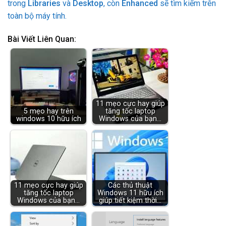
trong
Libraries
và
Desktop
, còn
Enhanced
sẽ tìm kiếm trên
toàn bộ máy tính.
Bài Viết Liên Quan:
11 mẹo cực hay giúp
5 mẹo hay trên
tăng tốc laptop
windows 10 hữu ích
Windows của bạn…
11 mẹo cực hay giúp
Các thủ thuật
tăng tốc laptop
Windows 11 hữu ích
Windows của bạn…
giúp tiết kiệm thời…