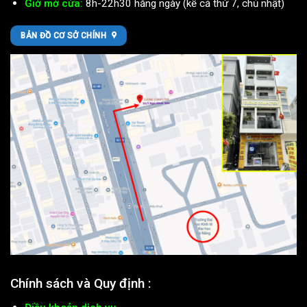
Giờ mở cửa:
8h-22h30 hằng ngày (kể cả thứ 7, chủ nhật)
BẢN ĐỒ CƠ SỞ CHÍNH
Chính sách và Quy định :