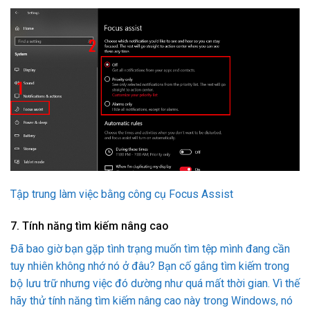
Tập trung làm việc bằng công cụ Focus Assist
7. Tính năng tìm kiếm nâng cao
Đã bao giờ bạn gặp tình trạng muốn tìm tệp mình đang cần
tuy nhiên không nhớ nó ở đâu? Bạn cố gắng tìm kiếm trong
bộ lưu trữ nhưng việc đó dường như quá mất thời gian. Vì thế
hãy thử tính năng tìm kiếm nâng cao này trong Windows, nó