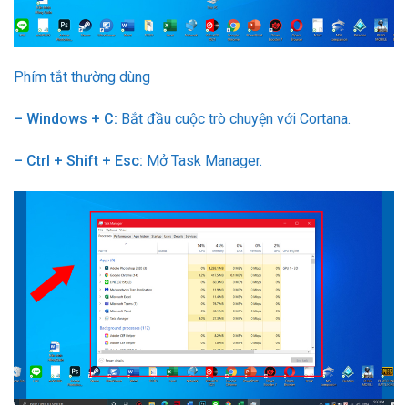
Phím tắt thường dùng
– Windows + C:
Bắt đầu cuộc trò chuyện với Cortana.
– Ctrl + Shift + Esc:
Mở Task Manager.