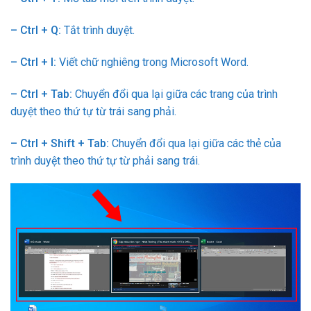
– Ctrl + Q:
Tắt trình duyệt.
– Ctrl + I:
Viết chữ nghiêng trong Microsoft Word.
– Ctrl + Tab:
Chuyển đổi qua lại giữa các trang của trình
duyệt theo thứ tự từ trái sang phải.
– Ctrl + Shift + Tab:
Chuyển đổi qua lại giữa các thẻ của
trình duyệt theo thứ tự từ phải sang trái.