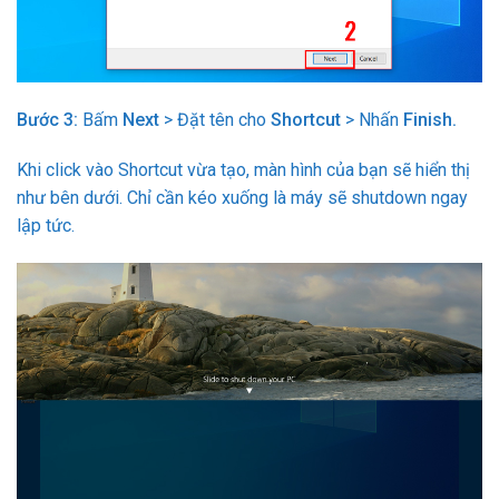
Bước 3
:
Bấm
Next
> Đặt tên cho
Shortcut
> Nhấn
Finish
.
Khi click vào Shortcut vừa tạo, màn hình của bạn sẽ hiển thị
như bên dưới. Chỉ cần kéo xuống là máy sẽ shutdown ngay
lập tức.