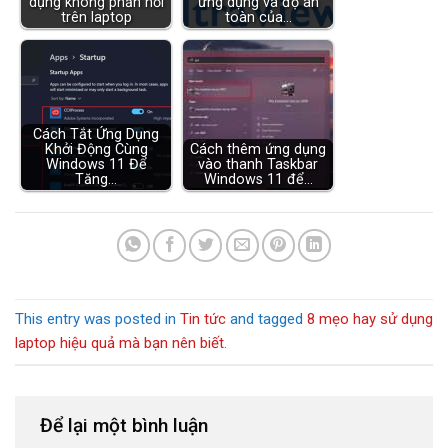
dụng không phản hồi
ứng dụng và độ an
trên laptop
toàn của…
Cách Tắt Ứng Dụng
Khởi Động Cùng
Cách thêm ứng dụng
Windows 11 Để
vào thanh Taskbar
Tăng…
Windows 11 để…
This entry was posted in
Tin tức
and tagged
8 mẹo hay sử dụng
laptop hiệu quả mà bạn nên biết
.
Để lại một bình luận