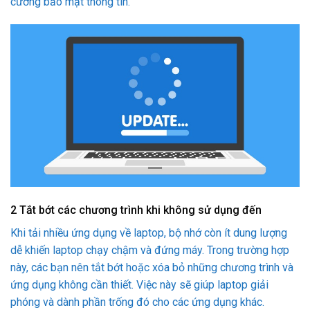
cường bảo mật thông tin.
2
Tắt bớt các chương trình khi không sử dụng đến
Khi tải nhiều ứng dụng về laptop, bộ nhớ còn ít dung lượng
dễ khiến laptop chạy chậm và đứng máy. Trong trường hợp
này, các bạn nên tắt bớt hoặc xóa bỏ những chương trình và
ứng dụng không cần thiết. Việc này sẽ giúp laptop giải
phóng và dành phần trống đó cho các ứng dụng khác.