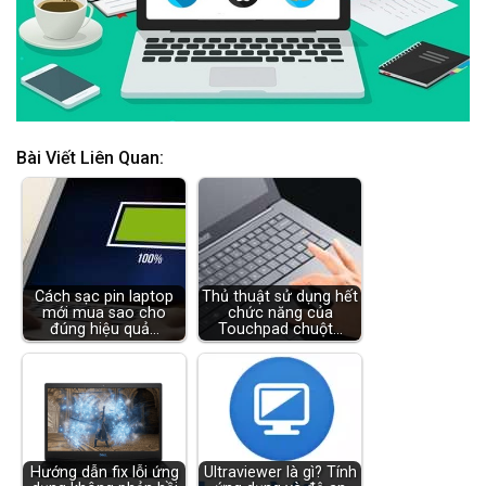
Bài Viết Liên Quan:
Cách sạc pin laptop
Thủ thuật sử dụng hết
mới mua sao cho
chức năng của
đúng hiệu quả…
Touchpad chuột…
Hướng dẫn fix lỗi ứng
Ultraviewer là gì? Tính