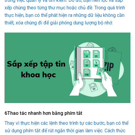
trong việc quản lý và tìm kiếm. Do đó, bạn nên lọc và sắp
xếp chúng theo từng thư mục hoặc chủ đề. Trong quá trình
thực hiện, bạn có thể phát hiện ra những dữ liệu không cần
thiết, xóa chúng đi để giải phóng dung lượng bộ nhớ.
6
Thao tác nhanh hơn bằng phím tắt
Thay vì thực hiện các lệnh theo trình tự các bước, bạn có thể
sử dụng phím tắt để rút ngắn thời gian làm việc. Cách thức