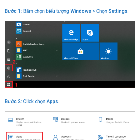
Bước 1:
Bấm chọn biểu tượng
Windows
> Chọn
Settings
.
Bước 2:
Click chọn
Apps
.