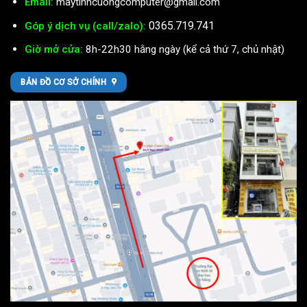
Email:
maytinhcuongcomputer@gmail.com
0365.719.741
Góp ý dịch vụ (call/zalo):
Giờ mở cửa:
8h-22h30 hằng ngày (kể cả thứ 7, chủ nhật)
BẢN ĐỒ CƠ SỞ CHÍNH