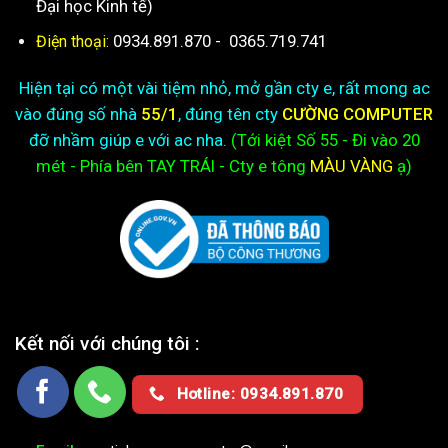
Đại học Kinh tế)
0934.891.870
-
0365.719.741
Điện thoại:
Hiện tại có một vài tiệm nhỏ, mở gần cty e, rất mong ac
vào đúng số nhà
55/1
, đúng tên cty
CƯỜNG COMPUTER
đỡ nhầm giúp e với ac nha.
(Tới kiệt
Số 55 - Đi vào 20
mét - Phía bên TAY TRÁI - Cty e
tông
MÀU VÀNG
ạ)
Kết nối với chúng tôi :
Hotline: 0934.891.870