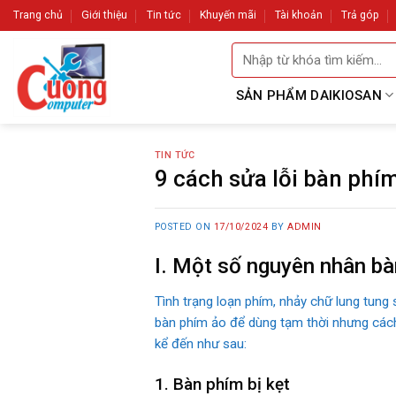
Skip
Trang chủ
Giới thiệu
Tin tức
Khuyến mãi
Tài khoản
Trả góp
to
Tìm
content
kiếm:
SẢN PHẨM DAIKIOSAN
TIN TỨC
9 cách sửa lỗi bàn phím
POSTED ON
17/10/2024
BY
ADMIN
I. Một số nguyên nhân bà
Tình trạng loạn phím, nhảy chữ lung tung 
bàn phím ảo để dùng tạm thời nhưng cách 
kể đến như sau:
1. Bàn phím bị kẹt