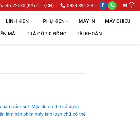
ửa 8h-22h30 (Kể cả T7,CN)
0934.891.870
0
₫
0
LINH KIỆN
PHỤ KIỆN
MÁY IN
MÁY CHIẾU
ẾN MÃI
TRẢ GÓP 0 ĐỒNG
TÀI KHOẢN
ủa bạn giảm sút. Mặc dù có thể sử dụng
hân làm bàn phím máy tính loạn chữ có thể