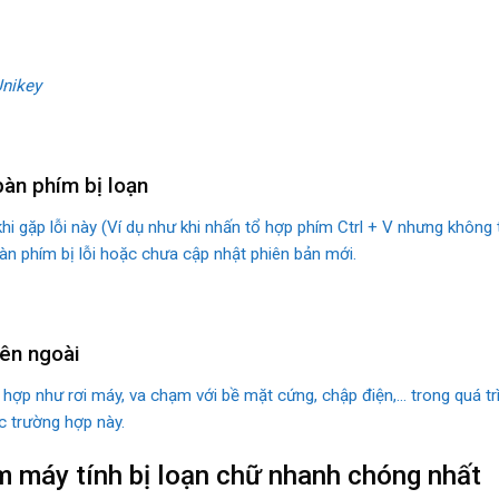
Unikey
bàn phím bị loạn
hi gặp lỗi này (Ví dụ như khi nhấn tổ hợp phím Ctrl + V nhưng không
bàn phím bị lỗi hoặc chưa cập nhật phiên bản mới.
bên ngoài
hợp như rơi máy, va chạm với bề mặt cứng, chập điện,… trong quá tr
ác trường hợp này.
ím máy tính bị loạn chữ nhanh chóng nhất