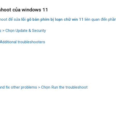
leshoot của windows 11
shoot để sửa
lỗi gõ bàn phím bị loạn chữ win 11
liên quan đến phần
s > Chọn Update & Security
dditional troubleshooters
nd fix other problems > Chọn Run the troubleshoot