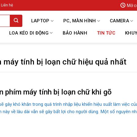
Mở c
Liên hệ
LAPTOP
PC, MÀN HÌNH
CAMERA
LOA KÉO DI ĐỘNG
BẢO HÀNH
TIN TỨC
KHUY
 máy tính bị loạn chữ hiệu quả nhất
n phím máy tính bị loạn chữ khi gõ
sẽ gây khó khăn trong quá trình nhập liệu khiến hiệu suất làm việc c
này về lâu dài vẫn sẽ gây bất lợi cho người dùng. Một số nguyên n