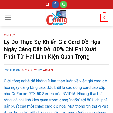
Skip
to
content
0
TIN TỨC
Lý Do Thực Sự Khiến Giá Card Đồ Họa
Ngày Càng Đắt Đỏ: 80% Chi Phí Xuất
Phát Từ Hai Linh Kiện Quan Trọng
POSTED ON
07/04/2025
BY
ADMIN
Giới công nghệ đã không ít lần thảo luận về việc giá card đồ
họa ngày càng tăng cao, đặc biệt là các dòng card cao cấp
như
GeForce RTX 50 Series
của NVIDIA. Nhưng ít ai biết
rằng, có hai linh kiện quan trọng đang “ngốn” tới 80% chi phí
sản xuất của mỗi chiếc card đồ họa. Một thông tin thú vị vừa
được hé lộ từ một nhà cung cấp tại Trung Quốc, giúp chúng