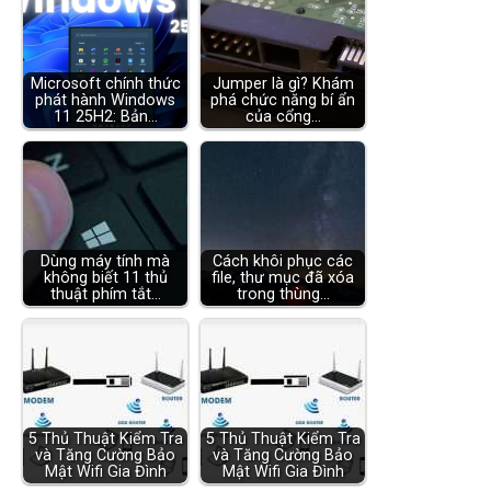
Microsoft chính thức
Jumper là gì? Khám
phát hành Windows
phá chức năng bí ẩn
11 25H2: Bản…
của cổng…
Dùng máy tính mà
Cách khôi phục các
không biết 11 thủ
file, thư mục đã xóa
thuật phím tắt…
trong thùng…
5 Thủ Thuật Kiểm Tra
5 Thủ Thuật Kiểm Tra
và Tăng Cường Bảo
và Tăng Cường Bảo
Mật Wifi Gia Đình
Mật Wifi Gia Đình