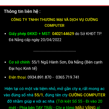
Thông tin liên hệ :
CÔNG TY TNHH THƯƠNG MẠI VÀ DỊCH VỤ CƯỜNG
COMPUTER
Giấy phép ĐKKD + MST:
0402144629
do Sở KHĐT TP.
Đà Nẵng cấp ngày 20/04/2022
-----------------------------------
55/1 Ngũ Hành Sơn, Đà Nẵng (Bên cạnh
Cơ sở chính:
Đại học Kinh tế)
0934.891.870
-
0365.719.741
Điện thoại:
Hiện tại có một vài tiệm nhỏ, mở gần cty e, rất mong ac
vào đúng số nhà
55/1
, đúng tên cty
CƯỜNG COMPUTER
đỡ nhầm giúp e với ac nha.
(Tới kiệt
Số 55 - Đi vào 20
mét - Phía bên TAY TRÁI - Cty e
tông
MÀU VÀNG
ạ)