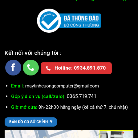
Kết nối với chúng tôi :
Hotline: 0934.891.870
Email:
maytinhcuongcomputer@gmail.com
0365.719.741
Góp ý dịch vụ (call/zalo):
Giờ mở cửa:
8h-22h30 hằng ngày (kể cả thứ 7, chủ nhật)
BẢN ĐỒ CƠ SỞ CHÍNH