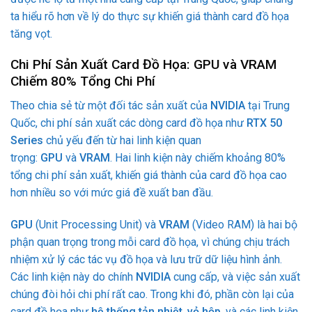
ta hiểu rõ hơn về lý do thực sự khiến giá thành card đồ họa
tăng vọt.
Chi Phí Sản Xuất Card Đồ Họa: GPU và VRAM
Chiếm 80% Tổng Chi Phí
Theo chia sẻ từ một đối tác sản xuất của
NVIDIA
tại Trung
Quốc, chi phí sản xuất các dòng card đồ họa như
RTX 50
Series
chủ yếu đến từ hai linh kiện quan
trọng:
GPU
và
VRAM
. Hai linh kiện này chiếm khoảng 80%
tổng chi phí sản xuất, khiến giá thành của card đồ họa cao
hơn nhiều so với mức giá đề xuất ban đầu.
GPU
(Unit Processing Unit) và
VRAM
(Video RAM) là hai bộ
phận quan trọng trong mỗi card đồ họa, vì chúng chịu trách
nhiệm xử lý các tác vụ đồ họa và lưu trữ dữ liệu hình ảnh.
Các linh kiện này do chính
NVIDIA
cung cấp, và việc sản xuất
chúng đòi hỏi chi phí rất cao. Trong khi đó, phần còn lại của
card đồ họa như
hệ thống tản nhiệt
,
vỏ hộp
, và các linh kiện