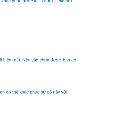
 khắc phục được lỗi “Your PC did not
 đã biến mất. Nếu vẫn chưa được, bạn có
Bạn có thể khắc phục sự cố này với