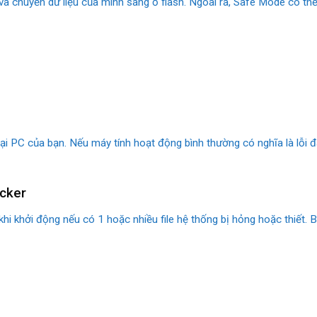
và chuyển dữ liệu của mình sang ổ flash. Ngoài ra, Safe Mode có thể
 lại PC của bạn. Nếu máy tính hoạt động bình thường có nghĩa là lỗi
ecker
i khởi động nếu có 1 hoặc nhiều file hệ thống bị hỏng hoặc thiết. 