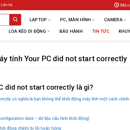
Mở c
Liên hệ
LAPTOP
PC, MÀN HÌNH
CAMERA
LOA KÉO DI ĐỘNG
BẢO HÀNH
TIN TỨC
KHUY
áy tính Your PC did not start correctly
 did not start correctly là gì?
orrectly có nghĩa là bạn không thể khởi động máy tính một cách chín
figuration data – dữ liệu cấu hình khởi động)
ởi động chính) bị lỗi hoặc hỏng