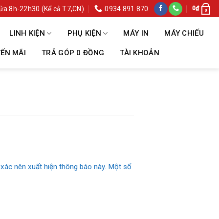
ửa 8h-22h30 (Kể cả T7,CN)
0934.891.870
0
₫
0
LINH KIỆN
PHỤ KIỆN
MÁY IN
MÁY CHIẾU
ẾN MÃI
TRẢ GÓP 0 ĐỒNG
TÀI KHOẢN
h xác nên xuất hiện thông báo này. Một số