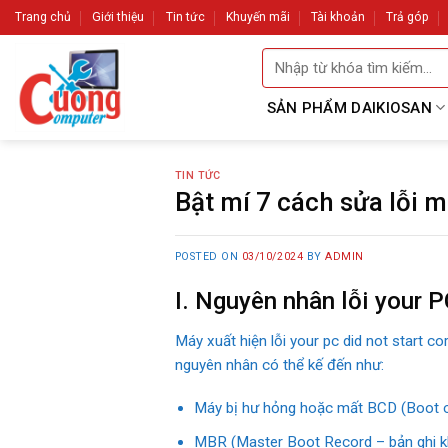
Skip
Trang chủ
Giới thiệu
Tin tức
Khuyến mãi
Tài khoản
Trả góp
to
Tìm
content
kiếm:
SẢN PHẨM DAIKIOSAN
TIN TỨC
Bật mí 7 cách sửa lỗi m
POSTED ON
03/10/2024
BY
ADMIN
I. Nguyên nhân lỗi your PC
Máy xuất hiện lỗi your pc did not start c
nguyên nhân có thể kế đến như:
Máy bị hư hỏng hoặc mất BCD (Boot con
MBR (Master Boot Record – bản ghi kh