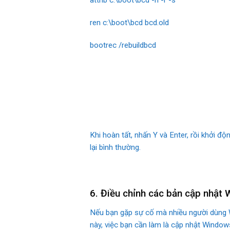
attrib c:\boot\bcd -h -r -s
ren c:\boot\bcd bcd.old
bootrec /rebuildbcd
Khi hoàn tất, nhấn Y và Enter, rồi khởi đ
lại bình thường.
6. Điều chỉnh các bản cập nhật
Nếu bạn gặp sự cố mà nhiều người dùng W
này, việc bạn cần làm là cập nhật Window