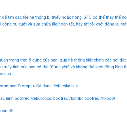
C để tìm các file hệ thống bị thiếu hoặc hỏng. SFC có thể thay thế
công cụ quét và sửa chữa file hoàn tất, hãy tắt rồi khởi động lại m
an trọng trên ổ cứng của bạn, giúp hệ thống biết chính xác nơi đặt
 máy tính của bạn có thể “đứng yên” và không thể khởi động bình t
c sau:
Command Prompt > Sử dụng lệnh chkdsk /r
ác lệnh bootrec /rebuildbcd, bootrec /fixmbr, bootrec /fixboot
Hoàn tất