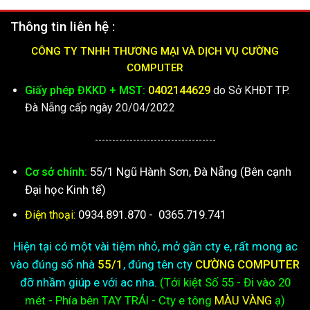
Thông tin liên hệ :
CÔNG TY TNHH THƯƠNG MẠI VÀ DỊCH VỤ CƯỜNG
COMPUTER
Giấy phép ĐKKD + MST:
0402144629
do Sở KHĐT TP.
Đà Nẵng cấp ngày 20/04/2022
-----------------------------------
55/1 Ngũ Hành Sơn, Đà Nẵng (Bên cạnh
Cơ sở chính:
Đại học Kinh tế)
0934.891.870
-
0365.719.741
Điện thoại:
Hiện tại có một vài tiệm nhỏ, mở gần cty e, rất mong ac
vào đúng số nhà
55/1
, đúng tên cty
CƯỜNG COMPUTER
đỡ nhầm giúp e với ac nha.
(Tới kiệt
Số 55 - Đi vào 20
mét - Phía bên TAY TRÁI - Cty e
tông
MÀU VÀNG
ạ)