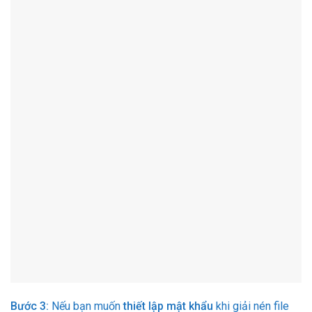
Bước 3:
Nếu bạn muốn
thiết lập mật khẩu
khi giải nén file