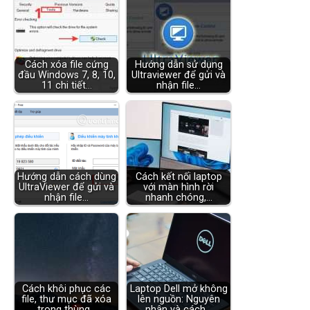
Cách xóa file cứng
Hướng dẫn sử dụng
đầu Windows 7, 8, 10,
Ultraviewer để gửi và
11 chi tiết…
nhận file…
Hướng dẫn cách dùng
Cách kết nối laptop
UltraViewer để gửi và
với màn hình rời
nhận file…
nhanh chóng,…
Cách khôi phục các
Laptop Dell mở không
file, thư mục đã xóa
lên nguồn: Nguyên
trong thùng…
nhân và cách…