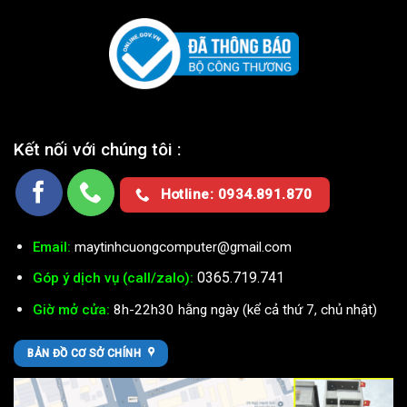
Kết nối với chúng tôi :
Hotline: 0934.891.870
Email:
maytinhcuongcomputer@gmail.com
0365.719.741
Góp ý dịch vụ (call/zalo):
Giờ mở cửa:
8h-22h30 hằng ngày (kể cả thứ 7, chủ nhật)
BẢN ĐỒ CƠ SỞ CHÍNH