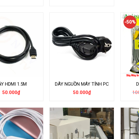
-50%
ÂY HDMI 1.5M
DÂY NGUỒN MÁY TÍNH PC
D
50.000
₫
50.000
₫
10