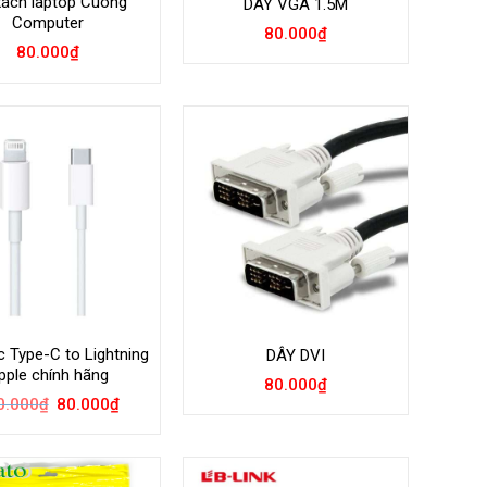
xách laptop Cuong
DÂY VGA 1.5M
Computer
80.000
₫
80.000
₫
 Type-C to Lightning
DÂY DVI
pple chính hãng
80.000
₫
Giá
Giá
0.000
₫
80.000
₫
gốc
hiện
là:
tại
150.000₫.
là:
80.000₫.