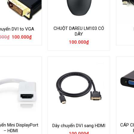
CHUỘT DAREU LM103 CÓ
huyển DVI to VGA
DÂY
Giá
Giá
000
₫
100.000
₫
gốc
hiện
100.000
₫
là:
tại
200.000₫.
là:
100.000₫.
ển Mini DisplayPort
CÁP C
Dây chuyển DVI sang HDMI
– HDMI
100.000
₫