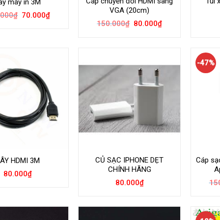
Cáp chuyển đổi HDMI sang
Túi 
ây máy in 3M
VGA (20cm)
Giá
Giá
.000
₫
70.000
₫
gốc
hiện
Giá
Giá
150.000
₫
80.000
₫
là:
tại
gốc
hiện
100.000₫.
là:
là:
tại
70.000₫.
150.000₫.
là:
80.000₫.
-47%
CỦ SẠC IPHONE DẸT
Cáp sạc
ÂY HDMI 3M
CHÍNH HÃNG
A
80.000
₫
80.000
₫
15