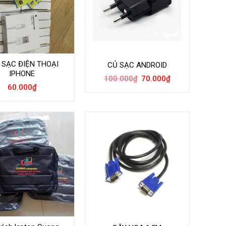
 SẠC ĐIỆN THOẠI
CỦ SẠC ANDROID
IPHONE
Giá
Giá
100.000
₫
70.000
₫
gốc
hiện
60.000
₫
là:
tại
100.000₫.
là:
70.000₫.