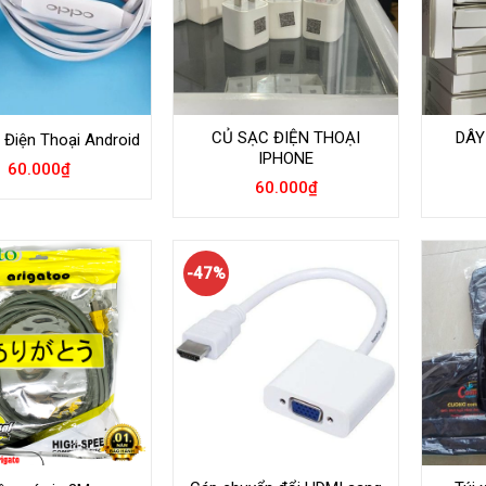
CỦ SẠC ĐIỆN THOẠI
DÂY
 Điện Thoại Android
IPHONE
60.000
₫
60.000
₫
-47%