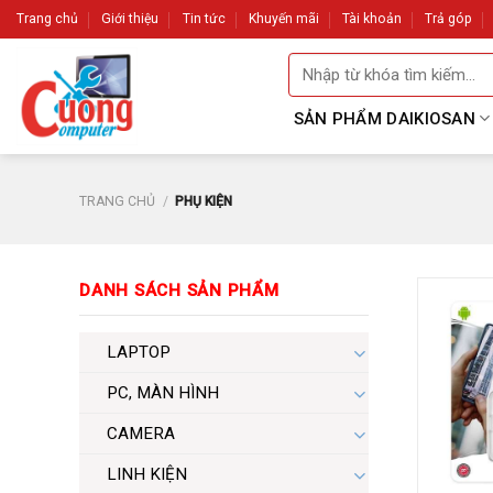
Skip
Trang chủ
Giới thiệu
Tin tức
Khuyến mãi
Tài khoản
Trả góp
to
Tìm
content
kiếm:
SẢN PHẨM DAIKIOSAN
TRANG CHỦ
/
PHỤ KIỆN
DANH SÁCH SẢN PHẨM
LAPTOP
PC, MÀN HÌNH
CAMERA
LINH KIỆN