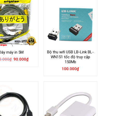
Bộ thu wifi USB LB-Link BL-
Dây máy in 5M
WN151 tốc độ truy cập
Giá
Giá
0.000
₫
90.000
₫
150Mb
gốc
hiện
là:
tại
100.000
₫
100.000₫.
là:
90.000₫.