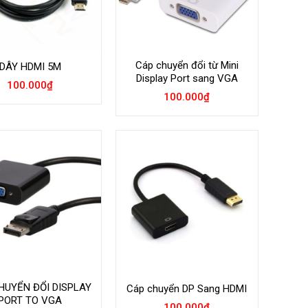
Cáp chuyển đổi từ Mini
DÂY HDMI 5M
Display Port sang VGA
100.000
₫
100.000
₫
HUYỂN ĐỔI DISPLAY
Cáp chuyển DP Sang HDMI
PORT TO VGA
100.000
₫