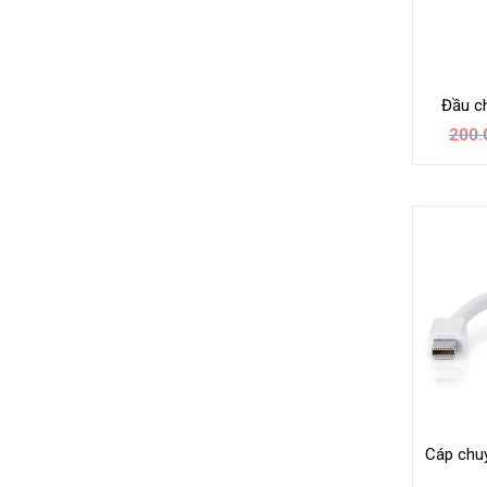
Đầu c
200.
Cáp chuy