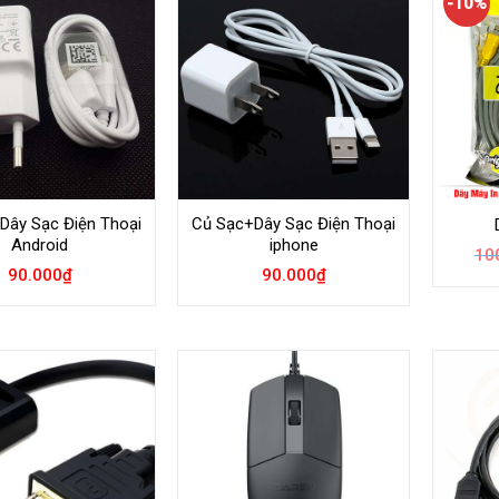
-10%
Dây Sạc Điện Thoại
Củ Sạc+Dây Sạc Điện Thoại
Android
iphone
10
90.000
₫
90.000
₫