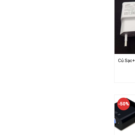
Củ Sạc+
-50%