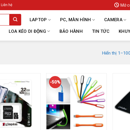
Mở c
Liên hệ
LAPTOP
PC, MÀN HÌNH
CAMERA
LOA KÉO DI ĐỘNG
BẢO HÀNH
TIN TỨC
KHUY
Hiển thị 1–10
-50%