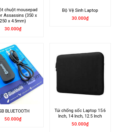
ót chuột mousepad
Bộ Vệ Sinh Laptop
r Assassins (350 x
30.000
₫
250 x 4.5mm)
30.000
₫
Túi chống sốc Laptop 15.6
SB BLUETOOTH
Inch, 14 Inch, 12.5 Inch
50.000
₫
50.000
₫