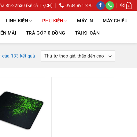
ửa 8h-22h30 (Kể cả T7,CN)
0934.891.870
0
₫
0
LINH KIỆN
PHỤ KIỆN
MÁY IN
MÁY CHIẾU
ẾN MÃI
TRẢ GÓP 0 ĐỒNG
TÀI KHOẢN
0 của 133 kết quả