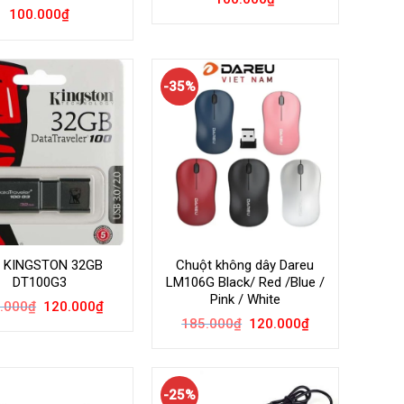
100.000
₫
-35%
 KINGSTON 32GB
Chuột không dây Dareu
DT100G3
LM106G Black/ Red /Blue /
Pink / White
Giá
Giá
.000
₫
120.000
₫
gốc
hiện
Giá
Giá
185.000
₫
120.000
₫
là:
tại
gốc
hiện
220.000₫.
là:
là:
tại
120.000₫.
185.000₫.
là:
120.000₫.
-25%