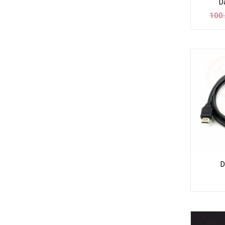
D
100
D