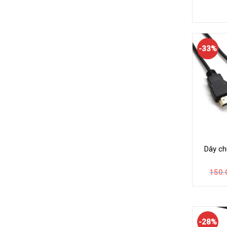
-33%
Dây ch
150.
-28%