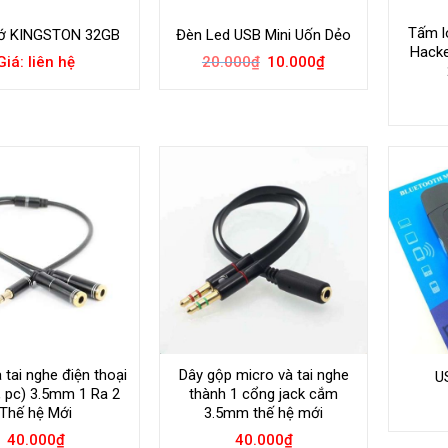
Tấm l
ớ KINGSTON 32GB
Đèn Led USB Mini Uốn Dẻo
Hacke
Giá
Giá
Giá: liên hệ
20.000
₫
10.000
₫
gốc
hiện
là:
tại
20.000₫.
là:
10.000₫.
 tai nghe điện thoại
Dây gộp micro và tai nghe
U
, pc) 3.5mm 1 Ra 2
thành 1 cổng jack cắm
Thế hệ Mới
3.5mm thế hệ mới
40.000
₫
40.000
₫