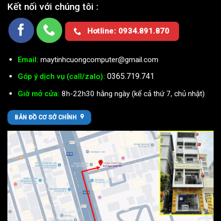
Kết nối với chúng tôi :
Hotline: 0934.891.870
Email:
maytinhcuongcomputer@gmail.com
0365.719.741
Góp ý dịch vụ (call/zalo):
Giờ mở cửa:
8h-22h30 hằng ngày (kể cả thứ 7, chủ nhật)
BẢN ĐỒ CƠ SỞ CHÍNH