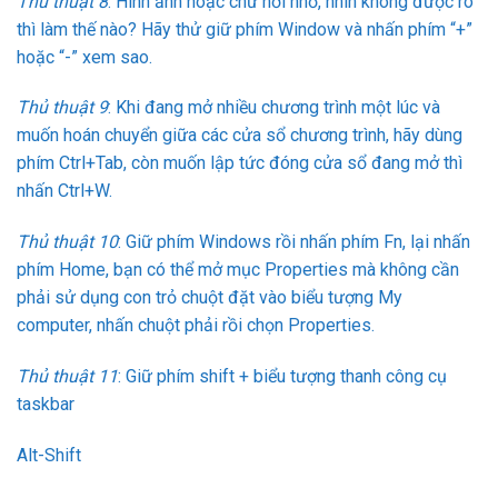
Thủ thuật 8
: Hình ảnh hoặc chữ hơi nhỏ, nhìn không được rõ
thì làm thế nào? Hãy thử giữ phím Window và nhấn phím “+”
hoặc “-” xem sao.
Thủ thuật 9
: Khi đang mở nhiều chương trình một lúc và
muốn hoán chuyển giữa các cửa sổ chương trình, hãy dùng
phím Ctrl+Tab, còn muốn lập tức đóng cửa sổ đang mở thì
nhấn Ctrl+W.
Thủ thuật 10
: Giữ phím Windows rồi nhấn phím Fn, lại nhấn
phím Home, bạn có thể mở mục Properties mà không cần
phải sử dụng con trỏ chuột đặt vào biểu tượng My
computer, nhấn chuột phải rồi chọn Properties.
Thủ thuật 11
: Giữ phím shift + biểu tượng thanh công cụ
taskbar
Alt-Shift