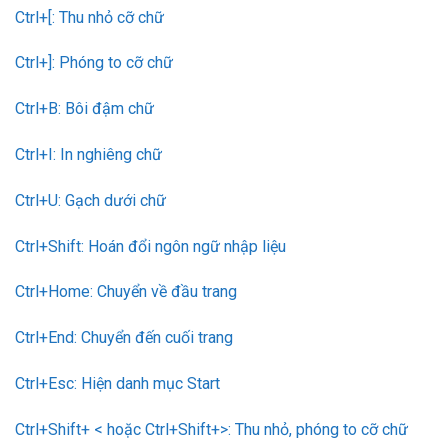
Ctrl+[: Thu nhỏ cỡ chữ
Ctrl+]: Phóng to cỡ chữ
Ctrl+B: Bôi đậm chữ
Ctrl+I: In nghiêng chữ
Ctrl+U: Gạch dưới chữ
Ctrl+Shift: Hoán đổi ngôn ngữ nhập liệu
Ctrl+Home: Chuyển về đầu trang
Ctrl+End: Chuyển đến cuối trang
Ctrl+Esc: Hiện danh mục Start
Ctrl+Shift+ < hoặc Ctrl+Shift+>: Thu nhỏ, phóng to cỡ chữ