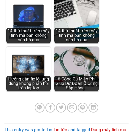
14 thủ thuật trên máy
14 thủ thuật trên máy
tính mà bạn không
tính mà bạn không
nên bỏ qua
nên bỏ qua
Hướng dẫn fix lỗi ứng
6 Công Cụ Miễn Phí
dụng không phản hồi
Giúp Dự Đoán Ổ Cứng
trên laptop
Sắp Hỏng…
This entry was posted in
Tin tức
and tagged
Dùng máy tính mà