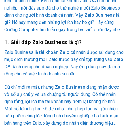
kinh doanh online. Bên cạnh tài khoản Zalo OA cho doanh
nghiệp, mới đây app đã cho thử nghiệm gói Zalo Business
dành cho người kinh doanh cá nhân. Vậy
Zalo Business là
gì
? Nó này mang đến những lợi ích hay ho gì? Hãy cùng
Cường Computer tìm hiểu ngay trong bài viết dưới đây nhé.
1. Giải đáp Zalo Business là gì?
Zalo Business là
tài khoản Zalo
cá nhân được sử dụng cho
mục đích thương mại. Zalo trước đây chỉ tập trung vào
Zalo
OA
dành riêng cho doanh nghiệp. Nay ứng dụng này đã mở
rộng cho cả việc kinh doanh cá nhân.
Dù chỉ mới ra mắt, nhưng
Zalo Business
đang nhận được
vô số sự chú ý và ưa chuộng từ người dùng. Có thể nhận
định rằng, lợi ích mà tài khoản này đem lại không hề nhỏ.
Một số lợi ích phải kể đến như: cho phép tạo và gửi nhiều
sản phẩm cùng lúc, tăng tính chuyên nghiệp cho tài khoản
bán hàng trên Zalo, xây dựng độ nhận diện thương hiệu…