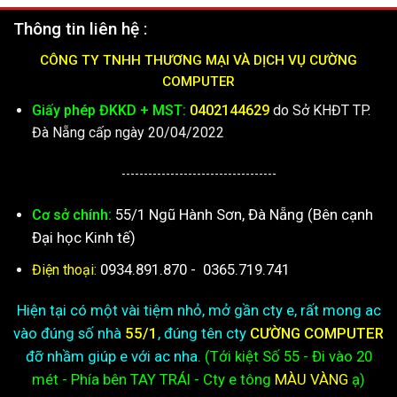
Thông tin liên hệ :
CÔNG TY TNHH THƯƠNG MẠI VÀ DỊCH VỤ CƯỜNG
COMPUTER
Giấy phép ĐKKD + MST:
0402144629
do Sở KHĐT TP.
Đà Nẵng cấp ngày 20/04/2022
-----------------------------------
55/1 Ngũ Hành Sơn, Đà Nẵng (Bên cạnh
Cơ sở chính:
Đại học Kinh tế)
0934.891.870
-
0365.719.741
Điện thoại:
Hiện tại có một vài tiệm nhỏ, mở gần cty e, rất mong ac
vào đúng số nhà
55/1
, đúng tên cty
CƯỜNG COMPUTER
đỡ nhầm giúp e với ac nha.
(Tới kiệt
Số 55 - Đi vào 20
mét - Phía bên TAY TRÁI - Cty e
tông
MÀU VÀNG
ạ)