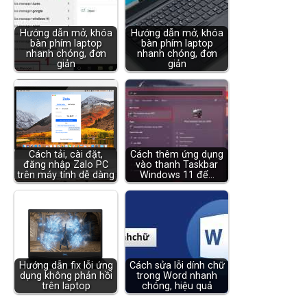
Hướng dẫn mở, khóa
Hướng dẫn mở, khóa
bàn phím laptop
bàn phím laptop
nhanh chóng, đơn
nhanh chóng, đơn
giản
giản
Cách tải, cài đặt,
Cách thêm ứng dụng
đăng nhập Zalo PC
vào thanh Taskbar
trên máy tính dễ dàng
Windows 11 để…
Hướng dẫn fix lỗi ứng
Cách sửa lỗi dính chữ
dụng không phản hồi
trong Word nhanh
trên laptop
chóng, hiệu quả