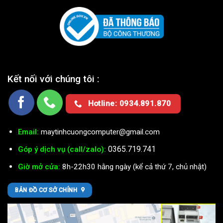
Kết nối với chúng tôi :
Hotline: 0934.891.870
Email:
maytinhcuongcomputer@gmail.com
0365.719.741
Góp ý dịch vụ (call/zalo):
Giờ mở cửa:
8h-22h30 hằng ngày (kể cả thứ 7, chủ nhật)
BẢN ĐỒ CƠ SỞ CHÍNH