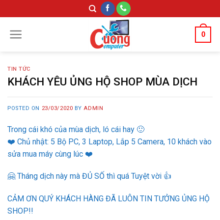
Skip
to
content
0
TIN TỨC
KHÁCH YÊU ỦNG HỘ SHOP MÙA DỊCH
POSTED ON
23/03/2020
BY
ADMIN
Trong cái khó của mùa dịch, ló cái hay
🙂
❤️
Chủ nhật: 5 Bộ PC, 3 Laptop, Lắp 5 Camera, 10 khách vào
sửa mua máy cùng lúc
❤️
🤗
Tháng dịch này mà ĐỦ SỐ thì quá Tuyệt vời
👍
CẢM ƠN QUÝ KHÁCH HÀNG ĐÃ LUÔN TIN TƯỞNG ỦNG HỘ
SHOP!!