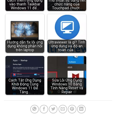
Cách thêm ứng dụng
Thủ thuật sử dụng hết
vào thanh Taskbar
chức năng của
Windows 11 để…
Touchpad chuột…
Hướng dẫn fix lỗi ứng
Ultraviewer là gì? Tính
dụng không phản hồi
ứng dụng và độ an
trên laptop
toàn của…
Cách Tắt Ứng Dụng
Sửa Lỗi Ứng Dụng
Khởi Động Cùng
Windows 10 Bằng
Windows 11 Để
Tính Năng Reset và
Tăng…
Repair