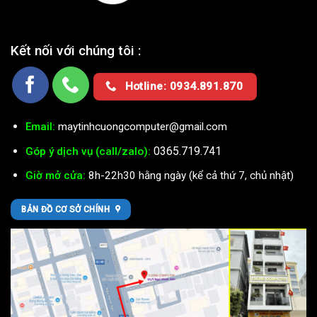
Kết nối với chúng tôi :
Hotline: 0934.891.870
Email:
maytinhcuongcomputer@gmail.com
0365.719.741
Góp ý dịch vụ (call/zalo):
Giờ mở cửa:
8h-22h30 hằng ngày (kể cả thứ 7, chủ nhật)
BẢN ĐỒ CƠ SỞ CHÍNH