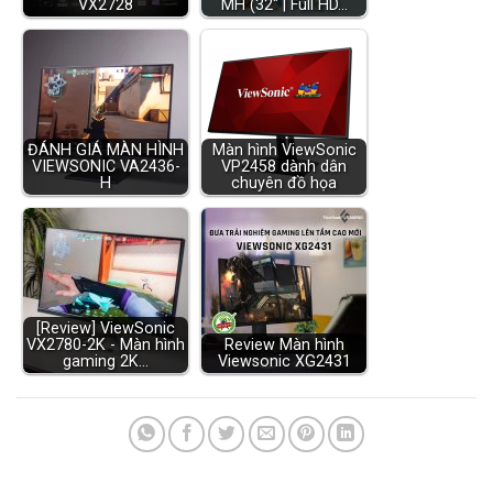
VX2728
MH (32" | Full HD…
ĐÁNH GIÁ MÀN HÌNH
Màn hình ViewSonic
VIEWSONIC VA2436-
VP2458 dành dân
H
chuyên đồ họa
[Review] ViewSonic
VX2780-2K - Màn hình
Review Màn hình
gaming 2K…
Viewsonic XG2431