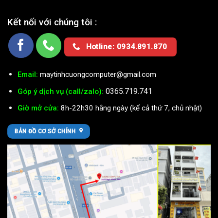
Kết nối với chúng tôi :
Hotline: 0934.891.870
Email:
maytinhcuongcomputer@gmail.com
0365.719.741
Góp ý dịch vụ (call/zalo):
Giờ mở cửa:
8h-22h30 hằng ngày (kể cả thứ 7, chủ nhật)
BẢN ĐỒ CƠ SỞ CHÍNH