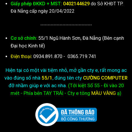
Giấy phép ĐKKD + MST:
0402144629
do Sở KHĐT TP.
Đà Nẵng cấp ngày 20/04/2022
-----------------------------------
55/1 Ngũ Hành Sơn, Đà Nẵng (Bên cạnh
Cơ sở chính:
Đại học Kinh tế)
0934.891.870
-
0365.719.741
Điện thoại:
Hiện tại có một vài tiệm nhỏ, mở gần cty e, rất mong ac
vào đúng số nhà
55/1
, đúng tên cty
CƯỜNG COMPUTER
đỡ nhầm giúp e với ac nha.
(Tới kiệt
Số 55 - Đi vào 20
mét - Phía bên TAY TRÁI - Cty e
tông
MÀU VÀNG
ạ)