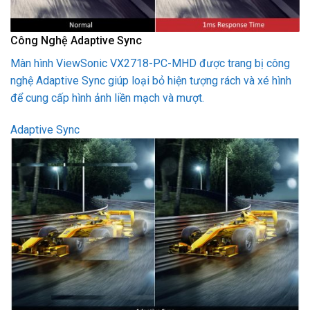
Công Nghệ Adaptive Sync
Màn hình ViewSonic VX2718-PC-MHD được trang bị công
nghệ Adaptive Sync giúp loại bỏ hiện tượng rách và xé hình
để cung cấp hình ảnh liền mạch và mượt.
Adaptive Sync