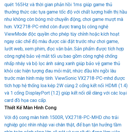
quét 165Hz và thời gian phản hồi 1ms giúp game thủ
thưởng thức các tựa game tốc độ với chất lượng hiển thị hầu
như không còn bóng mờ chuyển động, chơi game mượt mà
hơn. VX2718-PC-mhd còn được trang bị công nghệ
ViewMode độc quyền cho phép tùy chỉnh hoặc kích hoạt
ngay các chế độ màu được cài đặt trước như chơi game,
lướt web, xem phim, đọc văn bản..Sản phẩm được tích hợp
công nghệ bảo vệ mắt tối ưu bao gồm công nghệ chống
nhấp nháy và bộ lọc ánh sáng xanh giúp bảo vệ game thủ
khỏi các hiện tượng đau mỏi mắt, nhức đầu khi ngồi lâu
trước màn hình máy tính. ViewSonic VX2718-PC-mhd được
tích hợp hệ thống loa kép 2W cùng 2 cổng kết nối HDMI (1.4)
và 1 cổng DisplayPort (1.2) giúp kết nối dễ dàng với các loại
card đồ họa cao cấp.
Thiết Kế Màn Hình Cong
Với độ cong màn hình 1500R, VX2718-PC-MHD cho trải
nghiệp góc nhìn nhập vai chân thật, để bạn tận hưởng tầm