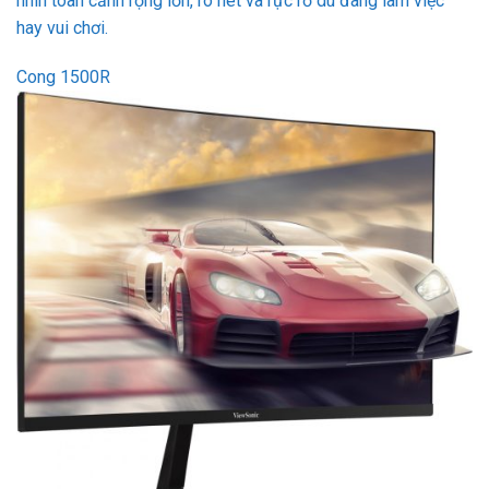
nhìn toàn cảnh rộng lớn, rõ nét và rực rỡ dù đang làm việc
hay vui chơi.
Cong 1500R