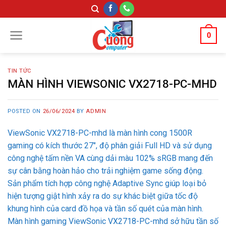
Skip
to
content
0
TIN TỨC
MÀN HÌNH VIEWSONIC VX2718-PC-MHD
POSTED ON
26/06/2024
BY
ADMIN
ViewSonic VX2718-PC-mhd là màn hình cong 1500R
gaming có kích thước 27″, độ phân giải Full HD và sử dụng
công nghệ tấm nền VA cùng dải màu 102% sRGB mang đến
sự cân bằng hoàn hảo cho trải nghiệm game sống động.
Sản phẩm tích hợp công nghệ Adaptive Sync giúp loại bỏ
hiện tượng giật hình xảy ra do sự khác biệt giữa tốc độ
khung hình của card đồ họa và tần số quét của màn hình.
Màn hình gaming ViewSonic VX2718-PC-mhd sở hữu tần số