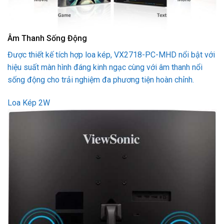
Âm Thanh Sống Động
Được thiết kế tích hợp loa kép, VX2718-PC-MHD nổi bật với
hiệu suất màn hình đáng kinh ngạc cùng với âm thanh nổi
sống động cho trải nghiệm đa phương tiện hoàn chỉnh.
Loa Kép 2W