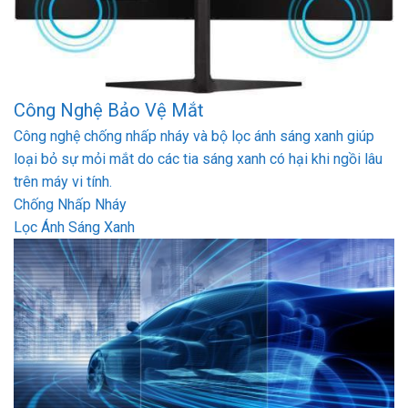
Công Nghệ Bảo Vệ Mắt
Công nghệ chống nhấp nháy và bộ lọc ánh sáng xanh giúp
loại bỏ sự mỏi mắt do các tia sáng xanh có hại khi ngồi lâu
trên máy vi tính.
Chống Nhấp Nháy
Lọc Ánh Sáng Xanh