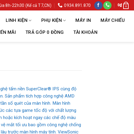
ửa 8h-22h30 (Kể cả T7,CN)
0934.891.870
0
₫
0
LINH KIỆN
PHỤ KIỆN
MÁY IN
MÁY CHIẾU
ẾN MÃI
TRẢ GÓP 0 ĐỒNG
TÀI KHOẢN
 nghệ tấm nền SuperClear® IPS cùng độ
ìn. Sản phẩm tích hợp công nghệ AMD
à tần số quét của màn hình. Màn hình
c các tựa game tốc độ với chất lượng
 hoặc kích hoạt ngay các chế độ màu
o vệ mắt tối ưu bao gồm công nghệ chống
 lâu trước màn hình máy tính. ViewSonic