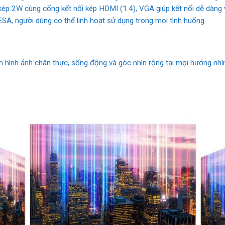
p 2W cùng cổng kết nối kép HDMI (1.4), VGA giúp kết nối dễ dàng v
ESA, người dùng co thể linh hoạt sử dụng trong mọi tình huống.
hình ảnh chân thực, sống động và góc nhìn rộng tại mọi hướng nhì