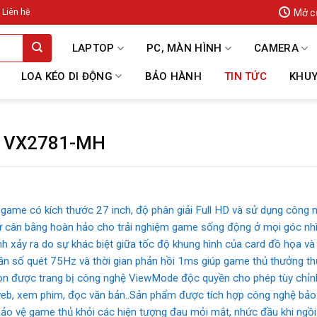
Mở c
Liên hệ
LAPTOP
PC, MÀN HÌNH
CAMERA
LOA KÉO DI ĐỘNG
BẢO HÀNH
TIN TỨC
KHUY
 VX2781-MH
ame có kích thước 27 inch, độ phân giải Full HD và sử dụng công
 cân bằng hoàn hảo cho trải nghiệm game sống động ở mọi góc nh
ình xảy ra do sự khác biệt giữa tốc độ khung hình của card đồ họa v
số quét 75Hz và thời gian phản hồi 1ms giúp game thủ thưởng thứ
được trang bị công nghệ ViewMode độc quyền cho phép tùy chỉnh
 web, xem phim, đọc văn bản..Sản phẩm được tích hợp công nghệ bả
ảo vệ game thủ khỏi các hiện tượng đau mỏi mắt, nhức đầu khi ngồi