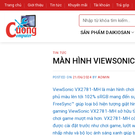
Skip
Trang chủ
Giới thiệu
Tin tức
Khuyến mãi
Tài khoản
Trả góp
to
Tìm
content
kiếm:
SẢN PHẨM DAIKIOSAN
TIN TỨC
MÀN HÌNH VIEWSONIC
POSTED ON
21/06/2024
BY
ADMIN
ViewSonic VX2781-MH là màn hình chơi g
phủ màu lên tới 102% sRGB mang đến sự
FreeSync™ giúp loại bỏ hiện tượng giật h
gaming ViewSonic VX2781-MH sở hữu tần 
chơi game mượt mà hơn. VX2781-MH còn 
được cài đặt trước như chơi game, lướt
nhấp nháy và bộ lọc ánh sáng xanh giúp b