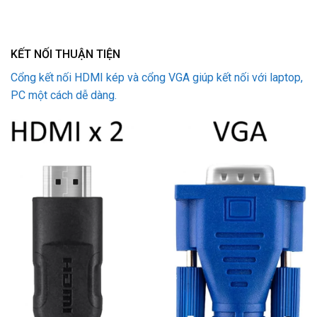
KẾT NỐI THUẬN TIỆN
Cổng kết nối HDMI kép và cổng VGA giúp kết nối với laptop,
PC một cách dễ dàng.