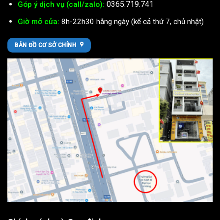
0365.719.741
Góp ý dịch vụ (call/zalo):
Giờ mở cửa:
8h-22h30 hằng ngày (kể cả thứ 7, chủ nhật)
BẢN ĐỒ CƠ SỞ CHÍNH