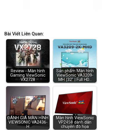
Bài Viết Liên Quan:
Review - Màn hình
Sản phẩm Màn hình
Gaming ViewSonic
ViewSonic VA3209-
VX2728
MH (32" | Full HD…
ĐÁNH GIÁ MÀN HÌNH
Màn hình ViewSonic
VIEWSONIC VA2436-
VP2458 dành dân
H
chuyên đồ họa