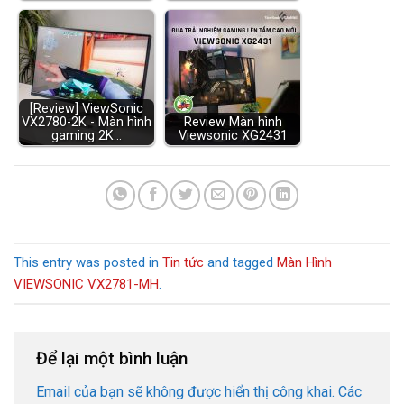
[Review] ViewSonic
VX2780-2K - Màn hình
Review Màn hình
gaming 2K…
Viewsonic XG2431
This entry was posted in
Tin tức
and tagged
Màn Hình
VIEWSONIC VX2781-MH
.
Để lại một bình luận
Email của bạn sẽ không được hiển thị công khai.
Các