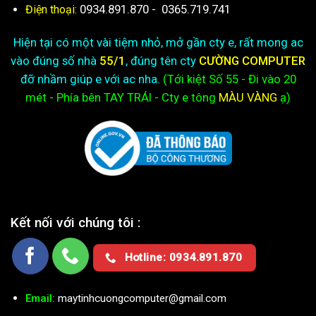
0934.891.870
-
0365.719.741
Điện thoại:
Hiện tại có một vài tiệm nhỏ, mở gần cty e, rất mong ac
vào đúng số nhà
55/1
, đúng tên cty
CƯỜNG COMPUTER
đỡ nhầm giúp e với ac nha.
(Tới kiệt
Số 55 - Đi vào 20
mét - Phía bên TAY TRÁI - Cty e
tông
MÀU VÀNG
ạ)
Kết nối với chúng tôi :
Hotline: 0934.891.870
Email:
maytinhcuongcomputer@gmail.com