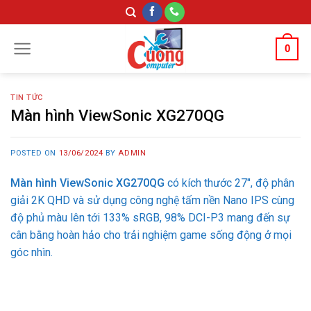
Skip
to
content
0
TIN TỨC
Màn hình ViewSonic XG270QG
POSTED ON
13/06/2024
BY
ADMIN
Màn hình ViewSonic XG270QG
có kích thước 27″, độ phân
giải 2K QHD và sử dụng công nghệ tấm nền Nano IPS cùng
độ phủ màu lên tới 133% sRGB, 98% DCI-P3 mang đến sự
cân bằng hoàn hảo cho trải nghiệm game sống động ở mọi
góc nhìn.