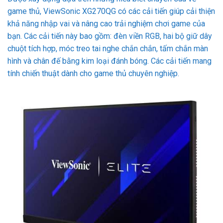
game thủ, ViewSonic XG270QG có các cải tiến giúp cải thiện
khả năng nhập vai và nâng cao trải nghiệm chơi game của
bạn. Các cải tiến này bao gồm: đèn viền RGB, hai bộ giữ dây
chuột tích hợp, móc treo tai nghe chắn chắn, tấm chắn màn
hình và chân đế bằng kim loại đánh bóng. Các cải tiến mang
tính chiến thuật dành cho game thủ chuyên nghiệp.