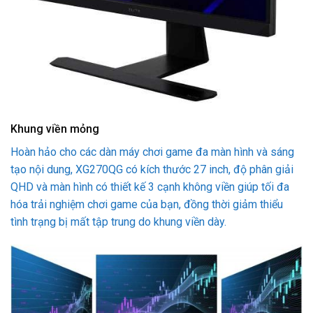
Khung viền mỏng
Hoàn hảo cho các dàn máy chơi game đa màn hình và sáng
tạo nội dung, XG270QG có kích thước 27 inch, độ phân giải
QHD và màn hình có thiết kế 3 cạnh không viền giúp tối đa
hóa trải nghiệm chơi game của bạn, đồng thời giảm thiểu
tình trạng bị mất tập trung do khung viền dày.