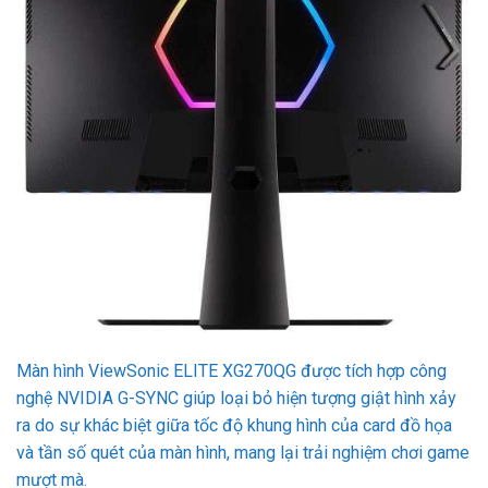
Màn hình ViewSonic ELITE XG270QG được tích hợp công
nghệ NVIDIA G-SYNC giúp loại bỏ hiện tượng giật hình xảy
ra do sự khác biệt giữa tốc độ khung hình của card đồ họa
và tần số quét của màn hình, mang lại trải nghiệm chơi game
mượt mà.