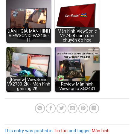
ĐÁNH GIÁ MÀN HÌNH
Màn hình ViewSonic
VIEWSONIC VA2436-
VP2458 dành dân
H
chuyên đồ họa
[Review] ViewSonic
VX2780-2K - Màn hình
Review Màn hình
gaming 2K…
Viewsonic XG2431
This entry was posted in
Tin tức
and tagged
Màn hình