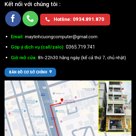
Kết nối với chúng tôi :
Hotline: 0934.891.870
Email:
maytinhcuongcomputer@gmail.com
0365.719.741
Góp ý dịch vụ (call/zalo):
Giờ mở cửa:
8h-22h30 hằng ngày (kể cả thứ 7, chủ nhật)
BẢN ĐỒ CƠ SỞ CHÍNH