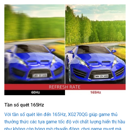
Tần số quét 165Hz
Với tần số quét lên đến 165Hz, XG270QG giúp game thủ
thưởng thức các tựa game tốc độ với chất lượng hiển thị hầu
như không còn bóng mờ chuyển động, chơi game mượt mà