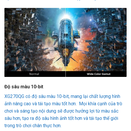
Độ sâu màu 10-bit
XG270QG có độ sâu màu 10-bit, mang lại chất lượng hình
ảnh nâng cao và tái tạo màu tốt hơn. Mọi khía cạnh của trò
chơi và sáng tạo nội dung sẽ được hưởng lợi từ màu sắc
sâu hơn, tạo ra độ sâu hình ảnh tốt hơn và tái tạo thế giới
trong trò chơi chân thực hơn.