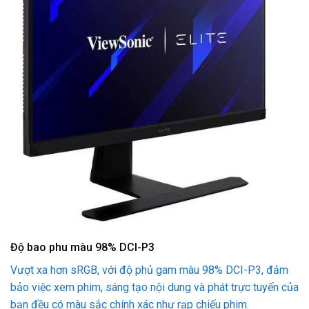
Độ bao phu màu 98% DCI-P3
Vượt xa hơn sRGB, với độ phủ gam màu 98% DCI-P3, đảm
bảo việc xem phim, sáng tạo nội dung và phát trực tuyến của
bạn đều có màu sắc chính xác như rạp chiếu phim.