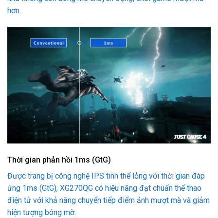
hơn.
Thời gian phản hồi 1ms (GtG)
Được trang bị công nghệ IPS tinh thể lỏng với thời gian đáp
ứng 1ms (GtG), XG270QG có hiệu năng đạt chuẩn thể thao
điện tử với khả năng chuyển tiếp điểm ảnh mượt mà và giảm
hiện tượng bóng mờ.