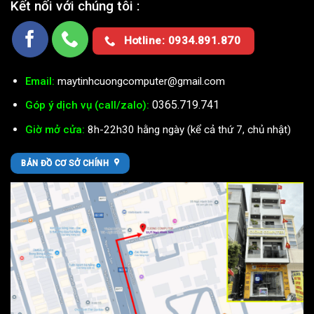
Kết nối với chúng tôi :
Hotline: 0934.891.870
Email:
maytinhcuongcomputer@gmail.com
0365.719.741
Góp ý dịch vụ (call/zalo):
Giờ mở cửa:
8h-22h30 hằng ngày (kể cả thứ 7, chủ nhật)
BẢN ĐỒ CƠ SỞ CHÍNH