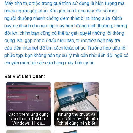
Máy tính trục trặc trong quá trình sử dụng là hiện tượng mà
nhiều người gặp phải. Khi gặp tình trạng này, đa số mọi
người thường nhanh chóng đem thiết bị ra hàng sửa. Cách
này sẽ nhanh chóng giúp máy hoạt động bình thường, nhưng
đôi khi chính bạn cũng có thể tự giải quyết những lỗi thông
dụng. Khi gặp bất cứ dấu hiệu nào, trước tiên bạn hãy tra
cứu trên internet để tìm cách khắc phục. Trường hợp gặp lỗi
phức tạp, bạn không nên tự xử lý mà cần nhờ đến đội ngũ có
chuyên môn tại các cửa hàng máy tính uy tín.
Bài Viết Liên Quan:
Cách thêm ứng dụng
Những thủ thuật và
vào thanh Taskbar
mẹo vặt máy tính hữu
Windows 11 để…
ích ai cũng nên biết