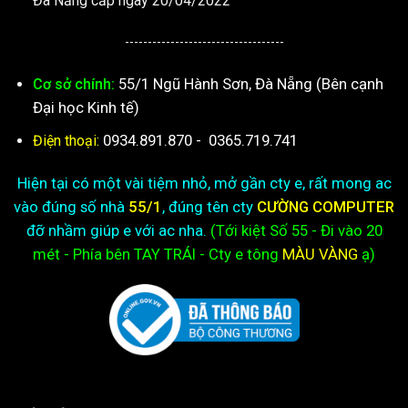
Đà Nẵng cấp ngày 20/04/2022
-----------------------------------
55/1 Ngũ Hành Sơn, Đà Nẵng (Bên cạnh
Cơ sở chính:
Đại học Kinh tế)
0934.891.870
-
0365.719.741
Điện thoại:
Hiện tại có một vài tiệm nhỏ, mở gần cty e, rất mong ac
vào đúng số nhà
55/1
, đúng tên cty
CƯỜNG COMPUTER
đỡ nhầm giúp e với ac nha.
(Tới kiệt
Số 55 - Đi vào 20
mét - Phía bên TAY TRÁI - Cty e
tông
MÀU VÀNG
ạ)