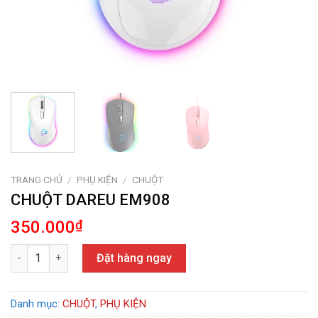
TRANG CHỦ
/
PHỤ KIỆN
/
CHUỘT
CHUỘT DAREU EM908
350.000
₫
CHUỘT DAREU EM908 số lượng
Đặt hàng ngay
Danh mục:
CHUỘT
,
PHỤ KIỆN