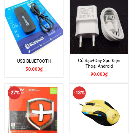
Củ Sạc+Dây Sạc Điện
USB BLUETOOTH
Thoại Android
50.000
₫
90.000
₫
-27%
-13%