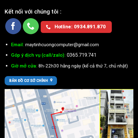
Kết nối với chúng tôi :
Hotline: 0934.891.870
Email:
maytinhcuongcomputer@gmail.com
0365.719.741
Góp ý dịch vụ (call/zalo):
Giờ mở cửa:
8h-22h30 hằng ngày (kể cả thứ 7, chủ nhật)
BẢN ĐỒ CƠ SỞ CHÍNH