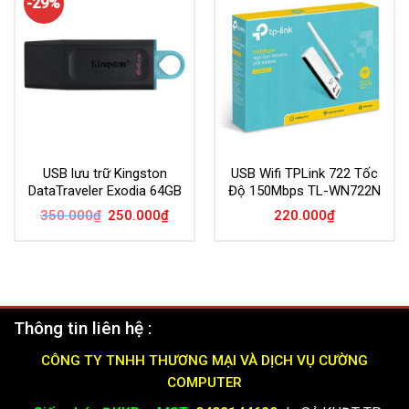
-29%
USB lưu trữ Kingston
USB Wifi TPLink 722 Tốc
DataTraveler Exodia 64GB
Độ 150Mbps TL-WN722N
Giá
Giá
350.000
₫
250.000
₫
220.000
₫
gốc
hiện
là:
tại
350.000₫.
là:
250.000₫.
Thông tin liên hệ :
CÔNG TY TNHH THƯƠNG MẠI VÀ DỊCH VỤ CƯỜNG
COMPUTER