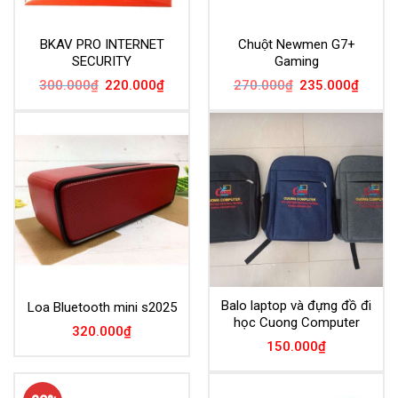
BKAV PRO INTERNET
Chuột Newmen G7+
SECURITY
Gaming
Giá
Giá
Giá
Giá
300.000
₫
220.000
₫
270.000
₫
235.000
₫
gốc
hiện
gốc
hiện
là:
tại
là:
tại
300.000₫.
là:
270.000₫.
là:
220.000₫.
235.00
Balo laptop và đựng đồ đi
Loa Bluetooth mini s2025
học Cuong Computer
320.000
₫
150.000
₫