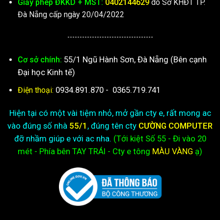
Giấy phép ĐKKD + MST:
0402144629
do Sở KHĐT TP.
Đà Nẵng cấp ngày 20/04/2022
-----------------------------------
55/1 Ngũ Hành Sơn, Đà Nẵng (Bên cạnh
Cơ sở chính:
Đại học Kinh tế)
0934.891.870
-
0365.719.741
Điện thoại:
Hiện tại có một vài tiệm nhỏ, mở gần cty e, rất mong ac
vào đúng số nhà
55/1
, đúng tên cty
CƯỜNG COMPUTER
đỡ nhầm giúp e với ac nha.
(Tới kiệt
Số 55 - Đi vào 20
mét - Phía bên TAY TRÁI - Cty e
tông
MÀU VÀNG
ạ)