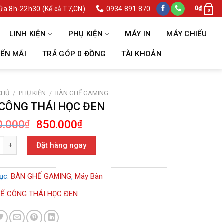
ửa 8h-22h30 (Kể cả T7,CN)
0934.891.870
0
₫
0
LINH KIỆN
PHỤ KIỆN
MÁY IN
MÁY CHIẾU
ẾN MÃI
TRẢ GÓP 0 ĐỒNG
TÀI KHOẢN
CHỦ
/
PHỤ KIỆN
/
BÀN GHẾ GAMING
CÔNG THÁI HỌC ĐEN
Giá
Giá
0.000
850.000
₫
₫
gốc
hiện
G THÁI HỌC ĐEN số lượng
là:
tại
Đặt hàng ngay
1.100.000₫.
là:
850.000₫.
ục:
BÀN GHẾ GAMING
,
Máy Bàn
Ế CÔNG THÁI HỌC ĐEN