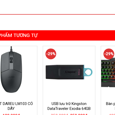
PHẨM TƯƠNG TỰ
-29%
-29%
T DAREU LM103 CÓ
USB lưu trữ Kingston
Bàn 
DÂY
DataTraveler Exodia 64GB
Giá
Giá