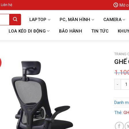
Mở c
Liên hệ
LAPTOP
PC, MÀN HÌNH
CAMERA
LOA KÉO DI ĐỘNG
BẢO HÀNH
TIN TỨC
KHUY
TRANG 
GHẾ 
1.10
GHẾ CÔN
Danh m
Thẻ:
GH