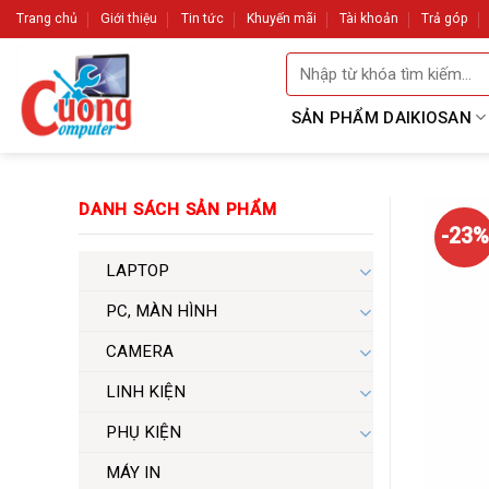
Skip
Trang chủ
Giới thiệu
Tin tức
Khuyến mãi
Tài khoản
Trả góp
to
Tìm
content
kiếm:
SẢN PHẨM DAIKIOSAN
DANH SÁCH SẢN PHẨM
-23%
LAPTOP
PC, MÀN HÌNH
CAMERA
LINH KIỆN
PHỤ KIỆN
MÁY IN