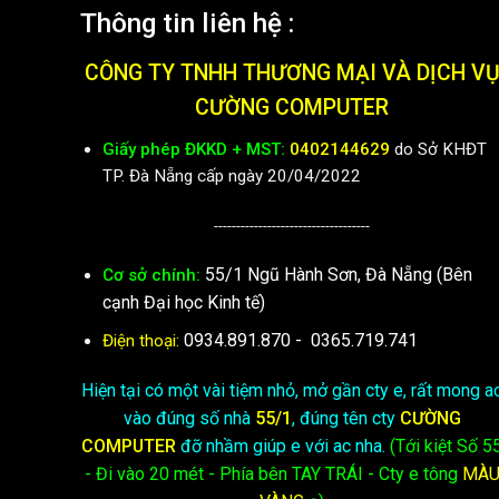
Thông tin liên hệ :
CÔNG TY TNHH THƯƠNG MẠI VÀ DỊCH V
CƯỜNG COMPUTER
Giấy phép ĐKKD + MST:
0402144629
do Sở KHĐT
TP. Đà Nẵng cấp ngày 20/04/2022
-----------------------------------
55/1 Ngũ Hành Sơn, Đà Nẵng (Bên
Cơ sở chính:
cạnh Đại học Kinh tế)
0934.891.870
-
0365.719.741
Điện thoại:
Hiện tại có một vài tiệm nhỏ, mở gần cty e, rất mong a
vào đúng số nhà
55/1
, đúng tên cty
CƯỜNG
COMPUTER
đỡ nhầm giúp e với ac nha.
(Tới kiệt
Số 5
- Đi vào 20 mét - Phía bên TAY TRÁI - Cty e
tông
MÀ