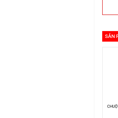
SẢN 
CHUỘ