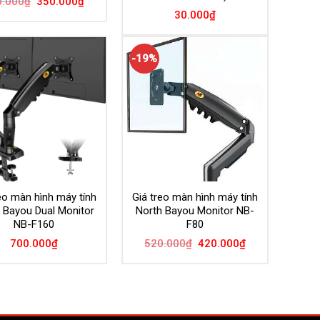
0.000
₫
350.000
₫
gốc
hiện
30.000
₫
là:
tại
490.000₫.
là:
350.000₫.
-19%
eo màn hình máy tính
Giá treo màn hình máy tính
 Bayou Dual Monitor
North Bayou Monitor NB-
NB-F160
F80
Giá
Giá
700.000
₫
520.000
₫
420.000
₫
gốc
hiện
là:
tại
520.000₫.
là:
420.000₫.