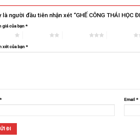
 là người đầu tiên nhận xét “GHẾ CÔNG THÁI HỌC Đ
 giá của bạn
*
n 5 sao
2 trên 5 sao
3 trên 5 sao
4 trên 5 sao
 xét của bạn
*
*
Email
*