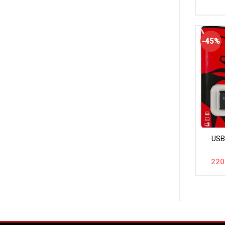
-45%
USB
220