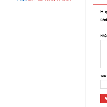
Hãy
Đánh
1 trê
Nhận
Tên