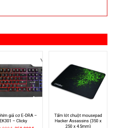
phím giả cơ E-DRA –
Tấm lót chuột mousepad
EK301 – Clicky
Hacker Assassins (350 x
250 x 4.5mm)
Giá
Giá