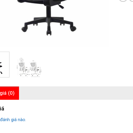
giá (0)
iá
đánh giá nào.