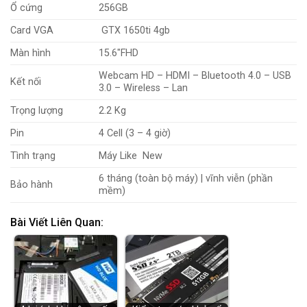
Ổ cứng
256GB
Card VGA
GTX 1650ti 4gb
Màn hình
15.6″FHD
Webcam HD – HDMI – Bluetooth 4.0 – USB
Kết nối
3.0 – Wireless – Lan
Trọng lượng
2.2 Kg
Pin
4 Cell (3 – 4 giờ)
Tình trạng
Máy Like New
6 tháng (toàn bộ máy) | vĩnh viễn (phần
Bảo hành
mềm)
Bài Viết Liên Quan: