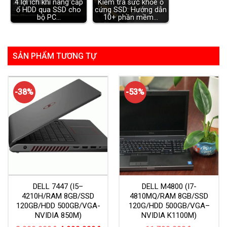
4 lợi ích khi nâng cấp
Kiểm tra sức khỏe ổ
ổ HDD qua SSD cho
cứng SSD: Hướng dẫn
bộ PC…
10+ phần mềm…
SẢN PHẨM TƯƠNG TỰ
-38%
-53%
DELL 7447 (I5–
DELL M4800 (I7-
4210H/RAM 8GB/SSD
4810MQ/RAM 8GB/SSD
120GB/HDD 500GB/VGA-
120G/HDD 500GB/VGA–
NVIDIA 850M)
NVIDIA K1100M)