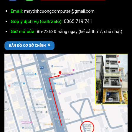
Email:
maytinhcuongcomputer@gmail.com
0365.719.741
Góp ý dịch vụ (call/zalo):
Giờ mở cửa:
8h-22h30 hằng ngày (kể cả thứ 7, chủ nhật)
BẢN ĐỒ CƠ SỞ CHÍNH