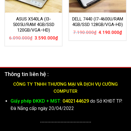
ASUS X540LA (I3-
DELL 7440 (I7-4600U/RAM
5005U/RAM 4GB/SSD
4GB/SSD 128GB/VGA-HD)
120GB/VGA–HD)
Giá
Giá
7.190.000
₫
4.190.000
₫
gốc
hiện
Giá
Giá
6.090.000
₫
3.590.000
₫
là:
tại
gốc
hiện
7.190.000₫.
là:
là:
tại
4.19
6.090.000₫.
là:
3.590.000₫.
Thông tin liên hệ :
CÔNG TY TNHH THƯƠNG MẠI VÀ DỊCH VỤ CƯỜNG
COMPUTER
Giấy phép ĐKKD + MST:
0402144629
do Sở KHĐT TP.
Đà Nẵng cấp ngày 20/04/2022
-----------------------------------