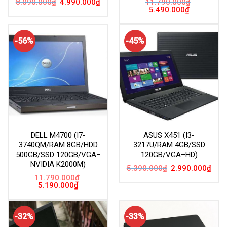
Giá
Giá
8.090.000
₫
4.990.000
₫
11.790.000
₫
gốc
hiện
Giá
Giá
5.490.000
₫
là:
tại
gốc
hiện
8.090.000₫.
là:
là:
tại
4.990.000₫.
11.790.000₫.
là:
5.490.000₫.
-56%
-45%
DELL M4700 (I7-
ASUS X451 (I3-
3740QM/RAM 8GB/HDD
3217U/RAM 4GB/SSD
500GB/SSD 120GB/VGA–
120GB/VGA–HD)
NVIDIA K2000M)
Giá
Giá
5.390.000
₫
2.990.000
₫
gốc
hiện
11.790.000
₫
là:
tại
Giá
Giá
5.190.000
₫
5.390.000₫.
là:
gốc
hiện
2.99
là:
tại
11.790.000₫.
là:
5.190.000₫.
-32%
-33%