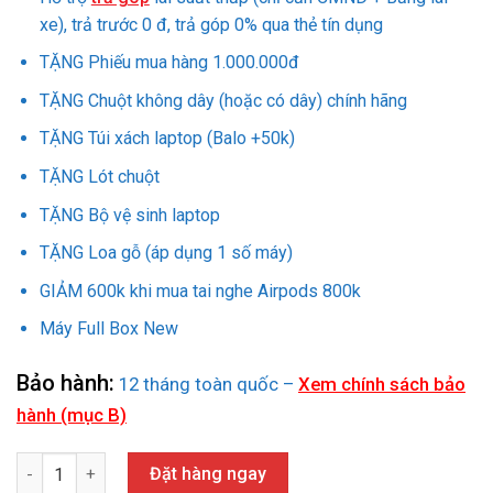
10.490.000₫.
xe), trả trước 0 đ, trả góp 0% qua thẻ tín dụng
TẶNG Phiếu mua hàng 1.000.000đ
TẶNG Chuột không dây (hoặc có dây) chính hãng
TẶNG Túi xách laptop (Balo +50k)
TẶNG Lót chuột
TẶNG Bộ vệ sinh laptop
TẶNG Loa gỗ (áp dụng 1 số máy)
GIẢM 600k khi mua tai nghe Airpods 800k
Máy Full Box New
Bảo hành:
12 tháng toàn quốc –
Xem chính sách bảo
hành (mục B)
ACER NITRO 5 AN515-55 (I5 10300H/ 32GB/ 256GB SSD/GTX 1650T
Đặt hàng ngay