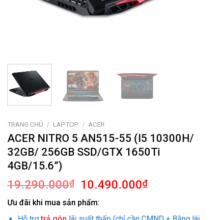
TRANG CHỦ
/
LAPTOP
/
ACER
ACER NITRO 5 AN515-55 (I5 10300H/
32GB/ 256GB SSD/GTX 1650Ti
4GB/15.6”)
Giá
Giá
19.290.000
₫
10.490.000
₫
gốc
hiện
Ưu đãi khi mua sản phẩm:
là:
tại
19.290.000₫.
là:
Hỗ trợ
trả góp
lãi suất thấp (chỉ cần CMND + Bằng lái