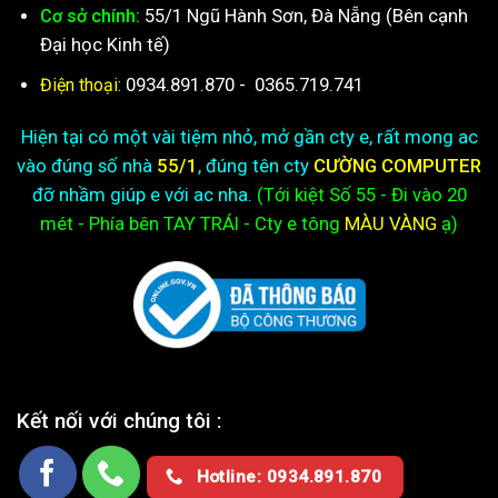
55/1 Ngũ Hành Sơn, Đà Nẵng (Bên cạnh
Cơ sở chính:
Đại học Kinh tế)
0934.891.870
-
0365.719.741
Điện thoại:
Hiện tại có một vài tiệm nhỏ, mở gần cty e, rất mong ac
vào đúng số nhà
55/1
, đúng tên cty
CƯỜNG COMPUTER
đỡ nhầm giúp e với ac nha.
(Tới kiệt
Số 55 - Đi vào 20
mét - Phía bên TAY TRÁI - Cty e
tông
MÀU VÀNG
ạ)
Kết nối với chúng tôi :
Hotline: 0934.891.870