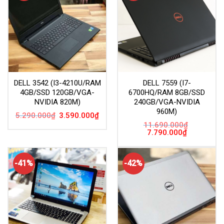
DELL 3542 (I3-4210U/RAM
DELL 7559 (I7-
4GB/SSD 120GB/VGA-
6700HQ/RAM 8GB/SSD
NVIDIA 820M)
240GB/VGA-NVIDIA
960M)
Giá
Giá
5.290.000
₫
3.590.000
₫
gốc
hiện
11.690.000
₫
là:
tại
Giá
Giá
7.790.000
₫
5.290.000₫.
là:
gốc
hiện
3.590.000₫.
là:
tại
11.690.000₫.
là:
7.790.000₫.
-41%
-42%