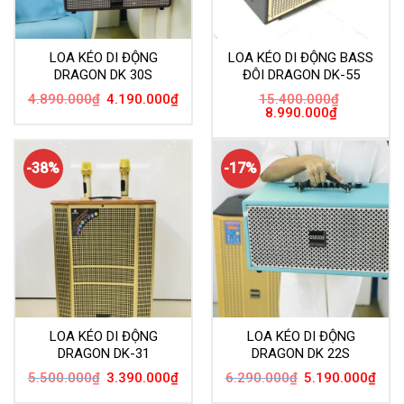
LOA KÉO DI ĐỘNG
LOA KÉO DI ĐỘNG BASS
DRAGON DK 30S
ĐÔI DRAGON DK-55
Giá
Giá
4.890.000
₫
4.190.000
₫
15.400.000
₫
gốc
hiện
Giá
Giá
8.990.000
₫
là:
tại
gốc
hiện
4.890.000₫.
là:
là:
tại
4.190.000₫.
15.400.000₫.
là:
8.990.000₫.
-38%
-17%
LOA KÉO DI ĐỘNG
LOA KÉO DI ĐỘNG
DRAGON DK-31
DRAGON DK 22S
Giá
Giá
Giá
Giá
5.500.000
₫
3.390.000
₫
6.290.000
₫
5.190.000
₫
gốc
hiện
gốc
hiện
là:
tại
là:
tại