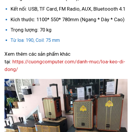
Kết nối: USB, TF Card, FM Radio, AUX, Bluetoooth 4.1
Kích thước: 1100* 550* 780mm (Ngang * Dày * Cao)
Trọng lượng: 70 kg
Từ loa: 190, Coil: 75 mm
Xem thêm các sản phẩm khác
tại:
https://cuongcomputer.com/danh-muc/loa-keo-di-
dong/