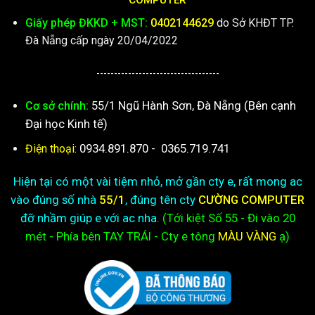
Giấy phép ĐKKD + MST:
0402144629
do Sở KHĐT TP.
Đà Nẵng cấp ngày 20/04/2022
-----------------------------------
55/1 Ngũ Hành Sơn, Đà Nẵng (Bên cạnh
Cơ sở chính:
Đại học Kinh tế)
0934.891.870
-
0365.719.741
Điện thoại:
Hiện tại có một vài tiệm nhỏ, mở gần cty e, rất mong ac
vào đúng số nhà
55/1
, đúng tên cty
CƯỜNG COMPUTER
đỡ nhầm giúp e với ac nha.
(Tới kiệt
Số 55 - Đi vào 20
mét - Phía bên TAY TRÁI - Cty e
tông
MÀU VÀNG
ạ)