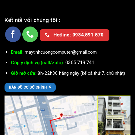
Kết nối với chúng tôi :
Hotline: 0934.891.870
Email:
maytinhcuongcomputer@gmail.com
0365.719.741
Góp ý dịch vụ (call/zalo):
Giờ mở cửa:
8h-22h30 hằng ngày (kể cả thứ 7, chủ nhật)
BẢN ĐỒ CƠ SỞ CHÍNH