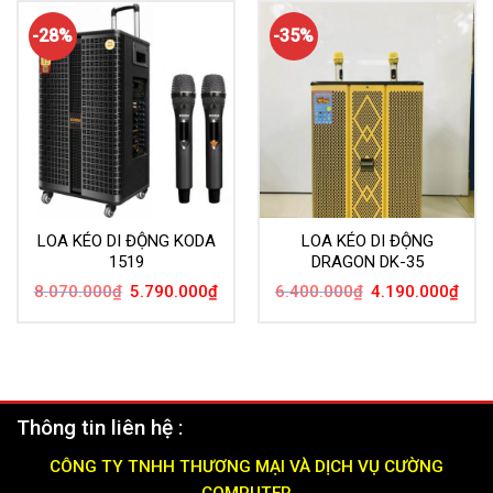
5.500.000₫.
là:
6.290.000₫.
là:
3.390.000₫.
5.19
-28%
-35%
LOA KÉO DI ĐỘNG KODA
LOA KÉO DI ĐỘNG
1519
DRAGON DK-35
Giá
Giá
Giá
Giá
8.070.000
₫
5.790.000
₫
6.400.000
₫
4.190.000
₫
gốc
hiện
gốc
hiện
là:
tại
là:
tại
8.070.000₫.
là:
6.400.000₫.
là:
5.790.000₫.
4.19
Thông tin liên hệ :
CÔNG TY TNHH THƯƠNG MẠI VÀ DỊCH VỤ CƯỜNG
COMPUTER