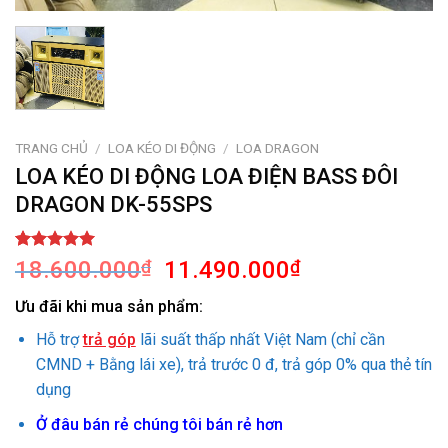
TRANG CHỦ
/
LOA KÉO DI ĐỘNG
/
LOA DRAGON
LOA KÉO DI ĐỘNG LOA ĐIỆN BASS ĐÔI
DRAGON DK-55SPS
5.00
1
trên 5
Giá
Giá
18.600.000
₫
11.490.000
₫
dựa trên
gốc
hiện
đánh giá
Ưu đãi khi mua sản phẩm:
là:
tại
18.600.000₫.
là:
Hỗ trợ
trả góp
lãi suất thấp nhất Việt Nam (chỉ cần
11.490.000₫.
CMND + Bằng lái xe), trả trước 0 đ, trả góp 0% qua thẻ tín
dụng
Ở đâu bán rẻ chúng tôi bán rẻ hơn