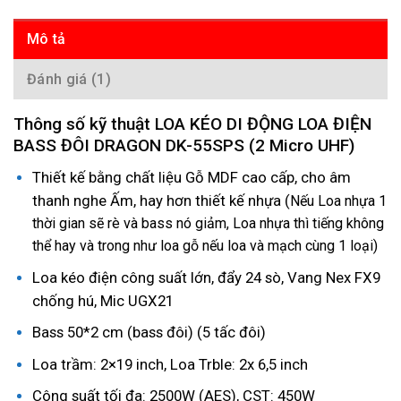
Mô tả
Đánh giá (1)
Thông số kỹ thuật LOA KÉO DI ĐỘNG LOA ĐIỆN
BASS ĐÔI DRAGON DK-55SPS (2 Micro UHF)
Thiết kế bằng chất liệu Gỗ MDF cao cấp, cho âm
thanh nghe Ấm, hay hơn thiết kế nhựa (
Nếu Loa nhựa 1
thời gian sẽ rè và bass nó giảm, Loa nhựa thì tiếng không
thể hay và trong như loa gỗ nếu loa và mạch cùng 1 loại)
Loa kéo điện công suất lớn, đẩy 24 sò, Vang Nex FX9
chống hú, Mic UGX21
Bass 50*2 cm (bass đôi) (5 tấc đôi)
Loa trầm: 2×19 inch, Loa Trble: 2x 6,5 inch
Công suất tối đa: 2500W (AES), CST: 450W