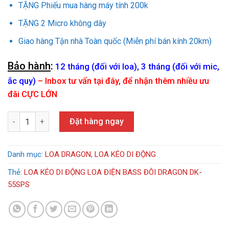
TẶNG Phiếu mua hàng máy tính 200k
TẶNG 2 Micro không dây
Giao hàng Tận nhà Toàn quốc (Miễn phí bán kính 20km)
Bảo hành
:
12 tháng (đối với loa), 3 tháng (đối với mic,
ắc quy)
–
Inbox tư vấn tại đây, để nhận thêm nhiều ưu
đãi CỰC LỚN
LOA KÉO DI ĐỘNG LOA ĐIỆN BASS ĐÔI DRAGON DK-55SPS số lư
Đặt hàng ngay
Danh mục:
LOA DRAGON
,
LOA KÉO DI ĐỘNG
Thẻ:
LOA KÉO DI ĐỘNG LOA ĐIỆN BASS ĐÔI DRAGON DK-
55SPS